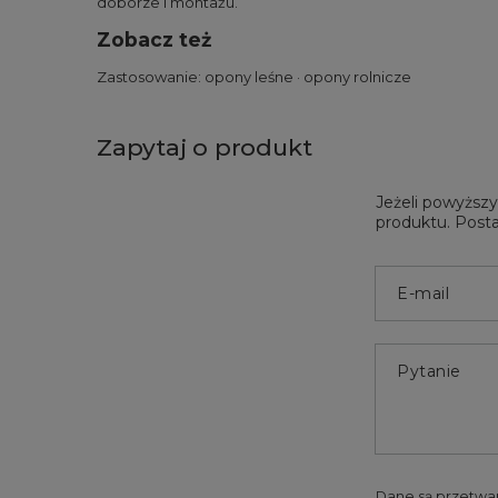
doborze i montażu.
Zobacz też
Zastosowanie:
opony leśne
·
opony rolnicze
Zapytaj o produkt
Jeżeli powyższy
produktu. Posta
E-mail
Pytanie
Dane są przetwa