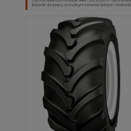
Opona Alliance Forestar 644 750/55-26.5 – opona l
bieżnik do pracy w trudnym terenie leśnym. Nośność