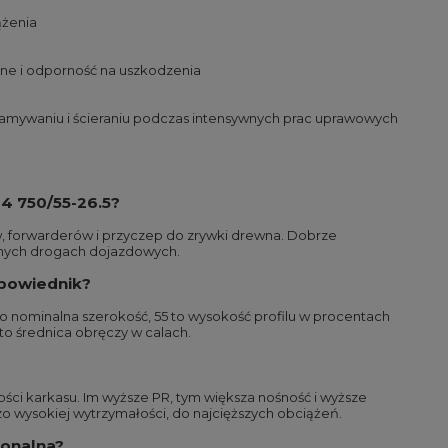
ążenia
zne i odporność na uszkodzenia
yłamywaniu i ścieraniu podczas intensywnych prac uprawowych
4 750/55-26.5?
w, forwarderów i przyczep do zrywki drewna. Dobrze
zonych drogach dojazdowych.
dpowiednik?
o nominalna szerokość, 55 to wysokość profilu w procentach
to średnica obręczy w calach.
ści karkasu. Im wyższe PR, tym większa nośność i wyższe
zo wysokiej wytrzymałości, do najcięższych obciążeń.
gonalna?