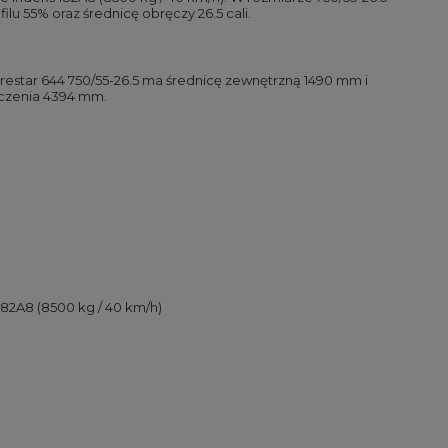
u 55% oraz średnicę obręczy 26.5 cali.
restar 644 750/55-26.5 ma średnicę zewnętrzną 1490 mm i
oczenia 4394 mm.
 182A8 (8500 kg / 40 km/h)