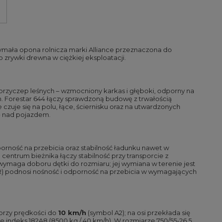
ymała opona rolnicza marki Alliance przeznaczona do
 zrywki drewna w ciężkiej eksploatacji.
rzyczep leśnych – wzmocniony karkas i głęboki, odporny na
. Forestar 644 łączy sprawdzoną budowę z trwałością
zuje się na polu, łące, ściernisku oraz na utwardzonych
ę nad pojazdem.
rność na przebicia oraz stabilność ładunku nawet w
trum bieżnika łączy stabilność przy transporcie z
ymaga doboru dętki do rozmiaru; jej wymiana w terenie jest
PR) podnosi nośność i odporność na przebicia w wymagających
 przy prędkości do
10 km/h
(symbol A2); na osi przekłada się
je indeks 182A8 (8500 kg / 40 km/h). W rozmiarze 750/55-26.5