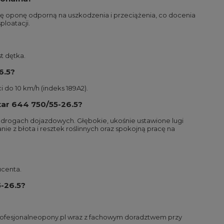
ę oponę odporną na uszkodzenia i przeciążenia, co docenia
ploatacji.
t dętka.
6.5?
 do 10 km/h (indeks 189A2).
tar 644 750/55-26.5?
ch drogach dojazdowych. Głębokie, ukośnie ustawione lugi
e z błota i resztek roślinnych oraz spokojną pracę na
ucenta.
-26.5?
Profesjonalneopony.pl wraz z fachowym doradztwem przy