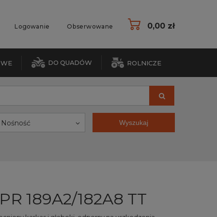
0,00 zł
Logowanie
Obserwowane
DO QUADÓW
OWE
ROLNICZE
Nośność
Wyszukaj
4PR 189A2/182A8 TT