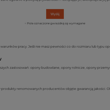
Wyślij
Pola oznaczone gwiazdką są wymagane
runków pracy. Jeśli nie masz pewności co do rozmiaru lub typu opo
w
jszych zastosowań:
opony budowlane
,
opony rolnicze
,
opony przemy
my produkty renomowanych producentów objęte gwarancją jakości. Ob