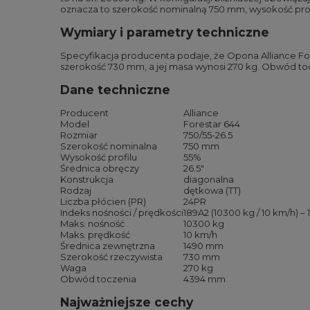
oznacza to szerokość nominalną 750 mm, wysokość profil
Wymiary i parametry techniczne
Specyfikacja producenta podaje, że Opona Alliance Fo
szerokość 730 mm, a jej masa wynosi 270 kg. Obwód t
Dane techniczne
Producent
Alliance
Model
Forestar 644
Rozmiar
750/55-26.5
Szerokość nominalna
750 mm
Wysokość profilu
55%
Średnica obręczy
26.5″
Konstrukcja
diagonalna
Rodzaj
dętkowa (TT)
Liczba płócien (PR)
24PR
Indeks nośności / prędkości
189A2 (10300 kg / 10 km/h) –
Maks. nośność
10300 kg
Maks. prędkość
10 km/h
Średnica zewnętrzna
1490 mm
Szerokość rzeczywista
730 mm
Waga
270 kg
Obwód toczenia
4394 mm
Najważniejsze cechy