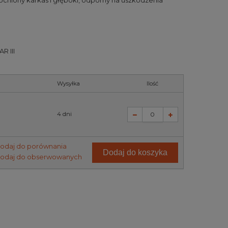
ocniony karkas i głęboki, odporny na uszkodzenia
R III
Wysyłka
Ilość
4 dni
odaj do porównania
Dodaj do koszyka
odaj do obserwowanych