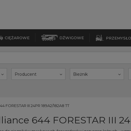
CIĘŻAROWE
DŹWIGOWE
PRZEMYSŁ
Producent
Bieżnik
644 FORESTAR III 24PR 189A2/182A8 TT
lliance 644 FORESTAR III 2