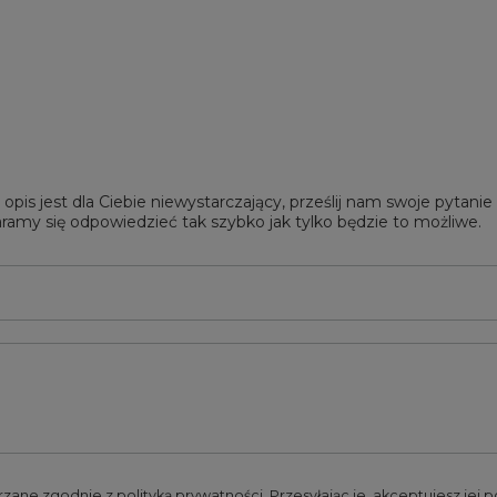
 opis jest dla Ciebie niewystarczający, prześlij nam swoje pytani
ramy się odpowiedzieć tak szybko jak tylko będzie to możliwe.
rzane zgodnie z
polityką prywatności
. Przesyłając je, akceptujesz jej