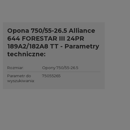
Opona 750/55-26.5 Alliance
644 FORESTAR III 24PR
189A2/182A8 TT - Parametry
techniczne:
Rozmiar
:
Opony 750/55-26.5
Parametr do
75055265
wyszukiwania
: