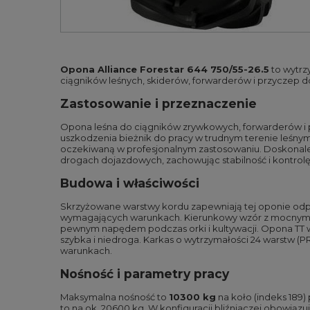
Opona Alliance Forestar 644 750/55-26.5
to wytrz
ciągników leśnych, skiderów, forwarderów i przyczep do
Zastosowanie i przeznaczenie
Opona leśna do ciągników zrywkowych, forwarderów i p
uszkodzenia bieżnik do pracy w trudnym terenie leśnym
oczekiwaną w profesjonalnym zastosowaniu. Doskonale c
drogach dojazdowych, zachowując stabilność i kontrol
Budowa i właściwości
Skrzyżowane warstwy kordu zapewniają tej oponie odpo
wymagających warunkach. Kierunkowy wzór z mocnym cen
pewnym napędem podczas orki i kultywacji. Opona TT w
szybka i niedroga. Karkas o wytrzymałości 24 warstw (
warunkach.
Nośność i parametry pracy
Maksymalna nośność to
10300 kg
na koło (indeks 189)
to na ok. 20600 kg. W konfiguracji bliźniaczej obowiązu