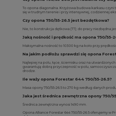
To opona diagonalna. Krzyżowa budowa karkasu czyni t
się w trudnym terenie i przy intensywnej, codziennej eks
Czy opona 750/55-26.5 jest bezdętkowa?
Nie, to konstrukcja dętkowa (TT); do pracy niezbędna jes
Jaką nośność i prędkość ma opona 750/55-2
Maksymalna nośność to 10300 kg na koło przy prędkości
Na jakim podłożu sprawdzi się opona Fores
Najlepiej na polu, łące, ściernisku oraz na utwardzony
gwarantują dobrą przyczepność w polu, samooczyszczani
drodze.
Ile waży opona Forestar 644 750/55-26.5?
Masa opony 750/55-26.5 to 270 kg według danych prod
Jaka jest średnica zewnętrzna opony 750/55
Średnica zewnętrzna wynosi 1490 mm.
Opona Alliance Forestar 644 750/55-26.5 oferujemy w 