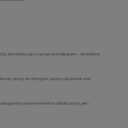
ny, skontaktuj się z nami przed zakupem – doradzimy
słowe
,
opony do dźwigów
,
opony ciężarowe
oraz
sługujemy zarówno klientów detalicznych, jak i