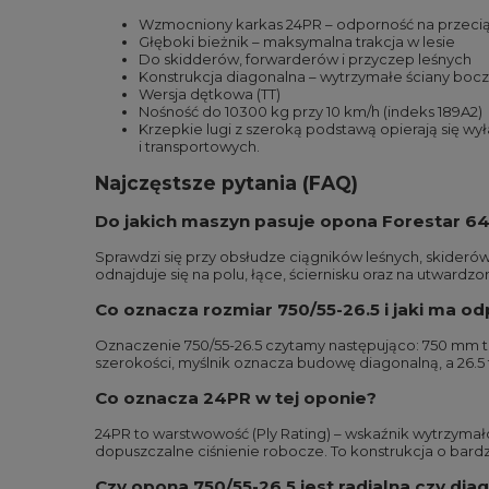
Wzmocniony karkas 24PR – odporność na przeci
Głęboki bieżnik – maksymalna trakcja w lesie
Do skidderów, forwarderów i przyczep leśnych
Konstrukcja diagonalna – wytrzymałe ściany boc
Wersja dętkowa (TT)
Nośność do 10300 kg przy 10 km/h (indeks 189A2)
Krzepkie lugi z szeroką podstawą opierają się w
i transportowych.
Najczęstsze pytania (FAQ)
Do jakich maszyn pasuje opona Forestar 64
Sprawdzi się przy obsłudze ciągników leśnych, skideró
odnajduje się na polu, łące, ściernisku oraz na utward
Co oznacza rozmiar 750/55-26.5 i jaki ma o
Oznaczenie 750/55-26.5 czytamy następująco: 750 mm t
szerokości, myślnik oznacza budowę diagonalną, a 26.5 
Co oznacza 24PR w tej oponie?
24PR to warstwowość (Ply Rating) – wskaźnik wytrzymało
dopuszczalne ciśnienie robocze. To konstrukcja o bard
Czy opona 750/55-26.5 jest radialna czy dia