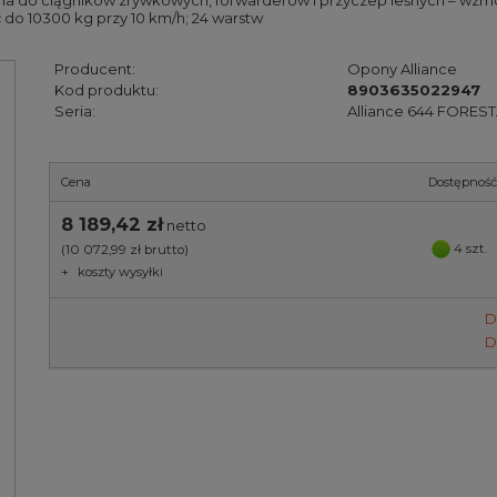
eśna do ciągników zrywkowych, forwarderów i przyczep leśnych – wzm
 do 10300 kg przy 10 km/h; 24 warstw
Producent:
Opony Alliance
Kod produktu:
8903635022947
Seria:
Alliance 644 FORESTA
Cena
Dostępność
8 189,42 zł
netto
4 szt.
(10 072,99 zł
brutto)
+
koszty wysyłki
D
D