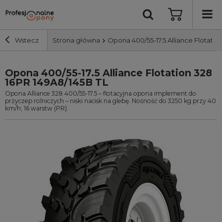
Wstecz
Strona główna
Opona 400/55-17.5 Alliance Flotatio
Opona 400/55-17.5 Alliance Flotation 328
Szerokość i profil
16PR 149A8/145B TL
Opona Alliance 328 400/55-17.5 – flotacyjna opona implement do
Średnica
przyczep rolniczych – niski nacisk na glebę. Nośność do 3250 kg przy 40
km/h; 16 warstw (PR).
Producent
Bieżnik
Nośność
Wyszukaj