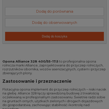
Dodaj do porównania
Dodaj do obserwowanych
Dodaj do koszyka
Opona Alliance 328 400/55-17.5
to profesjonalna opona
rolnicza marki Alliance, zaprojektowana do przyczep rolniczych,
rozrzutników obornika, wozów asenizacyjnych, cystern i przyczep
zbierających plony.
Zastosowanie i przeznaczenie
Flotacyjna opona implement do przyczep rolniczych – niski nacisk
na glebę. Alliance 328 łączy sprawdzoną budowę z trwałością
oczekiwaną w profesjonalnym zastosowaniu. Świetnie radzi sobie
na gruntach ornych, użytkach zielonych i drogach dojazdowych
do gospodarstwa, zachowując stabilność i kontrolę nad
pojazdem.