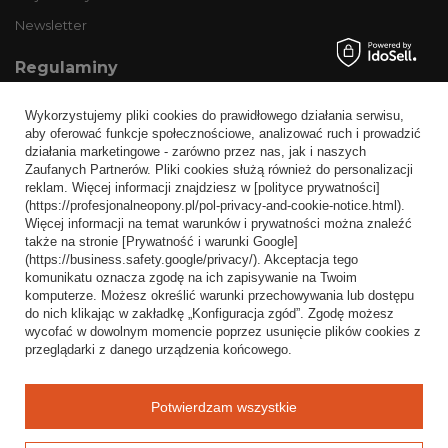
Newsletter
Regulaminy
Informacje o sklepie
Wykorzystujemy pliki cookies do prawidłowego działania serwisu,
Wysyłka
aby oferować funkcje społecznościowe, analizować ruch i prowadzić
działania marketingowe - zarówno przez nas, jak i naszych
Sposoby płatności i prowizje
Zaufanych Partnerów. Pliki cookies służą również do personalizacji
Regulamin
reklam. Więcej informacji znajdziesz w [polityce prywatności]
(https://profesjonalneopony.pl/pol-privacy-and-cookie-notice.html).
Polityka prywatności
Więcej informacji na temat warunków i prywatności można znaleźć
także na stronie [Prywatność i warunki Google]
Odstąpienie od umowy
(https://business.safety.google/privacy/). Akceptacja tego
komunikatu oznacza zgodę na ich zapisywanie na Twoim
Popularne kategorie
komputerze. Możesz określić warunki przechowywania lub dostępu
do nich klikając w zakładkę „Konfiguracja zgód”. Zgodę możesz
Opony bezdętkowe
wycofać w dowolnym momencie poprzez usunięcie plików cookies z
Opony dętkowe
przeglądarki z danego urządzenia końcowego.
Blog
Potwierdzam wszystkie