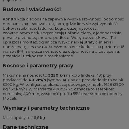
Budowa i właściwości
Konstrukcja diagonalna zapewnia wysoką sztywność i odporność
mechaniczną – sprawdza się tam, gdzie liczy się wytrzymałość
boków i stabilność ładunku. Lugi o dużej wysokości i
zaokrąglonym barku ograniczają ubijanie gleby, a jednocześnie
pewnie przenoszą moc na podłoże. Wersja bezdętkowa (TL)
upraszcza montaż, ogranicza ryzyko nagłej utraty ciśnienia i
obniża masę zestawu koła. Wzmocnienie karkasu na poziomie 16
warstw (PR) zwiększa nośność oraz odporność na przeciążenia,
przebicia i uszkodzenia mechaniczne.
Nośność i parametry pracy
Maksymalna nośność to
3250 kg
na koło (indeks 149) przy
prędkości do
40 km/h
(symbol A8); na osi przekłada się to na ok.
6500 kg. W konfiguracji bliźniaczej obowiązuje indeks 145B (2900
kg / 50 km/h). W rozmiarze 400/55-17.5 oznacza to szerokość
nominalną 400 mm, wysokość profilu 55% oraz średnicę obręczy
17.5 cali.
Wymiary i parametry techniczne
Masa opony to 46,6 kg.
Dane techniczne