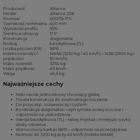
Producent
Alliance
Model
Alliance 328
Rozmiar
400/55-17.5
Szerokość nominalna
400 mm
Wysokość profilu
55%
Średnica obręczy
17.5″
Konstrukcja
diagonalna
Rodzaj
bezdętkowa (TL)
Liczba płócien (PR)
16PR
Indeks nośności /
149A8 (3250 kg / 40 km/h) – 145B (2900 kg /
prędkości
50 km/h)
Maks. nośność
3250 kg
Maks. prędkość
40 km/h
Waga
46,6 kg
Najważniejsze cechy
Niski nacisk jednostkowy chroniący glebę
Trwała konstrukcja do swobodnego toczenia
Do przyczep, rozsiewaczy i cystern
Konstrukcja diagonalna – wytrzymałe ściany boczne i
odporność na uszkodzenia
Wersja bezdętkowa (TL) – łatwy montaż i mniejsze ryzyko
utraty ciśnienia
Wzmocniony karkas 16PR – odporność na przeciążenia
Nośność do 3250 kg przy 40 km/h (indeks 149A8)