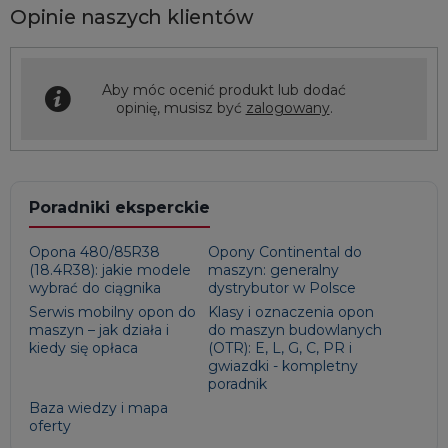
Opinie naszych klientów
Aby móc ocenić produkt lub dodać
opinię, musisz być
zalogowany
.
Poradniki eksperckie
Opona 480/85R38
Opony Continental do
(18.4R38): jakie modele
maszyn: generalny
wybrać do ciągnika
dystrybutor w Polsce
Serwis mobilny opon do
Klasy i oznaczenia opon
maszyn – jak działa i
do maszyn budowlanych
kiedy się opłaca
(OTR): E, L, G, C, PR i
gwiazdki - kompletny
poradnik
Baza wiedzy i mapa
oferty