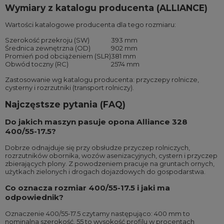
Wymiary z katalogu producenta (ALLIANCE)
Wartości katalogowe producenta dla tego rozmiaru:
Szerokość przekroju (SW)
393 mm
Średnica zewnętrzna (OD)
902 mm
Promień pod obciążeniem (SLR)
381 mm
Obwód toczny (RC)
2574 mm
Zastosowanie wg katalogu producenta: przyczepy rolnicze,
cysterny i rozrzutniki (transport rolniczy).
Najczęstsze pytania (FAQ)
Do jakich maszyn pasuje opona Alliance 328
400/55-17.5?
Dobrze odnajduje się przy obsłudze przyczep rolniczych,
rozrzutników obornika, wozów asenizacyjnych, cystern i przyczep
zbierających plony. Z powodzeniem pracuje na gruntach ornych,
użytkach zielonych i drogach dojazdowych do gospodarstwa.
Co oznacza rozmiar 400/55-17.5 i jaki ma
odpowiednik?
Oznaczenie 400/55-17.5 czytamy następująco: 400 mm to
nominalna szerokość, 55 to wysokość profilu w procentach