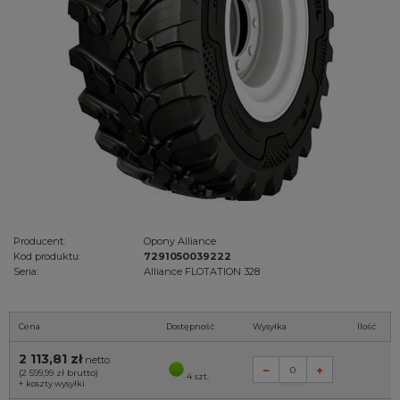
Producent:
Opony Alliance
Kod produktu:
7291050039222
Seria:
Alliance FLOTATION 328
Cena
Dostępność
Wysyłka
Ilość
2 113,81 zł
netto
(2 599,99 zł
brutto)
4 szt.
+
koszty wysyłki