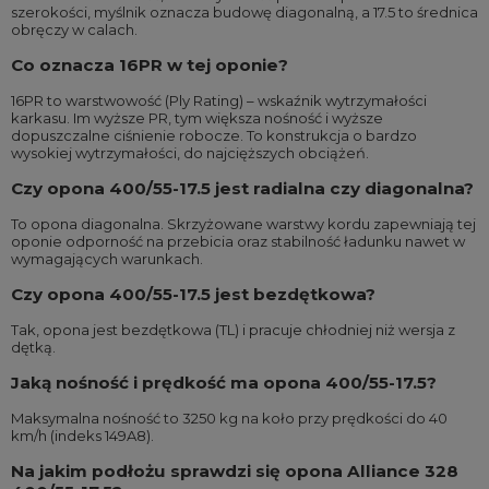
szerokości, myślnik oznacza budowę diagonalną, a 17.5 to średnica
obręczy w calach.
Co oznacza 16PR w tej oponie?
16PR to warstwowość (Ply Rating) – wskaźnik wytrzymałości
karkasu. Im wyższe PR, tym większa nośność i wyższe
dopuszczalne ciśnienie robocze. To konstrukcja o bardzo
wysokiej wytrzymałości, do najcięższych obciążeń.
Czy opona 400/55-17.5 jest radialna czy diagonalna?
To opona diagonalna. Skrzyżowane warstwy kordu zapewniają tej
oponie odporność na przebicia oraz stabilność ładunku nawet w
wymagających warunkach.
Czy opona 400/55-17.5 jest bezdętkowa?
Tak, opona jest bezdętkowa (TL) i pracuje chłodniej niż wersja z
dętką.
Jaką nośność i prędkość ma opona 400/55-17.5?
Maksymalna nośność to 3250 kg na koło przy prędkości do 40
km/h (indeks 149A8).
Na jakim podłożu sprawdzi się opona Alliance 328