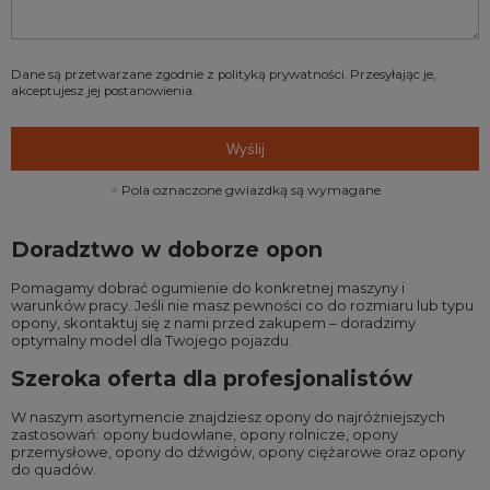
Dane są przetwarzane zgodnie z
polityką prywatności
. Przesyłając je,
akceptujesz jej postanowienia.
Wyślij
Pola oznaczone gwiazdką są wymagane
Doradztwo w doborze opon
Pomagamy dobrać ogumienie do konkretnej maszyny i
warunków pracy. Jeśli nie masz pewności co do rozmiaru lub typu
opony, skontaktuj się z nami przed zakupem – doradzimy
optymalny model dla Twojego pojazdu.
Szeroka oferta dla profesjonalistów
W naszym asortymencie znajdziesz opony do najróżniejszych
zastosowań:
opony budowlane
,
opony rolnicze
,
opony
przemysłowe
,
opony do dźwigów
,
opony ciężarowe
oraz
opony
do quadów
.