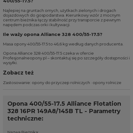
400/55-17.5?
Najlepiej na gruntach ornych, użytkach zielonych i drogach
dojazdowych do gospodarstwa. Kierunkowy wzór z mocnym
centrum bieżnika łączy stabilność przy transporcie z pewnym
napędem podczas orki i kultywacji.
Ile waży opona Alliance 328 400/55-17.5?
Masa opony 400/55-17.5 to 46,6 kg według danych producenta.
Opona Alliance 328 400/55-17.5 czeka w ofercie
Profesjonalneopony.pl – skontaktuj się po szczegóły dostępności i
wysyłki.
Zobacz też
Zastosowanie:
opony do przyczep rolniczych
·
opony rolnicze
Opona 400/55-17.5 Alliance Flotation
328 16PR 149A8/145B TL - Parametry
techniczne:
Nazwa Bieżnika
: