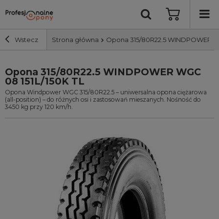
Wstecz
Strona główna
Opona 315/80R22.5 WINDPOWER WGC
Opona 315/80R22.5 WINDPOWER WGC
Szerokość i profil
08 151L/150K TL
Opona Windpower WGC 315/80R22.5 – uniwersalna opona ciężarowa
Średnica
(all-position) – do różnych osi i zastosowań mieszanych. Nośność do
3450 kg przy 120 km/h.
Producent
Bieżnik
Nośność
Wyszukaj