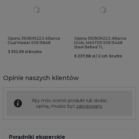
Opona 315/80R22.5 Alliance
Opona 315/80R22.5 Alliance
Dual Master 506 158A8
DUAL MASTER 506 154A8
Steel Belted TL
3 310,99 zł brutto
6 237,98 zł / 2 szt. brutto
Opinie naszych klientów
Aby móc ocenić produkt lub dodać
opinię, musisz być
zalogowany
.
Poradniki eksperckie