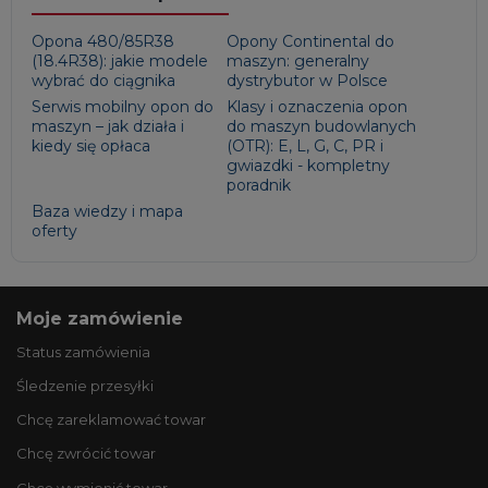
Opona 480/85R38
Opony Continental do
(18.4R38): jakie modele
maszyn: generalny
wybrać do ciągnika
dystrybutor w Polsce
Serwis mobilny opon do
Klasy i oznaczenia opon
maszyn – jak działa i
do maszyn budowlanych
kiedy się opłaca
(OTR): E, L, G, C, PR i
gwiazdki - kompletny
poradnik
Baza wiedzy i mapa
oferty
Moje zamówienie
Status zamówienia
Śledzenie przesyłki
Chcę zareklamować towar
Chcę zwrócić towar
Chcę wymienić towar