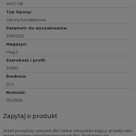
WGC 08
Typ Opony
:
Opony bezdętkowe
Parametr do wyszukiwania
:
31580225
Magazyn
:
Mag.5
Szerokość i profil
:
315/80
Średnica
:
22.5
Nośność
:
151L/150K
Zapytaj o produkt
Jeżeli powyższy opis jest dla Ciebie niewystarczający, prześlij nam
swoje pytanie odnośnie tego produktu. Postaramy się