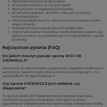
Wszechstronny bieżnik all-position
Możliwość montażu na różnych osiach
Wytrzymałość w eksploatacji mieszanej
Konstrukcja radialna – komfort, niski opór toczenia i
ochrona podłoża
Wersja bezdętkowa (TL) – łatwy montaż i mniejsze ryzyko
utraty ciśnienia
Nośność do 3450 kg przy 120 km/h (indeks 151L)
Zoptymalizowana mieszanka i rzeźba bieżnika ograniczają
opory toczenia, co przekłada się na niższe spalanie i wysoki
przebieg.
Najczęstsze pytania (FAQ)
Do jakich maszyn pasuje opona WGC 08
315/80R22.5?
Stworzona do samochodów ciężarowych, ciągników siodłowych i
autobusów. Świetnie radzi sobie w transporcie drogowym – na
autostradach i drogach krajowych.
Czy opona 315/80R22.5 jest radialna czy
diagonalna?
To opona radialna (R). Radialna budowa karkasu daje dużą,
równomierną powierzchnię styku, niski opór toczenia i
łagodniejsze oddziaływanie na nawierzchnię, a elastyczne ściany