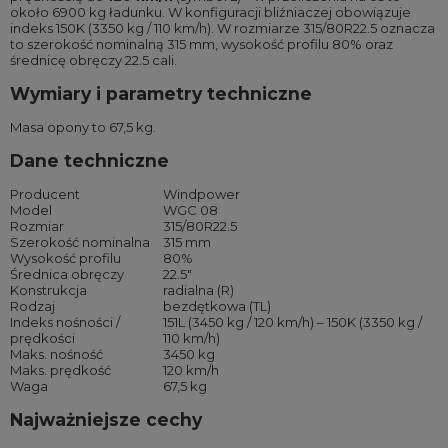
około 6900 kg ładunku. W konfiguracji bliźniaczej obowiązuje
indeks 150K (3350 kg / 110 km/h). W rozmiarze 315/80R22.5 oznacza
to szerokość nominalną 315 mm, wysokość profilu 80% oraz
średnicę obręczy 22.5 cali.
Wymiary i parametry techniczne
Masa opony to 67,5 kg.
Dane techniczne
Producent
Windpower
Model
WGC 08
Rozmiar
315/80R22.5
Szerokość nominalna
315 mm
Wysokość profilu
80%
Średnica obręczy
22.5″
Konstrukcja
radialna (R)
Rodzaj
bezdętkowa (TL)
Indeks nośności /
151L (3450 kg / 120 km/h) – 150K (3350 kg /
prędkości
110 km/h)
Maks. nośność
3450 kg
Maks. prędkość
120 km/h
Waga
67,5 kg
Najważniejsze cechy