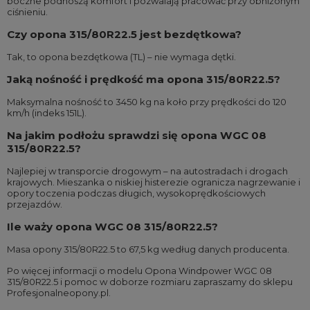
boczne podnoszą komfort i pozwalają pracować przy obniżonym
ciśnieniu.
Czy opona 315/80R22.5 jest bezdętkowa?
Tak, to opona bezdętkowa (TL) – nie wymaga dętki.
Jaką nośność i prędkość ma opona 315/80R22.5?
Maksymalna nośność to 3450 kg na koło przy prędkości do 120
km/h (indeks 151L).
Na jakim podłożu sprawdzi się opona WGC 08
315/80R22.5?
Najlepiej w transporcie drogowym – na autostradach i drogach
krajowych. Mieszanka o niskiej histerezie ogranicza nagrzewanie i
opory toczenia podczas długich, wysokoprędkościowych
przejazdów.
Ile waży opona WGC 08 315/80R22.5?
Masa opony 315/80R22.5 to 67,5 kg według danych producenta.
Po więcej informacji o modelu Opona Windpower WGC 08
315/80R22.5 i pomoc w doborze rozmiaru zapraszamy do sklepu
Profesjonalneopony.pl.