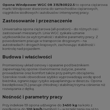
Opona Windpower WGC 08 315/80R22.5
to opona ciężarowa
marki Windpower stworzona do samochodów ciężarowych,
ciągników siodłowych i autobusów i intensywnej pracy.
Zastosowanie i przeznaczenie
Uniwersalna opona ciężarowa (all-position) – do różnych osi i
zastosowań mieszanych. Linia WGC zyskała uznanie
użytkowników za wytrzymałość i stabilne parametry pracy. Z
powodzeniem pracuje w transporcie drogowym – na
autostradach i drogach krajowych, zachowując stabilność i
kontrolę nad pojazdem.
Budowa i właściwości
Promieniowy układ osnowy i opasanie pod bieżnikiem
zapewniają tej oponie równomierne zużycie, pewne
prowadzenie oraz komfort także przy pełnym obciążeniu.
Szerokie rowki obwodowe szybko wyprowadzają wodę spod
bieżnika, ograniczając ryzyko aquaplaningu w deszczu. Opona
bezdętkowa (TL) pracuje chłodniej i stabilniej trzyma ciśnienie niż
rozwiązania z dętką.
Nośność i parametry pracy
Przy indeksie 151 opona udźwignie do
3450 kg
na koło z
prędkością do
120 km/h
(symbol L) – w przeliczeniu na oś to