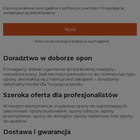
Dane są przetwarzane zgodnie z
polityką prywatności
. Przesyłając je,
akceptujesz jej postanowienia.
Wyślij
Pola oznaczone gwiazdką są wymagane
Doradztwo w doborze opon
Pomagamy dobrać ogumienie do konkretnej maszyny i
warunków pracy. Jeśli nie masz pewności co do rozmiaru lub typu
opony, skontaktuj się z nami przed zakupem – doradzimy
optymalny model dla Twojego pojazdu.
Szeroka oferta dla profesjonalistów
W naszym asortymencie znajdziesz opony do najróżniejszych
zastosowań:
opony budowlane
,
opony rolnicze
,
opony
przemysłowe
,
opony do dźwigów
,
opony ciężarowe
oraz
opony
do quadów
.
Dostawa i gwarancja