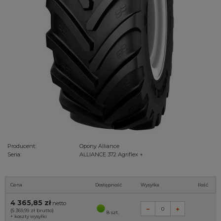
Producent:
Opony Alliance
Seria:
ALLIANCE 372 Agriflex +
Cena
Dostępność
Wysyłka
Ilość
4 365,85 zł
netto
(5 369,99 zł
brutto)
8 szt.
+
koszty wysyłki