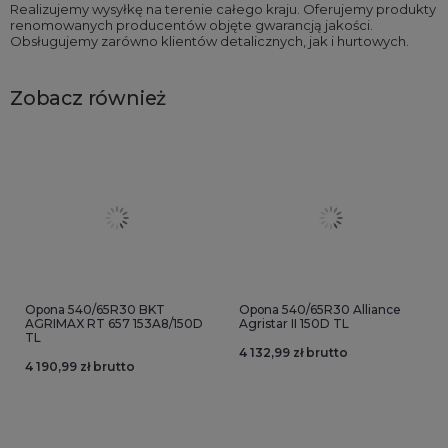
Realizujemy wysyłkę na terenie całego kraju. Oferujemy produkty
renomowanych producentów objęte gwarancją jakości.
Obsługujemy zarówno klientów detalicznych, jak i hurtowych.
Zobacz również
Opona 540/65R30 BKT
Opona 540/65R30 Alliance
AGRIMAX RT 657 153A8/150D
Agristar II 150D TL
TL
4 132,99 zł brutto
4 190,99 zł brutto