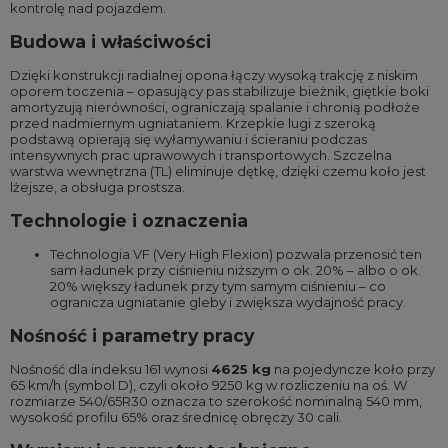
kontrolę nad pojazdem.
Budowa i właściwości
Dzięki konstrukcji radialnej opona łączy wysoką trakcję z niskim
oporem toczenia – opasujący pas stabilizuje bieżnik, giętkie boki
amortyzują nierówności, ograniczają spalanie i chronią podłoże
przed nadmiernym ugniataniem. Krzepkie lugi z szeroką
podstawą opierają się wyłamywaniu i ścieraniu podczas
intensywnych prac uprawowych i transportowych. Szczelna
warstwa wewnętrzna (TL) eliminuje dętkę, dzięki czemu koło jest
lżejsze, a obsługa prostsza.
Technologie i oznaczenia
Technologia VF (Very High Flexion) pozwala przenosić ten
sam ładunek przy ciśnieniu niższym o ok. 20% – albo o ok.
20% większy ładunek przy tym samym ciśnieniu – co
ogranicza ugniatanie gleby i zwiększa wydajność pracy.
Nośność i parametry pracy
Nośność dla indeksu 161 wynosi
4625 kg
na pojedyncze koło przy
65 km/h (symbol D), czyli około 9250 kg w rozliczeniu na oś. W
rozmiarze 540/65R30 oznacza to szerokość nominalną 540 mm,
wysokość profilu 65% oraz średnicę obręczy 30 cali.