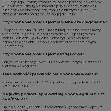
VF (Very High Flexion) oznacza, że opona przenosi nawet o ok.
40% większy udźwig niż standard przy tym samym ciśnieniu —
albo pozwala pracować przy znacznie niższym ciśnieniu, co
zmniejsza nacisk na glebę i chroni jej strukturę.
Czy opona 540/65R30 jest radialna czy diagonalna?
To opona radialna (R). Dzięki konstrukcji radialnej opona łączy
wysoką trakcję z niskim oporem toczenia – opasujący pas
stabilizuje bieżnik, giętkie boki amortyzują nierówności,
ograniczają spalanie i chronią podłoże przed nadmiernym
ugniataniem.
Czy opona 540/65R30 jest bezdętkowa?
Tak, to wersja bezdętkowa (TL); powietrze utrzymuje szczelna
warstwa wewnętrzna.
Jaką nośność i prędkość ma opona 540/65R30?
Maksymalna nośność to 4625 kg na koło przy prędkości do 65
km/h (indeks 161D).
Na jakim podłożu sprawdzi się opona AgriFlex 372
540/65R30?
Najlepiej na roli, ściernisku i podjazdach, łącząc pracę w polu z
jazdą po drodze.