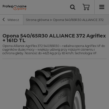
Wstecz
Strona główna
Opona 540/65R30 ALLIANCE 372 Agrif
Opona 540/65R30 ALLIANCE 372 Agriflex
Szerokość i profil
+ 161D TL
Opona Alliance AgriFlex 372 540/65R30 – radialna opona AgriFlex VF do
Średnica
ciągników dużej mocy – większy udźwig przy niższym ciśnieniu i
ochrona gleby. Nośność do 4625 kg przy 65 km/h; technologia VF.
Producent
Bieżnik
Nośność
Wyszukaj