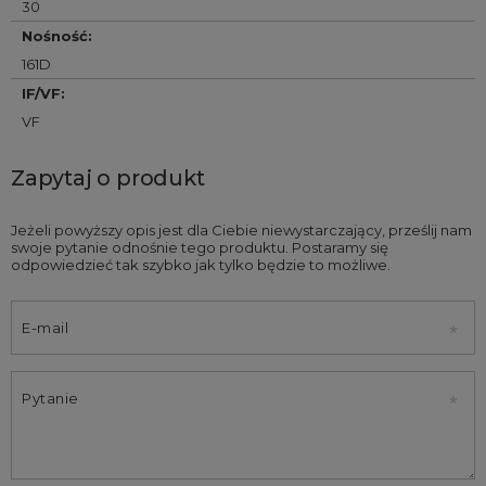
30
Nośność
:
161D
IF/VF
:
VF
Zapytaj o produkt
Jeżeli powyższy opis jest dla Ciebie niewystarczający, prześlij nam
swoje pytanie odnośnie tego produktu. Postaramy się
odpowiedzieć tak szybko jak tylko będzie to możliwe.
E-mail
Pytanie