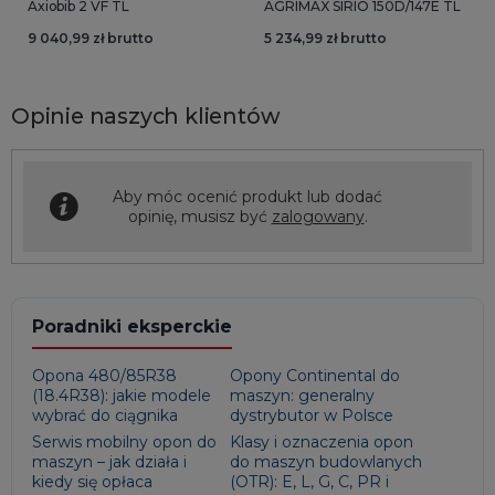
Axiobib 2 VF TL
AGRIMAX SIRIO 150D/147E TL
9 040,99 zł brutto
5 234,99 zł brutto
Opinie naszych klientów
Aby móc ocenić produkt lub dodać
opinię, musisz być
zalogowany
.
Poradniki eksperckie
Opona 480/85R38
Opony Continental do
(18.4R38): jakie modele
maszyn: generalny
wybrać do ciągnika
dystrybutor w Polsce
Serwis mobilny opon do
Klasy i oznaczenia opon
maszyn – jak działa i
do maszyn budowlanych
kiedy się opłaca
(OTR): E, L, G, C, PR i