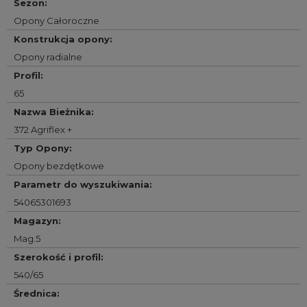
Sezon
:
Opony Całoroczne
Konstrukcja opony
:
Opony radialne
Profil
:
65
Nazwa Bieżnika
:
372 Agriflex +
Typ Opony
:
Opony bezdętkowe
Parametr do wyszukiwania
:
54065301693
Magazyn
:
Mag.5
Szerokość i profil
:
540/65
Średnica
: