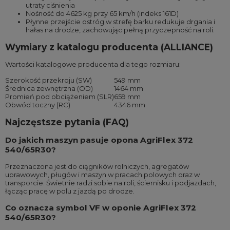
utraty ciśnienia
Nośność do 4625 kg przy 65 km/h (indeks 161D)
Płynne przejście ostróg w strefę barku redukuje drgania i
hałas na drodze, zachowując pełną przyczepność na roli.
Wymiary z katalogu producenta (ALLIANCE)
Wartości katalogowe producenta dla tego rozmiaru:
Szerokość przekroju (SW)
549 mm
Średnica zewnętrzna (OD)
1464 mm
Promień pod obciążeniem (SLR)
659 mm
Obwód toczny (RC)
4346 mm
Najczęstsze pytania (FAQ)
Do jakich maszyn pasuje opona AgriFlex 372
540/65R30?
Przeznaczona jest do ciągników rolniczych, agregatów
uprawowych, pługów i maszyn w pracach polowych oraz w
transporcie. Świetnie radzi sobie na roli, ściernisku i podjazdach,
łącząc pracę w polu z jazdą po drodze.
Co oznacza symbol VF w oponie AgriFlex 372
540/65R30?