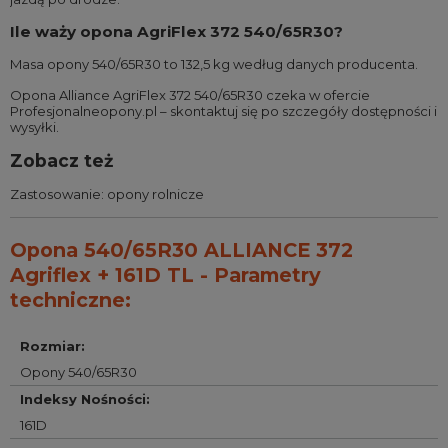
Ile waży opona AgriFlex 372 540/65R30?
Masa opony 540/65R30 to 132,5 kg według danych producenta.
Opona Alliance AgriFlex 372 540/65R30 czeka w ofercie
Profesjonalneopony.pl – skontaktuj się po szczegóły dostępności i
wysyłki.
Zobacz też
Zastosowanie:
opony rolnicze
Opona 540/65R30 ALLIANCE 372
Agriflex + 161D TL - Parametry
techniczne:
Rozmiar
:
Opony 540/65R30
Indeksy Nośności
:
161D