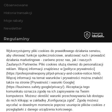
Obserwowane
Historia transakcji
Moje rabaty
Newsletter
Regulaminy
Informacje o sklepie
Wykorzystujemy pliki cookies do prawidłowego działania serwisu,
Wysyłka
aby oferować funkcje społecznościowe, analizować ruch i prowadzić
działania marketingowe - zarówno przez nas, jak i naszych
Sposoby płatności i prowizje
Zaufanych Partnerów. Pliki cookies służą również do personalizacji
Regulamin
reklam. Więcej informacji znajdziesz w [polityce prywatności]
(https://profesjonalneopony.pl/pol-privacy-and-cookie-notice.html).
Polityka prywatności
Więcej informacji na temat warunków i prywatności można znaleźć
także na stronie [Prywatność i warunki Google]
Odstąpienie od umowy
(https://business.safety.google/privacy/). Akceptacja tego
komunikatu oznacza zgodę na ich zapisywanie na Twoim
Popularne kategorie
komputerze. Możesz określić warunki przechowywania lub dostępu
do nich klikając w zakładkę „Konfiguracja zgód”. Zgodę możesz
Opony bezdętkowe
wycofać w dowolnym momencie poprzez usunięcie plików cookies z
Opony dętkowe
przeglądarki z danego urządzenia końcowego.