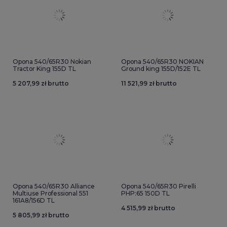
Opona 540/65R30 Nokian
Opona 540/65R30 NOKIAN
Tractor King 155D TL
Ground king 155D/152E TL
5 207,99 zł brutto
11 521,99 zł brutto
Opona 540/65R30 Alliance
Opona 540/65R30 Pirelli
Multiuse Professional 551
PHP:65 150D TL
161A8/156D TL
4 515,99 zł brutto
5 805,99 zł brutto