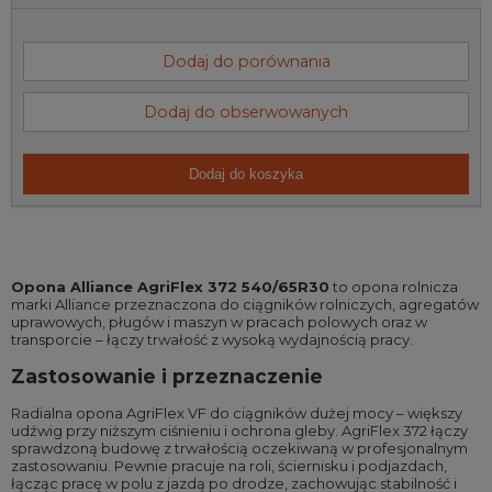
Dodaj do porównania
Dodaj do obserwowanych
Dodaj do koszyka
Opona Alliance AgriFlex 372 540/65R30
to opona rolnicza
marki Alliance przeznaczona do ciągników rolniczych, agregatów
uprawowych, pługów i maszyn w pracach polowych oraz w
transporcie – łączy trwałość z wysoką wydajnością pracy.
Zastosowanie i przeznaczenie
Radialna opona AgriFlex VF do ciągników dużej mocy – większy
udźwig przy niższym ciśnieniu i ochrona gleby. AgriFlex 372 łączy
sprawdzoną budowę z trwałością oczekiwaną w profesjonalnym
zastosowaniu. Pewnie pracuje na roli, ściernisku i podjazdach,
łącząc pracę w polu z jazdą po drodze, zachowując stabilność i