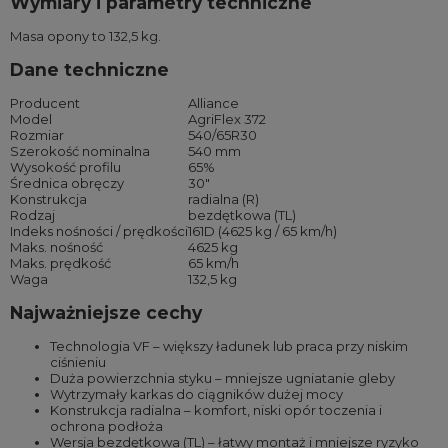
Wymiary i parametry techniczne
Masa opony to 132,5 kg.
Dane techniczne
Producent
Alliance
Model
AgriFlex 372
Rozmiar
540/65R30
Szerokość nominalna
540 mm
Wysokość profilu
65%
Średnica obręczy
30″
Konstrukcja
radialna (R)
Rodzaj
bezdętkowa (TL)
Indeks nośności / prędkości
161D (4625 kg / 65 km/h)
Maks. nośność
4625 kg
Maks. prędkość
65 km/h
Waga
132,5 kg
Najważniejsze cechy
Technologia VF – większy ładunek lub praca przy niskim
ciśnieniu
Duża powierzchnia styku – mniejsze ugniatanie gleby
Wytrzymały karkas do ciągników dużej mocy
Konstrukcja radialna – komfort, niski opór toczenia i
ochrona podłoża
Wersja bezdętkowa (TL) – łatwy montaż i mniejsze ryzyko