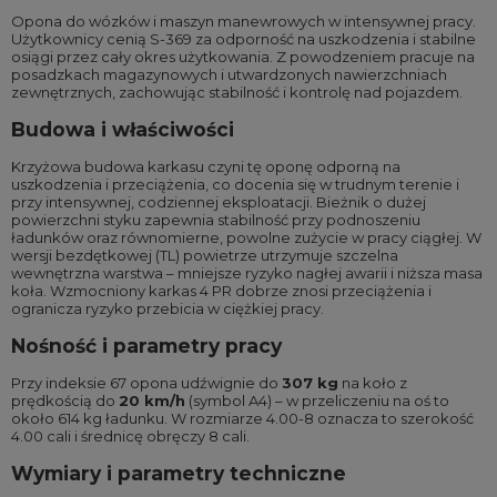
Opona do wózków i maszyn manewrowych w intensywnej pracy.
Użytkownicy cenią S-369 za odporność na uszkodzenia i stabilne
osiągi przez cały okres użytkowania. Z powodzeniem pracuje na
posadzkach magazynowych i utwardzonych nawierzchniach
zewnętrznych, zachowując stabilność i kontrolę nad pojazdem.
Budowa i właściwości
Krzyżowa budowa karkasu czyni tę oponę odporną na
uszkodzenia i przeciążenia, co docenia się w trudnym terenie i
przy intensywnej, codziennej eksploatacji. Bieżnik o dużej
powierzchni styku zapewnia stabilność przy podnoszeniu
ładunków oraz równomierne, powolne zużycie w pracy ciągłej. W
wersji bezdętkowej (TL) powietrze utrzymuje szczelna
wewnętrzna warstwa – mniejsze ryzyko nagłej awarii i niższa masa
koła. Wzmocniony karkas 4 PR dobrze znosi przeciążenia i
ogranicza ryzyko przebicia w ciężkiej pracy.
Nośność i parametry pracy
Przy indeksie 67 opona udźwignie do
307 kg
na koło z
prędkością do
20 km/h
(symbol A4) – w przeliczeniu na oś to
około 614 kg ładunku. W rozmiarze 4.00-8 oznacza to szerokość
4.00 cali i średnicę obręczy 8 cali.
Wymiary i parametry techniczne