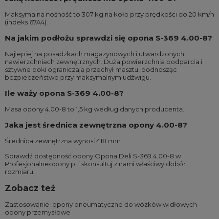
Maksymalna nośność to 307 kg na koło przy prędkości do 20 km/h
(indeks 67A4).
Na jakim podłożu sprawdzi się opona S-369 4.00-8?
Najlepiej na posadzkach magazynowych i utwardzonych
nawierzchniach zewnętrznych. Duża powierzchnia podparcia i
sztywne boki ograniczają przechył masztu, podnosząc
bezpieczeństwo przy maksymalnym udźwigu.
Ile waży opona S-369 4.00-8?
Masa opony 4.00-8 to 1,5 kg według danych producenta.
Jaka jest średnica zewnętrzna opony 4.00-8?
Średnica zewnętrzna wynosi 418 mm.
Sprawdź dostępność opony Opona Deli S-369 4.00-8 w
Profesjonalneopony.pl i skonsultuj z nami właściwy dobór
rozmiaru.
Zobacz też
Zastosowanie:
opony pneumatyczne do wózków widłowych
·
opony przemysłowe