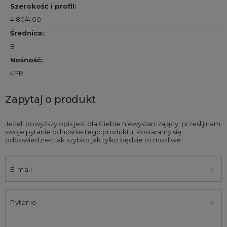
Szerokość i profil
:
4.80/4.00
Średnica
:
8
Nośność
:
4PR
Zapytaj o produkt
Jeżeli powyższy opis jest dla Ciebie niewystarczający, prześlij nam
swoje pytanie odnośnie tego produktu. Postaramy się
odpowiedzieć tak szybko jak tylko będzie to możliwe.
E-mail
Pytanie