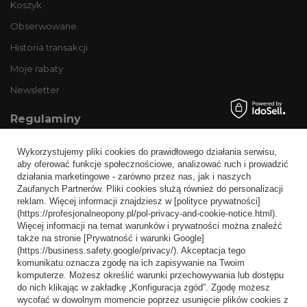
Koszyk
Obserwowane
Historia transakcji
Moje rabaty
Newsletter
Regulaminy
Informacje o sklepie
Wykorzystujemy pliki cookies do prawidłowego działania serwisu,
Wysyłka
aby oferować funkcje społecznościowe, analizować ruch i prowadzić
działania marketingowe - zarówno przez nas, jak i naszych
Sposoby płatności i prowizje
Zaufanych Partnerów. Pliki cookies służą również do personalizacji
Regulamin
reklam. Więcej informacji znajdziesz w [polityce prywatności]
(https://profesjonalneopony.pl/pol-privacy-and-cookie-notice.html).
Polityka prywatności
Więcej informacji na temat warunków i prywatności można znaleźć
także na stronie [Prywatność i warunki Google]
Odstąpienie od umowy
(https://business.safety.google/privacy/). Akceptacja tego
komunikatu oznacza zgodę na ich zapisywanie na Twoim
Popularne kategorie
komputerze. Możesz określić warunki przechowywania lub dostępu
do nich klikając w zakładkę „Konfiguracja zgód”. Zgodę możesz
Opony bezdętkowe
wycofać w dowolnym momencie poprzez usunięcie plików cookies z