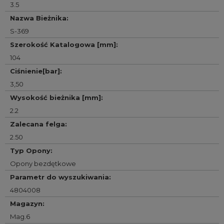
3.5
Nazwa Bieżnika
:
S-369
Szerokość Katalogowa [mm]
:
104
Ciśnienie[bar]
:
3,50
Wysokość bieżnika [mm]
:
2.2
Zalecana felga
:
2.50
Typ Opony
:
Opony bezdętkowe
Parametr do wyszukiwania
:
4804008
Magazyn
:
Mag.6