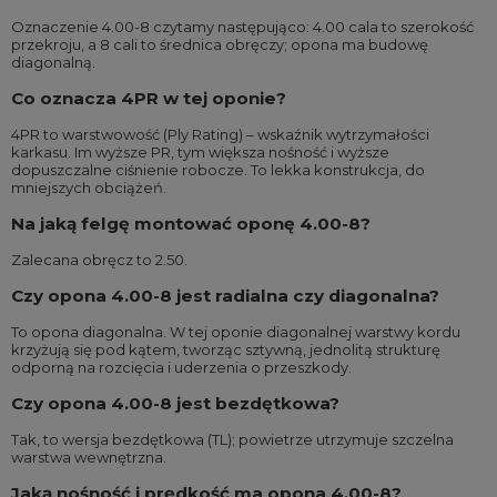
Oznaczenie 4.00-8 czytamy następująco: 4.00 cala to szerokość
przekroju, a 8 cali to średnica obręczy; opona ma budowę
diagonalną.
Co oznacza 4PR w tej oponie?
4PR to warstwowość (Ply Rating) – wskaźnik wytrzymałości
karkasu. Im wyższe PR, tym większa nośność i wyższe
dopuszczalne ciśnienie robocze. To lekka konstrukcja, do
mniejszych obciążeń.
Na jaką felgę montować oponę 4.00-8?
Zalecana obręcz to 2.50.
Czy opona 4.00-8 jest radialna czy diagonalna?
To opona diagonalna. W tej oponie diagonalnej warstwy kordu
krzyżują się pod kątem, tworząc sztywną, jednolitą strukturę
odporną na rozcięcia i uderzenia o przeszkody.
Czy opona 4.00-8 jest bezdętkowa?
Tak, to wersja bezdętkowa (TL); powietrze utrzymuje szczelna
warstwa wewnętrzna.
Jaką nośność i prędkość ma opona 4.00-8?