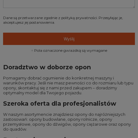
Dane są przetwarzane zgodnie z
polityką prywatności
. Przesyłając je,
akceptujesz jej postanowienia.
Wyślij
Pola oznaczone gwiazdką są wymagane
Doradztwo w doborze opon
Pomagamy dobrać ogumienie do konkretnej maszyny i
warunków pracy. Jeśli nie masz pewności co do rozmiaru lub typu
opony, skontaktuj się z nami przed zakupem – doradzimy
optymalny model dla Twojego pojazdu.
Szeroka oferta dla profesjonalistów
W naszym asortymencie znajdziesz opony do najróżniejszych
zastosowań:
opony budowlane
,
opony rolnicze
,
opony
przemysłowe
,
opony do dźwigów
,
opony ciężarowe
oraz
opony
do quadów
.