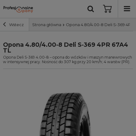
Wstecz
Strona główna
Opona 4.80/4.00-8 Deli S-369 4PR 
Opona 4.80/4.00-8 Deli S-369 4PR 67A4
Szerokość i profil
TL
Opona Deli S-369 4.00-8 – opona do wózków i maszyn manewrowych
Średnica
w intensywnej pracy. Nośność do 307 kg przy 20 km/h; 4 warstw (PR).
Producent
Bieżnik
Nośność
Wyszukaj