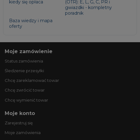
kiedy się opłaca
(OTR): E, L, G, C, PR i
gwiazdki - kompletny
poradnik
Baza wiedzy i mapa
oferty
Moje zamówienie
Status zamówienia
Śledzenie przesyłki
Chcę zareklamować towar
Chcę zwrócić towar
Chcę wymienić towar
Moje konto
Zarejestruj się
Moje zamówienia