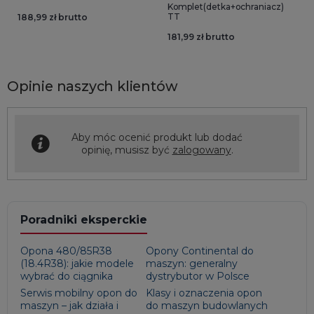
Komplet(detka+ochraniacz)
TT
188,99 zł brutto
181,99 zł brutto
Opinie naszych klientów
Aby móc ocenić produkt lub dodać
opinię, musisz być
zalogowany
.
Poradniki eksperckie
Opona 480/85R38
Opony Continental do
(18.4R38): jakie modele
maszyn: generalny
wybrać do ciągnika
dystrybutor w Polsce
Serwis mobilny opon do
Klasy i oznaczenia opon
maszyn – jak działa i
do maszyn budowlanych