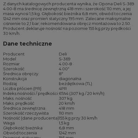
Z danych katalogowych producenta wynika, że Opona Deli S-369
4.00-8 ma średnicę zewnętrzną 418 mm i szerokość 110 mm, a jej
masa wynosi 1,5 kg. Głębokość bieżnika 6,8 mm, obwód toczenia
1242 mm oraz promień statyczny 195 mm. Zalecane maksymalne
ciśnienie to 2,1 bar; rekomendowana obręcz montażowa to 2.50.
Producent deklaruje nośność na poziomie 155 kg przy prędkości
30 km/h.
Dane techniczne
Producent
Deli
Model
S-369
Rozmiar
4.00-8
Szerokość
4.00″
Średnica obręczy
8″
Konstrukcja
diagonalna
Rodzaj
bezdętkowa (TL)
Liczba płócien (PR)
4PR
Indeks nośności / prędkości
67A4 (307 kg / 20 km/h)
Maks. nośność
307 kg
Maks. prędkość
20 km/h
Średnica zewnętrzna
418 mm
Szerokość rzeczywista
110 mm
Nośność (dane producenta)
155 kg przy 30 km/h
Waga
1,5 kg
Głębokość bieżnika
6,8 mm
Obwód toczenia
1242 mm
Promień statyczny
195 mm