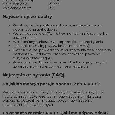
Maks. ciśnienie
2,1 bar
Zalecana obręcz
2.50
Najważniejsze cechy
Konstrukcja diagonalna – wytrzymałe ściany boczne i
odporność na uszkodzenia
Wersja bezdętkowa (TL) – łatwy montaż i mniejsze ryzyko
utraty ciśnienia
Wzmocniony karkas 4PR – odporność na przeciążenia
Nośność do 307 kg przy 20 km/h (indeks 67A4)
Bieżnik o dużej powierzchni styku zapewnia stabilność przy
podnoszeniu ładunków oraz równomierne, powolne
zużycie w pracy ciągłej.
Przeznaczona do pracy na posadzkach magazynowych i
utwardzonych nawierzchniach zewnętrznych
Najczęstsze pytania (FAQ)
Do jakich maszyn pasuje opona S-369 4.00-8?
Pasuje do wózków widłowych i maszyn przeładunkowych na
nawierzchniach utwardzonych i nieutwardzonych. Najlepiej
pracuje na posadzkach magazynowych i utwardzonych
nawierzchniach zewnętrznych.
Co oznacza rozmiar 4.00-8 i jaki ma odpowiednik?