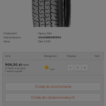
Producent:
Opony Deli
Kod produktu:
4040658081590
Seria:
Deli S-255
Cena
Dostępność
Wysyłka
Ilość
906,50 zł
netto
(1 114,99 zł
brutto)
1 szt.
+
koszty wysyłki
Dodaj do porównania
Dodaj do obserwowanych