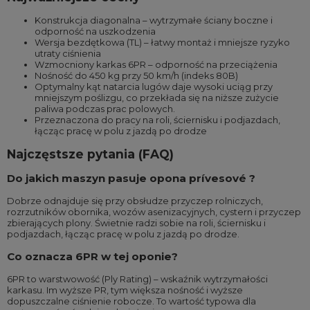
Konstrukcja diagonalna – wytrzymałe ściany boczne i
odporność na uszkodzenia
Wersja bezdętkowa (TL) – łatwy montaż i mniejsze ryzyko
utraty ciśnienia
Wzmocniony karkas 6PR – odporność na przeciążenia
Nośność do 450 kg przy 50 km/h (indeks 80B)
Optymalny kąt natarcia lugów daje wysoki uciąg przy
mniejszym poślizgu, co przekłada się na niższe zużycie
paliwa podczas prac polowych.
Przeznaczona do pracy na roli, ściernisku i podjazdach,
łącząc pracę w polu z jazdą po drodze
Najczęstsze pytania (FAQ)
Do jakich maszyn pasuje opona prívesové ?
Dobrze odnajduje się przy obsłudze przyczep rolniczych,
rozrzutników obornika, wozów asenizacyjnych, cystern i przyczep
zbierających plony. Świetnie radzi sobie na roli, ściernisku i
podjazdach, łącząc pracę w polu z jazdą po drodze.
Co oznacza 6PR w tej oponie?
6PR to warstwowość (Ply Rating) – wskaźnik wytrzymałości
karkasu. Im wyższe PR, tym większa nośność i wyższe
dopuszczalne ciśnienie robocze. To wartość typowa dla