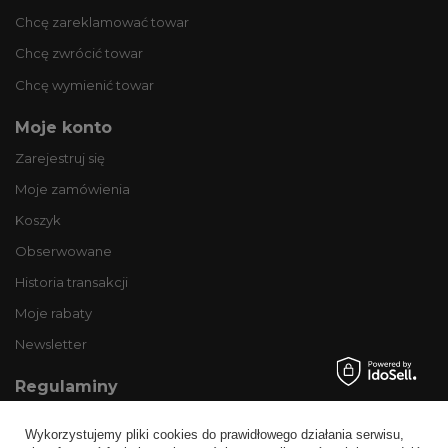
Chcę zareklamować towar
Chcę zwrócić towar
Chcę wymienić towar
Moje konto
Zarejestruj się
Moje zamówienia
Koszyk
Obserwowane
Historia transakcji
Moje rabaty
Newsletter
Regulaminy
Informacje o sklepie
Wykorzystujemy pliki cookies do prawidłowego działania serwisu,
Wysyłka