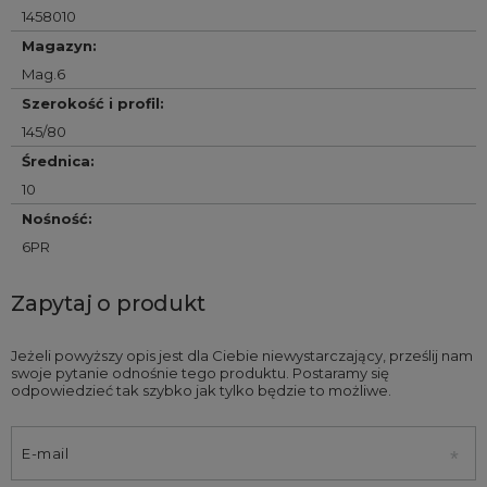
1458010
Magazyn
:
Mag.6
Szerokość i profil
:
145/80
Średnica
:
10
Nośność
:
6PR
Zapytaj o produkt
Jeżeli powyższy opis jest dla Ciebie niewystarczający, prześlij nam
swoje pytanie odnośnie tego produktu. Postaramy się
odpowiedzieć tak szybko jak tylko będzie to możliwe.
E-mail