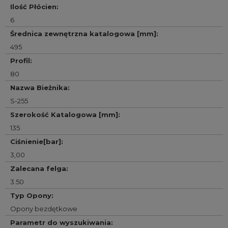
Ilość Płócien
:
6
Średnica zewnętrzna katalogowa [mm]
:
495
Profil
:
80
Nazwa Bieżnika
:
S-255
Szerokość Katalogowa [mm]
:
135
Ciśnienie[bar]
:
3,00
Zalecana felga
:
3.50
Typ Opony
:
Opony bezdętkowe
Parametr do wyszukiwania
: