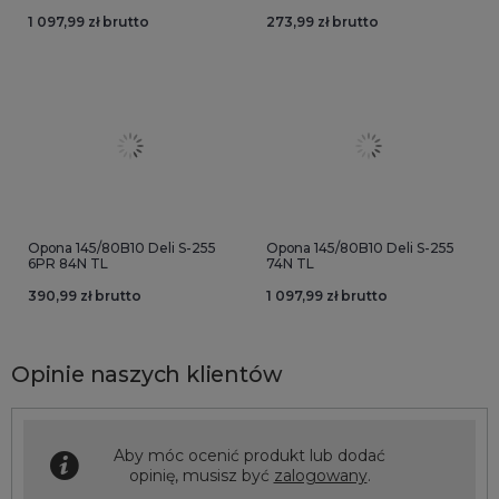
1 097,99 zł brutto
273,99 zł brutto
Opona 145/80B10 Deli S-255
Opona 145/80B10 Deli S-255
6PR 84N TL
74N TL
390,99 zł brutto
1 097,99 zł brutto
Opinie naszych klientów
Aby móc ocenić produkt lub dodać
opinię, musisz być
zalogowany
.