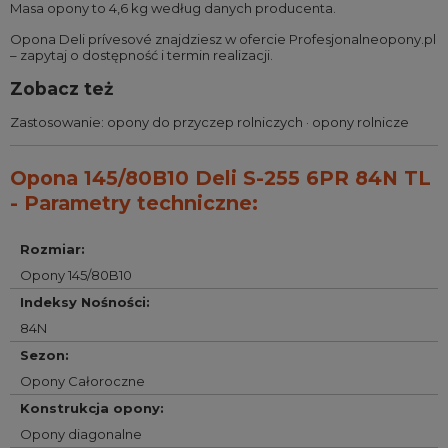
Masa opony to 4,6 kg według danych producenta.
Opona Deli prívesové znajdziesz w ofercie Profesjonalneopony.pl
– zapytaj o dostępność i termin realizacji.
Zobacz też
Zastosowanie:
opony do przyczep rolniczych
·
opony rolnicze
Opona 145/80B10 Deli S-255 6PR 84N TL
- Parametry techniczne:
Rozmiar
:
Opony 145/80B10
Indeksy Nośności
:
84N
Sezon
:
Opony Całoroczne
Konstrukcja opony
:
Opony diagonalne