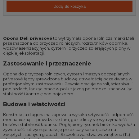
Dodaj do koszyka
Opona Deli prívesové
to wytrzymała opona rolnicza marki Deli
przeznaczona do przyczep rolniczych, rozrzutników obornika,
wozów asenizacyjnych, cystern i przyczep zbierających plony w
ciężkiej eksploatacji.
Zastosowanie i przeznaczenie
Opona do przyczep rolniczych, cystern i maszyn doczepianych.
prívesové łączy sprawdzoną budowę z trwałością oczekiwaną w
profesjonalnym zastosowaniu. Pewnie pracuje na roli, ściernisku i
podjazdach, łącząc pracę w polu z jazdą po drodze, zachowując
stabilność i kontrolę nad pojazdem.
Budowa i właściwości
Konstrukcja diagonalna zapewnia wysoką sztywność i odporność
mechaniczną – sprawdza się tam, gdzie liczy się wytrzymałość
boków i stabilność ładunku. Pogłębiony rysunek bieżnika wydłuża
żywotność i utrzymuje trakcję przez cały sezon, także na
zwięzłych, suchych glebach. Szczelna warstwa wewnętrzna (TL)