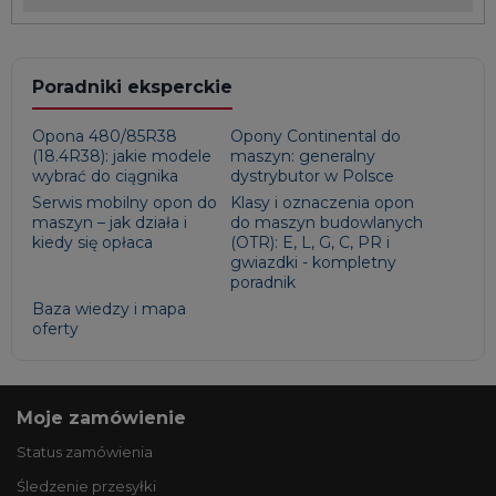
Poradniki eksperckie
Opona 480/85R38
Opony Continental do
(18.4R38): jakie modele
maszyn: generalny
wybrać do ciągnika
dystrybutor w Polsce
Serwis mobilny opon do
Klasy i oznaczenia opon
maszyn – jak działa i
do maszyn budowlanych
kiedy się opłaca
(OTR): E, L, G, C, PR i
gwiazdki - kompletny
poradnik
Baza wiedzy i mapa
oferty
Moje zamówienie
Status zamówienia
Śledzenie przesyłki