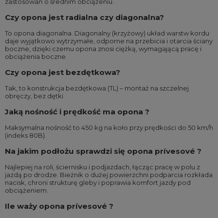
zastosowań o średnim obciążeniu.
Czy opona jest radialna czy diagonalna?
To opona diagonalna. Diagonalny (krzyżowy) układ warstw kordu
daje wyjątkowo wytrzymałe, odporne na przebicia i otarcia ściany
boczne, dzięki czemu opona znosi ciężką, wymagającą pracę i
obciążenia boczne.
Czy opona jest bezdętkowa?
Tak, to konstrukcja bezdętkowa (TL) – montaż na szczelnej
obręczy, bez dętki.
Jaką nośność i prędkość ma opona ?
Maksymalna nośność to 450 kg na koło przy prędkości do 50 km/h
(indeks 80B).
Na jakim podłożu sprawdzi się opona prívesové ?
Najlepiej na roli, ściernisku i podjazdach, łącząc pracę w polu z
jazdą po drodze. Bieżnik o dużej powierzchni podparcia rozkłada
nacisk, chroni strukturę gleby i poprawia komfort jazdy pod
obciążeniem.
Ile waży opona prívesové ?