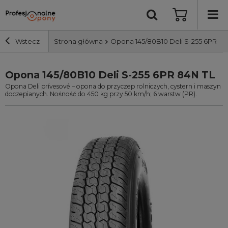
Wstecz
Strona główna
Opona 145/80B10 Deli S-255 6PR 84
Opona 145/80B10 Deli S-255 6PR 84N TL
Szerokość i profil
Opona Deli prívesové – opona do przyczep rolniczych, cystern i maszyn
doczepianych. Nośność do 450 kg przy 50 km/h; 6 warstw (PR).
Średnica
Producent
Bieżnik
Nośność
Wyszukaj