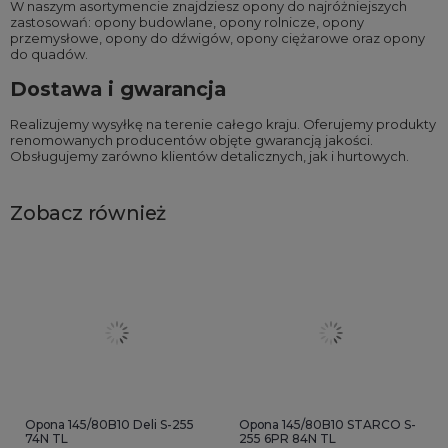
W naszym asortymencie znajdziesz opony do najróżniejszych
zastosowań:
opony budowlane
,
opony rolnicze
,
opony
przemysłowe
,
opony do dźwigów
,
opony ciężarowe
oraz
opony
do quadów
.
Dostawa i gwarancja
Realizujemy wysyłkę na terenie całego kraju. Oferujemy produkty
renomowanych producentów objęte gwarancją jakości.
Obsługujemy zarówno klientów detalicznych, jak i hurtowych.
Zobacz również
Opona 145/80B10 Deli S-255
Opona 145/80B10 STARCO S-
74N TL
255 6PR 84N TL