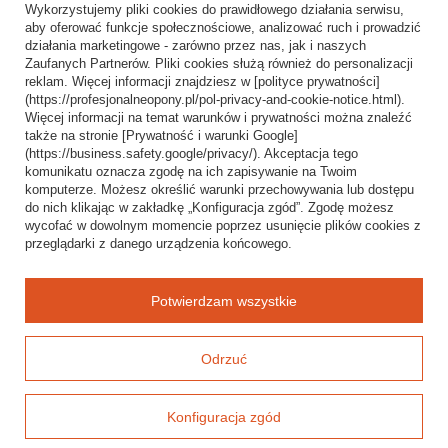
Wykorzystujemy pliki cookies do prawidłowego działania serwisu,
Wysyłka
aby oferować funkcje społecznościowe, analizować ruch i prowadzić
działania marketingowe - zarówno przez nas, jak i naszych
Sposoby płatności i prowizje
Zaufanych Partnerów. Pliki cookies służą również do personalizacji
Regulamin
reklam. Więcej informacji znajdziesz w [polityce prywatności]
(https://profesjonalneopony.pl/pol-privacy-and-cookie-notice.html).
Polityka prywatności
Więcej informacji na temat warunków i prywatności można znaleźć
także na stronie [Prywatność i warunki Google]
Odstąpienie od umowy
(https://business.safety.google/privacy/). Akceptacja tego
komunikatu oznacza zgodę na ich zapisywanie na Twoim
Popularne kategorie
komputerze. Możesz określić warunki przechowywania lub dostępu
do nich klikając w zakładkę „Konfiguracja zgód”. Zgodę możesz
Opony bezdętkowe
wycofać w dowolnym momencie poprzez usunięcie plików cookies z
Opony dętkowe
przeglądarki z danego urządzenia końcowego.
Blog
Potwierdzam wszystkie
Odrzuć
Konfiguracja zgód
Baza wiedzy i mapa oferty