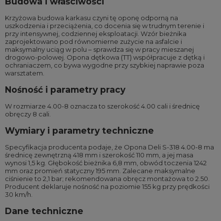
Budowa i właściwości
Krzyżowa budowa karkasu czyni tę oponę odporną na
uszkodzenia i przeciążenia, co docenia się w trudnym terenie i
przy intensywnej, codziennej eksploatacji. Wzór bieżnika
zaprojektowano pod równomierne zużycie na asfalcie i
maksymalny uciąg w polu – sprawdza się w pracy mieszanej
drogowo-polowej. Opona dętkowa (TT) współpracuje z dętką i
ochraniaczem, co bywa wygodne przy szybkiej naprawie poza
warsztatem.
Nośność i parametry pracy
W rozmiarze 4.00-8 oznacza to szerokość 4.00 cali i średnicę
obręczy 8 cali.
Wymiary i parametry techniczne
Specyfikacja producenta podaje, że Opona Deli S-318 4.00-8 ma
średnicę zewnętrzną 418 mm i szerokość 110 mm, a jej masa
wynosi 1,5 kg. Głębokość bieżnika 6,8 mm, obwód toczenia 1242
mm oraz promień statyczny 195 mm. Zalecane maksymalne
ciśnienie to 2,1 bar; rekomendowana obręcz montażowa to 2.50.
Producent deklaruje nośność na poziomie 155 kg przy prędkości
30 km/h.
Dane techniczne