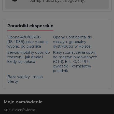
opinię, musisz być
zalogowany
.
Poradniki eksperckie
Opona 480/85R38
Opony Continental do
(18.4R38): jakie modele
maszyn: generalny
wybrać do ciągnika
dystrybutor w Polsce
Serwis mobilny opon do
Klasy i oznaczenia opon
maszyn – jak działa i
do maszyn budowlanych
kiedy się opłaca
(OTR): E, L, G, C, PR i
gwiazdki - kompletny
poradnik
Baza wiedzy i mapa
oferty
Moje zamówienie
Status zamówienia