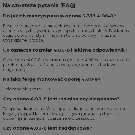
Najczęstsze pytania (FAQ)
Do jakich maszyn pasuje opona S-318 4.00-8?
Pasuje do przyczep rolniczych, rozrzutników obornika, wozów
asenizacyjnych, cystern i przyczep zbierających plony. Doskonale
czuje się w błotnistym i miękkim terenie polowym oraz na
utwardzonej drodze.
Co oznacza rozmiar 4.00-8 i jaki ma odpowiednik?
Oznaczenie 4.00-8 czytamy następująco: 4.00 cala to szerokość
przekroju, a 8 cali to średnica obręczy; opona ma budowę
diagonalną.
Na jaką felgę montować oponę 4.00-8?
Zalecana obręcz to 2.50.
Czy opona 4.00-8 jest radialna czy diagonalna?
To opona diagonalna. W tej oponie diagonalnej warstwy kordu
krzyżują się pod kątem, tworząc sztywną, jednolitą strukturę
odporną na rozcięcia i uderzenia o przeszkody.
Czy opona 4.00-8 jest bezdętkowa?