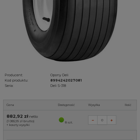
Producent:
Opony Deli
Kod produktu:
8994242027081
Seria:
Deli S-318
Cena
Dostępność
Wysyłka
Ilość
882,92 zł
netto
(1 085,99 zł
brutto)
8 szt.
+
koszty wysyłki