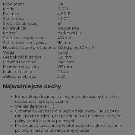
Producent
Deli
Model
S-318
Rozmiar
4.00-8
Szerokość
4.00″
Średnica obręczy
8″
Konstrukcja
diagonalna
Rodzaj
dętkowa (TT)
Średnica zewnętrzna
418 mm
Szerokość rzeczywista
110 mm
Nośność (dane producenta)
155 kg przy 30 km/h
Waga
1,5 kg
Głębokość bieżnika
6,8 mm
Obwód toczenia
1242 mm
Promień statyczny
195 mm
Maks. ciśnienie
2,1 bar
Zalecana obręcz
2.50
Najważniejsze cechy
Konstrukcja diagonalna – wytrzymałe ściany boczne i
odporność na uszkodzenia
Wersja dętkowa (TT)
Optymalny kąt natarcia lugów daje wysoki uciąg przy
mniejszym poślizgu, co przekłada się na niższe zużycie
paliwa podczas prac polowych.
Przeznaczona do pracy w błotnistym i miękkim terenie
polowym oraz na utwardzonej drodze