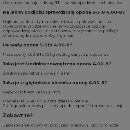
Nie, opona pracuje z dętką (TT) – pamiętaj o dętce i ochraniaczu.
Na jakim podłożu sprawdzi się opona S-318 4.00-8?
Najlepiej w błotnistym i miękkim terenie polowym oraz na
utwardzonej drodze. Mocne, samoczyszczące ostrogi
odprowadzają błoto i resztki pożniwne, ograniczając poślizg i
utratę napędu na podmokłym gruncie.
Ile waży opona S-318 4.00-8?
Masa opony 4.00-8 to 1,5 kg według danych producenta.
Jaka jest średnica zewnętrzna opony 4.00-8?
Średnica zewnętrzna wynosi 418 mm.
Jaka jest głębokość bieżnika opony 4.00-8?
Głębokość bieżnika to 6,8 mm.
Opona Deli S-318 4.00-8 znajdziesz w ofercie
Profesjonalneopony.pl – zapytaj o dostępność i termin realizacji.
Zobacz też
Zastosowanie:
opony do przyczep rolniczych
·
opony rolnicze