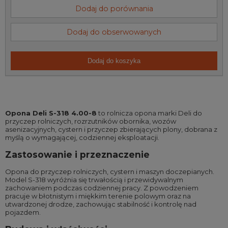
Dodaj do porównania
Dodaj do obserwowanych
Dodaj do koszyka
Opona Deli S-318 4.00-8
to rolnicza opona marki Deli do
przyczep rolniczych, rozrzutników obornika, wozów
asenizacyjnych, cystern i przyczep zbierających plony, dobrana z
myślą o wymagającej, codziennej eksploatacji.
Zastosowanie i przeznaczenie
Opona do przyczep rolniczych, cystern i maszyn doczepianych.
Model S-318 wyróżnia się trwałością i przewidywalnym
zachowaniem podczas codziennej pracy. Z powodzeniem
pracuje w błotnistym i miękkim terenie polowym oraz na
utwardzonej drodze, zachowując stabilność i kontrolę nad
pojazdem.