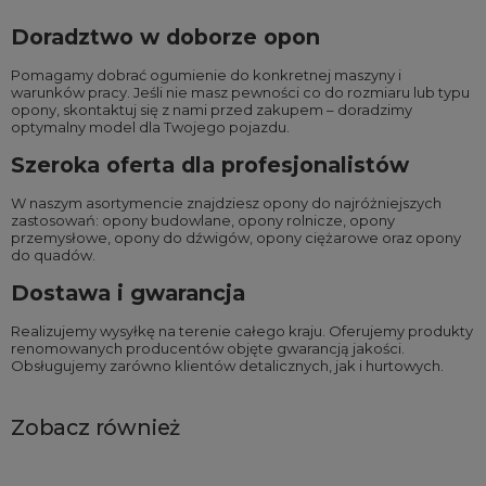
Doradztwo w doborze opon
Pomagamy dobrać ogumienie do konkretnej maszyny i
warunków pracy. Jeśli nie masz pewności co do rozmiaru lub typu
opony, skontaktuj się z nami przed zakupem – doradzimy
optymalny model dla Twojego pojazdu.
Szeroka oferta dla profesjonalistów
W naszym asortymencie znajdziesz opony do najróżniejszych
zastosowań:
opony budowlane
,
opony rolnicze
,
opony
przemysłowe
,
opony do dźwigów
,
opony ciężarowe
oraz
opony
do quadów
.
Dostawa i gwarancja
Realizujemy wysyłkę na terenie całego kraju. Oferujemy produkty
renomowanych producentów objęte gwarancją jakości.
Obsługujemy zarówno klientów detalicznych, jak i hurtowych.
Zobacz również