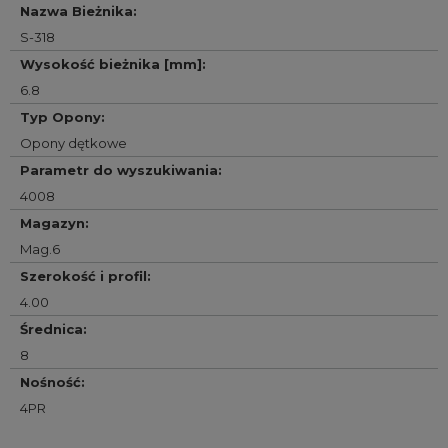
Nazwa Bieżnika
:
S-318
Wysokość bieżnika [mm]
:
6.8
Typ Opony
:
Opony dętkowe
Parametr do wyszukiwania
:
4008
Magazyn
:
Mag.6
Szerokość i profil
:
4.00
Średnica
:
8
Nośność
:
4PR