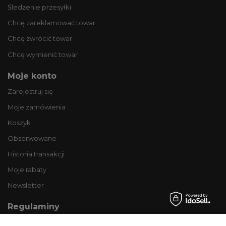
Śledzenie przesyłki
Chcę zareklamować towar
Chcę zwrócić towar
Chcę wymienić towar
Moje konto
Zarejestruj się
Moje zamówienia
Koszyk
Obserwowane
Historia transakcji
Moje rabaty
Newsletter
Regulaminy
Informacje o sklepie