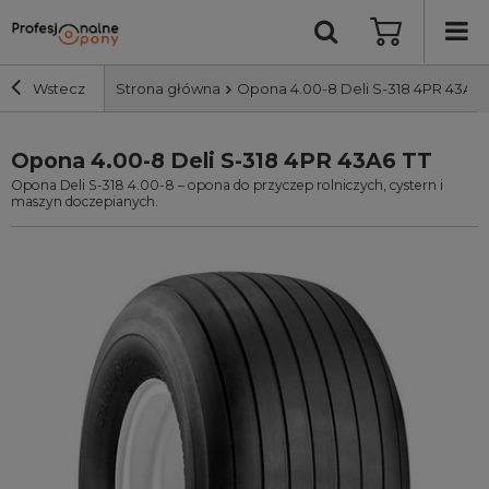
Wstecz
Strona główna
Opona 4.00-8 Deli S-318 4PR 43A6 
Opona 4.00-8 Deli S-318 4PR 43A6 TT
Szerokość i profil
Opona Deli S-318 4.00-8 – opona do przyczep rolniczych, cystern i
maszyn doczepianych.
Średnica
Producent
Bieżnik
Nośność
Wyszukaj