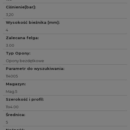
Ciśnienie[bar]
:
3,20
Wysokość bieżnika [mm]
:
4
Zalecana felga
:
3.00
Typ Opony
:
Opony bezdętkowe
Parametr do wyszukiwania
:
114005
Magazyn
:
Mag.5
Szerokość i profil
:
11x4.00
Średnica
:
5