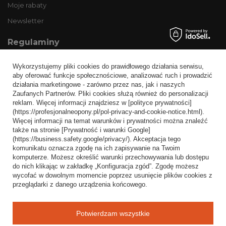
Moje rabaty
Newsletter
Regulaminy
Informacje o sklepie
Wykorzystujemy pliki cookies do prawidłowego działania serwisu,
Wysyłka
aby oferować funkcje społecznościowe, analizować ruch i prowadzić
działania marketingowe - zarówno przez nas, jak i naszych
Sposoby płatności i prowizje
Zaufanych Partnerów. Pliki cookies służą również do personalizacji
Regulamin
reklam. Więcej informacji znajdziesz w [polityce prywatności]
(https://profesjonalneopony.pl/pol-privacy-and-cookie-notice.html).
Polityka prywatności
Więcej informacji na temat warunków i prywatności można znaleźć
także na stronie [Prywatność i warunki Google]
Odstąpienie od umowy
(https://business.safety.google/privacy/). Akceptacja tego
komunikatu oznacza zgodę na ich zapisywanie na Twoim
Popularne kategorie
komputerze. Możesz określić warunki przechowywania lub dostępu
do nich klikając w zakładkę „Konfiguracja zgód”. Zgodę możesz
Opony bezdętkowe
wycofać w dowolnym momencie poprzez usunięcie plików cookies z
Opony dętkowe
przeglądarki z danego urządzenia końcowego.
Blog
Potwierdzam wszystkie