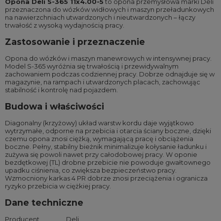
Opona Deli S-365 11x4.00-5
to opona przemysłowa marki Deli
przeznaczona do wózków widłowych i maszyn przeładunkowych
na nawierzchniach utwardzonych i nieutwardzonych – łączy
trwałość z wysoką wydajnością pracy.
Zastosowanie i przeznaczenie
Opona do wózków i maszyn manewrowych w intensywnej pracy.
Model S-365 wyróżnia się trwałością i przewidywalnym
zachowaniem podczas codziennej pracy. Dobrze odnajduje się w
magazynie, na rampach i utwardzonych placach, zachowując
stabilność i kontrolę nad pojazdem.
Budowa i właściwości
Diagonalny (krzyżowy) układ warstw kordu daje wyjątkowo
wytrzymałe, odporne na przebicia i otarcia ściany boczne, dzięki
czemu opona znosi ciężką, wymagającą pracę i obciążenia
boczne. Pełny, stabilny bieżnik minimalizuje kołysanie ładunku i
zużywa się powoli nawet przy całodobowej pracy. W oponie
bezdętkowej (TL) drobne przebicie nie powoduje gwałtownego
upadku ciśnienia, co zwiększa bezpieczeństwo pracy.
Wzmocniony karkas 4 PR dobrze znosi przeciążenia i ogranicza
ryzyko przebicia w ciężkiej pracy.
Dane techniczne
Producent
Deli