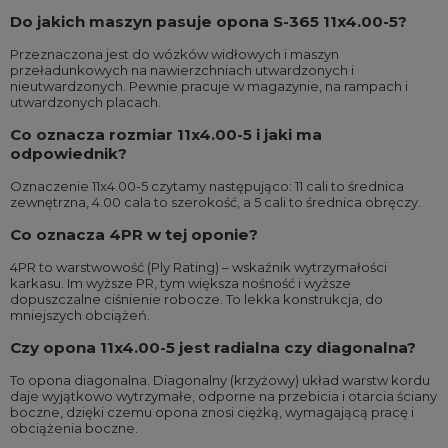
Do jakich maszyn pasuje opona S-365 11x4.00-5?
Przeznaczona jest do wózków widłowych i maszyn
przeładunkowych na nawierzchniach utwardzonych i
nieutwardzonych. Pewnie pracuje w magazynie, na rampach i
utwardzonych placach.
Co oznacza rozmiar 11x4.00-5 i jaki ma
odpowiednik?
Oznaczenie 11x4.00-5 czytamy następująco: 11 cali to średnica
zewnętrzna, 4.00 cala to szerokość, a 5 cali to średnica obręczy.
Co oznacza 4PR w tej oponie?
4PR to warstwowość (Ply Rating) – wskaźnik wytrzymałości
karkasu. Im wyższe PR, tym większa nośność i wyższe
dopuszczalne ciśnienie robocze. To lekka konstrukcja, do
mniejszych obciążeń.
Czy opona 11x4.00-5 jest radialna czy diagonalna?
To opona diagonalna. Diagonalny (krzyżowy) układ warstw kordu
daje wyjątkowo wytrzymałe, odporne na przebicia i otarcia ściany
boczne, dzięki czemu opona znosi ciężką, wymagającą pracę i
obciążenia boczne.