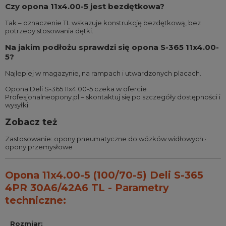
Czy opona 11x4.00-5 jest bezdętkowa?
Tak – oznaczenie TL wskazuje konstrukcję bezdętkową, bez
potrzeby stosowania dętki.
Na jakim podłożu sprawdzi się opona S-365 11x4.00-
5?
Najlepiej w magazynie, na rampach i utwardzonych placach.
Opona Deli S-365 11x4.00-5 czeka w ofercie
Profesjonalneopony.pl – skontaktuj się po szczegóły dostępności i
wysyłki.
Zobacz też
Zastosowanie:
opony pneumatyczne do wózków widłowych
·
opony przemysłowe
Opona 11x4.00-5 (100/70-5) Deli S-365
4PR 30A6/42A6 TL - Parametry
techniczne:
Rozmiar
: