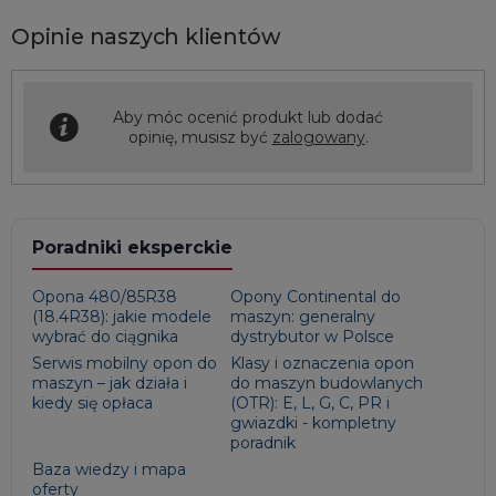
Opinie naszych klientów
Aby móc ocenić produkt lub dodać
opinię, musisz być
zalogowany
.
Poradniki eksperckie
Opona 480/85R38
Opony Continental do
(18.4R38): jakie modele
maszyn: generalny
wybrać do ciągnika
dystrybutor w Polsce
Serwis mobilny opon do
Klasy i oznaczenia opon
maszyn – jak działa i
do maszyn budowlanych
kiedy się opłaca
(OTR): E, L, G, C, PR i
gwiazdki - kompletny
poradnik
Baza wiedzy i mapa
oferty