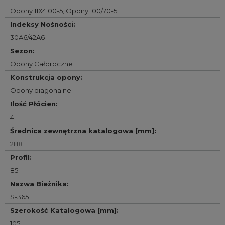
Opony 11X4.00-5
,
Opony 100/70-5
Indeksy Nośności
:
30A6/42A6
Sezon
:
Opony Całoroczne
Konstrukcja opony
:
Opony diagonalne
Ilość Płócien
:
4
Średnica zewnętrzna katalogowa [mm]
:
288
Profil
:
85
Nazwa Bieżnika
:
S-365
Szerokość Katalogowa [mm]
:
105