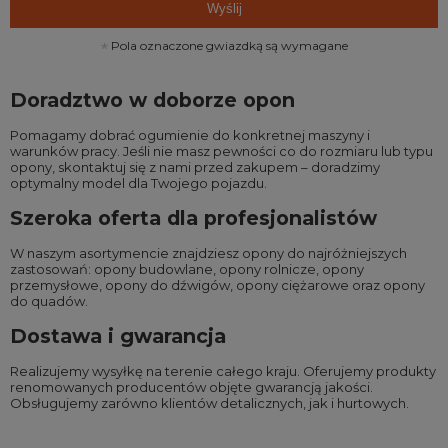
Wyślij
Pola oznaczone gwiazdką są wymagane
Doradztwo w doborze opon
Pomagamy dobrać ogumienie do konkretnej maszyny i
warunków pracy. Jeśli nie masz pewności co do rozmiaru lub typu
opony, skontaktuj się z nami przed zakupem – doradzimy
optymalny model dla Twojego pojazdu.
Szeroka oferta dla profesjonalistów
W naszym asortymencie znajdziesz opony do najróżniejszych
zastosowań:
opony budowlane
,
opony rolnicze
,
opony
przemysłowe
,
opony do dźwigów
,
opony ciężarowe
oraz
opony
do quadów
.
Dostawa i gwarancja
Realizujemy wysyłkę na terenie całego kraju. Oferujemy produkty
renomowanych producentów objęte gwarancją jakości.
Obsługujemy zarówno klientów detalicznych, jak i hurtowych.