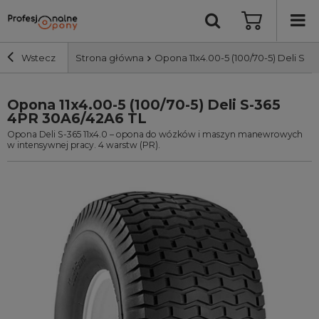
Wstecz
Strona główna
Opona 11x4.00-5 (100/70-5) Deli S-
Opona 11x4.00-5 (100/70-5) Deli S-365
Szerokość i profil
4PR 30A6/42A6 TL
Opona Deli S-365 11x4.0 – opona do wózków i maszyn manewrowych
Średnica
w intensywnej pracy. 4 warstw (PR).
Producent
Bieżnik
Nośność
Wyszukaj