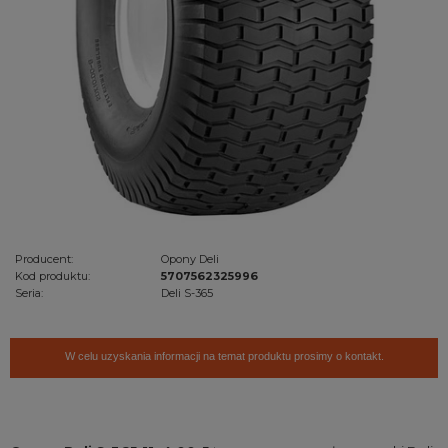
Producent:
Opony Deli
Kod produktu:
5707562325996
Seria:
Deli S-365
W celu uzyskania informacji na temat produktu prosimy o kontakt.