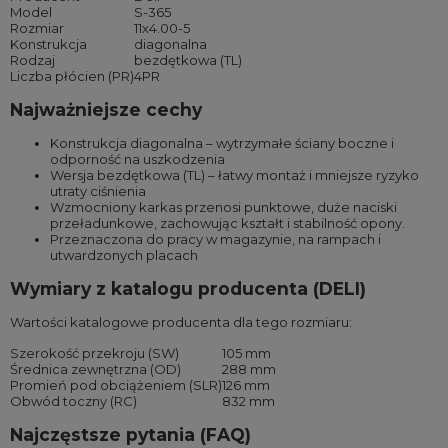
Model
S-365
Rozmiar
11x4.00-5
Konstrukcja
diagonalna
Rodzaj
bezdętkowa (TL)
Liczba płócien (PR)
4PR
Najważniejsze cechy
Konstrukcja diagonalna – wytrzymałe ściany boczne i
odporność na uszkodzenia
Wersja bezdętkowa (TL) – łatwy montaż i mniejsze ryzyko
utraty ciśnienia
Wzmocniony karkas przenosi punktowe, duże naciski
przeładunkowe, zachowując kształt i stabilność opony.
Przeznaczona do pracy w magazynie, na rampach i
utwardzonych placach
Wymiary z katalogu producenta (DELI)
Wartości katalogowe producenta dla tego rozmiaru:
Szerokość przekroju (SW)
105 mm
Średnica zewnętrzna (OD)
288 mm
Promień pod obciążeniem (SLR)
126 mm
Obwód toczny (RC)
832 mm
Najczęstsze pytania (FAQ)