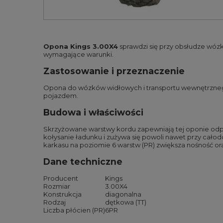
Opona Kings 3.00X4
sprawdzi się przy obsłudze wóz
wymagające warunki.
Zastosowanie i przeznaczenie
Opona do wózków widłowych i transportu wewnętrznego.
pojazdem.
Budowa i właściwości
Skrzyżowane warstwy kordu zapewniają tej oponie odpor
kołysanie ładunku i zużywa się powoli nawet przy cało
karkasu na poziomie 6 warstw (PR) zwiększa nośność or
Dane techniczne
Producent
Kings
Rozmiar
3.00X4
Konstrukcja
diagonalna
Rodzaj
dętkowa (TT)
Liczba płócien (PR)
6PR