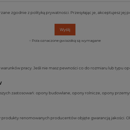
rzane zgodnie z
polityką prywatności
. Przesyłając je, akceptujesz jej
Wyślij
Pola oznaczone gwiazdką są wymagane
runków pracy. Jeśli nie masz pewności co do rozmiaru lub typu opo
w
jszych zastosowań:
opony budowlane
,
opony rolnicze
,
opony przemy
my produkty renomowanych producentów objęte gwarancją jakości. Ob