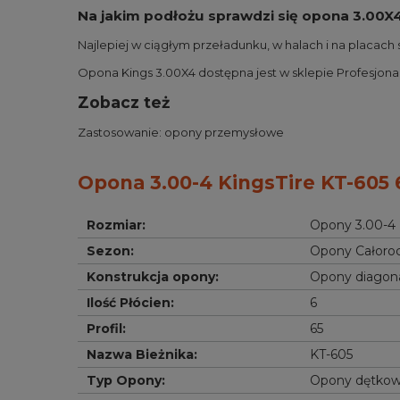
Na jakim podłożu sprawdzi się opona 3.00X
Najlepiej w ciągłym przeładunku, w halach i na placac
Opona Kings 3.00X4 dostępna jest w sklepie Profesjon
Zobacz też
Zastosowanie:
opony przemysłowe
Opona 3.00-4 KingsTire KT-605 
Rozmiar
:
Opony 3.00-4
Sezon
:
Opony Całoro
Konstrukcja opony
:
Opony diagon
Ilość Płócien
:
6
Profil
:
65
Nazwa Bieżnika
:
KT-605
Typ Opony
:
Opony dętko