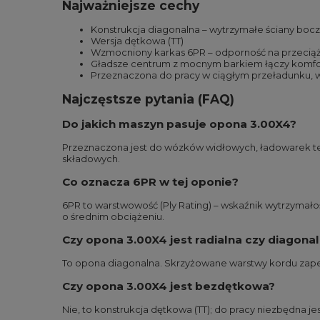
Najważniejsze cechy
Konstrukcja diagonalna – wytrzymałe ściany boc
Wersja dętkowa (TT)
Wzmocniony karkas 6PR – odporność na przecią
Gładsze centrum z mocnym barkiem łączy komfor
Przeznaczona do pracy w ciągłym przeładunku, w
Najczęstsze pytania (FAQ)
Do jakich maszyn pasuje opona 3.00X4?
Przeznaczona jest do wózków widłowych, ładowarek te
składowych.
Co oznacza 6PR w tej oponie?
6PR to warstwowość (Ply Rating) – wskaźnik wytrzymało
o średnim obciążeniu.
Czy opona 3.00X4 jest radialna czy diagona
To opona diagonalna. Skrzyżowane warstwy kordu zape
Czy opona 3.00X4 jest bezdętkowa?
Nie, to konstrukcja dętkowa (TT); do pracy niezbędna jes