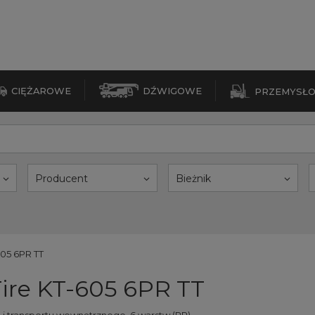
CIĘŻAROWE
DŹWIGOWE
PRZEMYSŁ
Producent
Bieżnik
605 6PR TT
ire KT-605 6PR TT