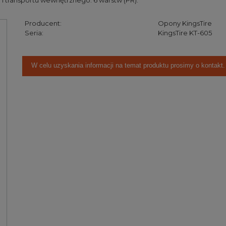
 transportu wewnętrznego. 6 warstw (PR).
Producent:
Opony KingsTire
Seria:
KingsTire KT-605
W celu uzyskania informacji na temat produktu prosimy o kontakt.