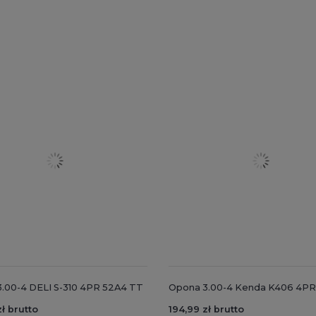
.00-4 DELI S-310 4PR 52A4 TT
Opona 3.00-4 Kenda K406 4PR
ł brutto
194,99 zł brutto