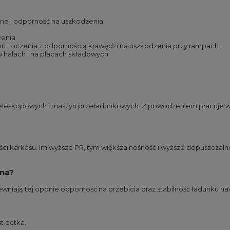
zne i odporność na uszkodzenia
żenia
t toczenia z odpornością krawędzi na uszkodzenia przy rampach.
 halach i na placach składowych
leskopowych i maszyn przeładunkowych. Z powodzeniem pracuje w c
ści karkasu. Im wyższe PR, tym większa nośność i wyższe dopuszczaln
lna?
wniają tej oponie odporność na przebicia oraz stabilność ładunku 
t dętka.