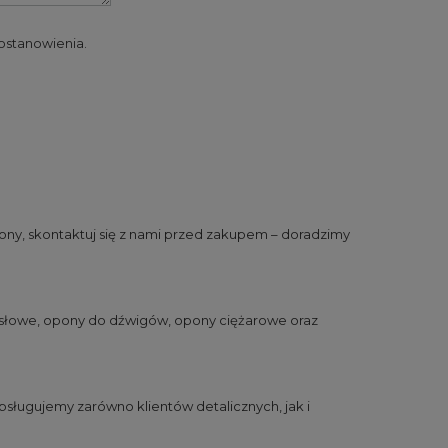
 postanowienia.
ny, skontaktuj się z nami przed zakupem – doradzimy
słowe
,
opony do dźwigów
,
opony ciężarowe
oraz
sługujemy zarówno klientów detalicznych, jak i