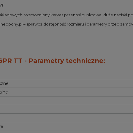
4?
h składowych. Wzmocniony karkas przenosi punktowe, duże naciski pr
alneopony.pl – sprawdź dostępność rozmiaru i parametry przed zamó
6PR TT - Parametry techniczne:
czne
alne
we