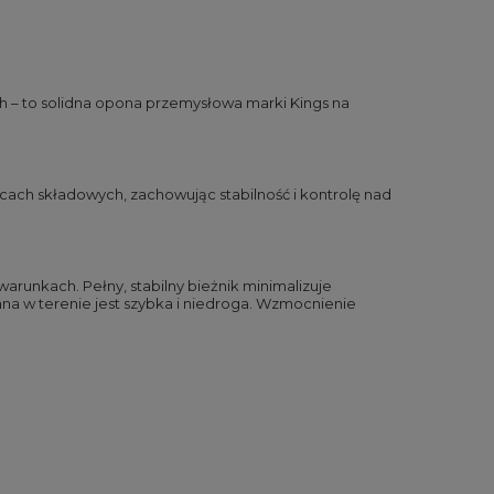
 – to solidna opona przemysłowa marki Kings na
ach składowych, zachowując stabilność i kontrolę nad
runkach. Pełny, stabilny bieżnik minimalizuje
na w terenie jest szybka i niedroga. Wzmocnienie