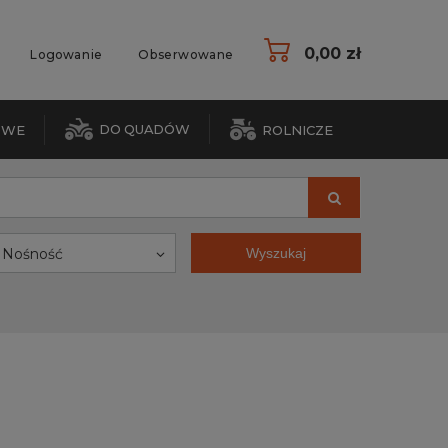
0,00 zł
Logowanie
Obserwowane
DO QUADÓW
OWE
ROLNICZE
Nośność
Wyszukaj