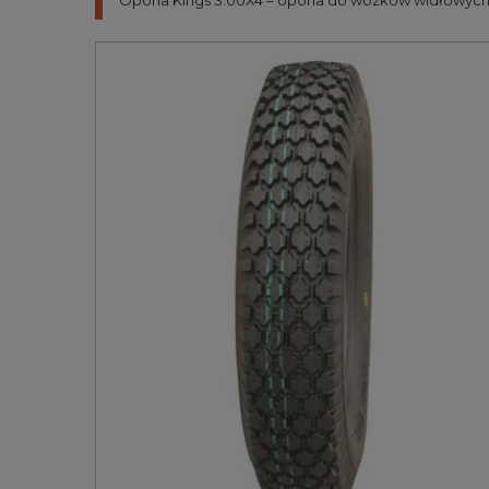
Opona Kings 3.00X4 – opona do wózków widłowych i