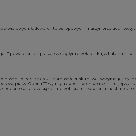
ków widłowych, ładowarek teleskopowych i maszyn przeładunkowych
 Z powodzeniem pracuje w ciągłym przeładunku, w halach i na plac
ność na przebicia oraz stabilność ładunku nawet w wymagających wa
dobowej pracy. Opona TT wymaga doboru dętki do rozmiaru; jej wymia
az odporność na przeciążenia, przebicia i uszkodzenia mechaniczne.