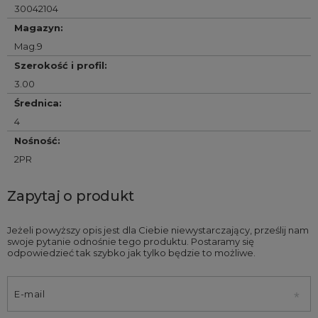
30042104
Magazyn
:
Mag.9
Szerokość i profil
:
3.00
Średnica
:
4
Nośność
:
2PR
Zapytaj o produkt
Jeżeli powyższy opis jest dla Ciebie niewystarczający, prześlij nam
swoje pytanie odnośnie tego produktu. Postaramy się
odpowiedzieć tak szybko jak tylko będzie to możliwe.
E-mail