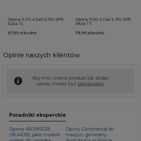
Opona 3.00-4 Deli S-310 4PR
Opona 3.00-4 Deli S-310 2PR
52A4 TL
39A6 TT
67,99 zł brutto
79,99 zł brutto
Opinie naszych klientów
Aby móc ocenić produkt lub dodać
opinię, musisz być
zalogowany
.
Poradniki eksperckie
Opona 480/85R38
Opony Continental do
(18.4R38): jakie modele
maszyn: generalny
wybrać do ciągnika
dystrybutor w Polsce