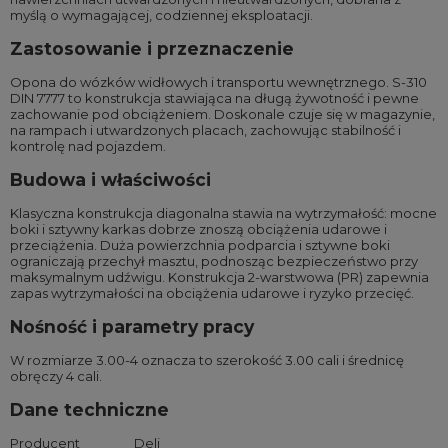
myślą o wymagającej, codziennej eksploatacji.
Zastosowanie i przeznaczenie
Opona do wózków widłowych i transportu wewnętrznego. S-310
DIN 7777 to konstrukcja stawiająca na długą żywotność i pewne
zachowanie pod obciążeniem. Doskonale czuje się w magazynie,
na rampach i utwardzonych placach, zachowując stabilność i
kontrolę nad pojazdem.
Budowa i właściwości
Klasyczna konstrukcja diagonalna stawia na wytrzymałość: mocne
boki i sztywny karkas dobrze znoszą obciążenia udarowe i
przeciążenia. Duża powierzchnia podparcia i sztywne boki
ograniczają przechył masztu, podnosząc bezpieczeństwo przy
maksymalnym udźwigu. Konstrukcja 2-warstwowa (PR) zapewnia
zapas wytrzymałości na obciążenia udarowe i ryzyko przecięć.
Nośność i parametry pracy
W rozmiarze 3.00-4 oznacza to szerokość 3.00 cali i średnicę
obręczy 4 cali.
Dane techniczne
Producent
Deli