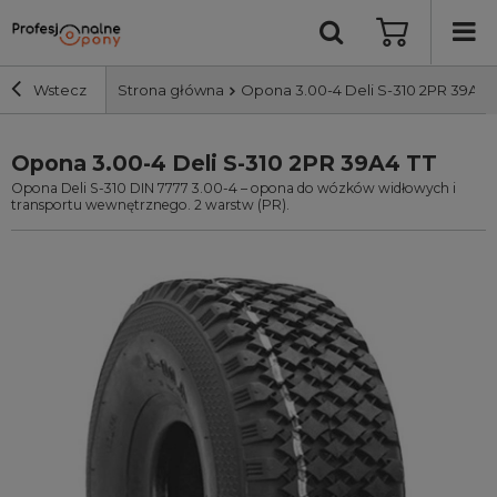
Wstecz
Strona główna
Opona 3.00-4 Deli S-310 2PR 39A4 
Opona 3.00-4 Deli S-310 2PR 39A4 TT
Szerokość i profil
Opona Deli S-310 DIN 7777 3.00-4 – opona do wózków widłowych i
transportu wewnętrznego. 2 warstw (PR).
Średnica
Producent
Bieżnik
Nośność
Wyszukaj