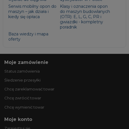
Serwis mobilny opon do
Klasy i oznaczenia opon
maszyn – jak działa i
do maszyn budowlanych
kiedy się opłaca
(OTR): E, L, G, C, PR i
gwiazdki - kompletny
poradnik
Baza wiedzy i mapa
oferty
Moje zamówienie
Status zamówienia
Śledzenie przesyłki
Chcę zareklamować towar
Chcę zwrócić towar
Chcę wymienić towar
Moje konto
Zarejestruj się