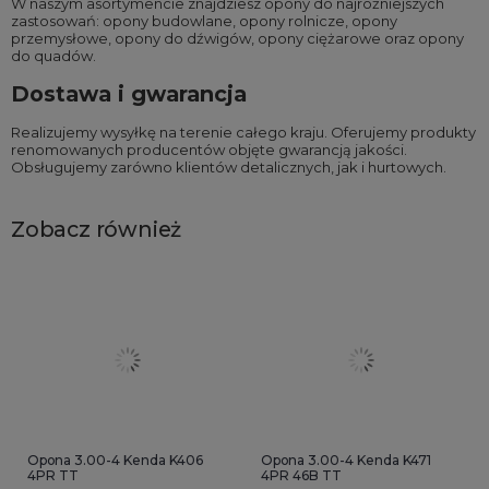
W naszym asortymencie znajdziesz opony do najróżniejszych
zastosowań:
opony budowlane
,
opony rolnicze
,
opony
przemysłowe
,
opony do dźwigów
,
opony ciężarowe
oraz
opony
do quadów
.
Dostawa i gwarancja
Realizujemy wysyłkę na terenie całego kraju. Oferujemy produkty
renomowanych producentów objęte gwarancją jakości.
Obsługujemy zarówno klientów detalicznych, jak i hurtowych.
Zobacz również
Opona 3.00-4 Kenda K406
Opona 3.00-4 Kenda K471
4PR TT
4PR 46B TT