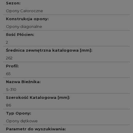
Sezon
:
Opony Całoroczne
Konstrukcja opony
:
Opony diagonalne
Ilość Płócien
:
2
Średnica zewnętrzna katalogowa [mm]
:
262
Profil
:
65
Nazwa Bieżnika
:
S-310
Szerokość Katalogowa [mm]
:
86
Typ Opony
:
Opony dętkowe
Parametr do wyszukiwania
: