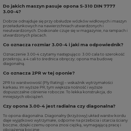
Do jakich maszyn pasuje opona S-310 DIN 7777
3.00-4?
Dobrze odnajduje się przy obsłudze wózków widłowych i maszyn
przeładunkowych na nawierzchniach utwardzonych i
nieutwardzonych. Doskonale czuje się w magazynie, na rampach i
utwardzonych placach.
Co oznacza rozmiar 3.00-4 i jaki ma odpowiednik?
Oznaczenie 3.00-4 czytamy następująco: 3.00 cala to szerokość
przekroju, a 4 cali to średnica obręczy; opona ma budowę
diagonalną.
Co oznacza 2PR w tej oponie?
2PR to warstwowość (Ply Rating) – wskaźnik wytrzymałości
karkasu. Im wyższe PR, tym większa nośność i wyższe
dopuszczalne ciśnienie robocze. To lekka konstrukcja, do
mniejszych obciążeń.
Czy opona 3.00-4 jest radialna czy diagonalna?
To opona diagonalna. Diagonalny (krzyżowy) układ warstw kordu
daje wyjątkowo wytrzymałe, odporne na przebicia i otarcia ściany
boczne, dzięki czemu opona znosi ciężką, wymagającą pracę i
obciążenia boczne.