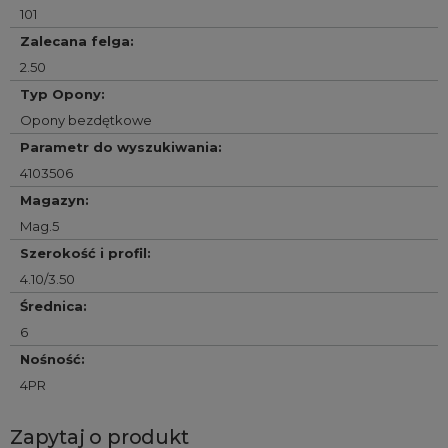
101
Zalecana felga
:
2.50
Typ Opony
:
Opony bezdętkowe
Parametr do wyszukiwania
:
4103506
Magazyn
:
Mag.5
Szerokość i profil
:
4.10/3.50
Średnica
:
6
Nośność
:
4PR
Zapytaj o produkt