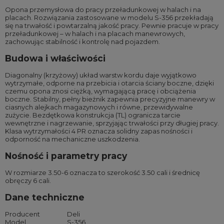
Opona przemysłowa do pracy przeładunkowej w halach i na
placach. Rozwiązania zastosowane w modelu S-356 przekładają
się na trwałość i powtarzalną jakość pracy. Pewnie pracuje w pracy
przeładunkowej – w halach i na placach manewrowych,
zachowując stabilność i kontrolę nad pojazdem.
Budowa i właściwości
Diagonalny (krzyżowy) układ warstw kordu daje wyjątkowo
wytrzymałe, odporne na przebicia i otarcia ściany boczne, dzięki
czemu opona znosi ciężką, wymagającą pracę i obciążenia
boczne. Stabilny, pełny bieżnik zapewnia precyzyjne manewry w
ciasnych alejkach magazynowych i równe, przewidywalne
zużycie. Bezdętkowa konstrukcja (TL) ogranicza tarcie
wewnętrzne i nagrzewanie, sprzyjając trwałości przy długiej pracy.
Klasa wytrzymałości 4 PR oznacza solidny zapas nośności i
odporność na mechaniczne uszkodzenia.
Nośność i parametry pracy
W rozmiarze 3.50-6 oznacza to szerokość 3.50 cali i średnicę
obręczy 6 cali.
Dane techniczne
Producent
Deli
Model
S-356