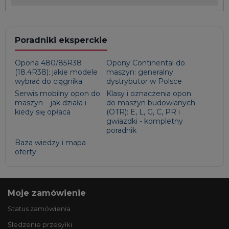
Poradniki eksperckie
Opona 480/85R38
Opony Continental do
(18.4R38): jakie modele
maszyn: generalny
wybrać do ciągnika
dystrybutor w Polsce
Serwis mobilny opon do
Klasy i oznaczenia opon
maszyn – jak działa i
do maszyn budowlanych
kiedy się opłaca
(OTR): E, L, G, C, PR i
gwiazdki - kompletny
poradnik
Baza wiedzy i mapa
oferty
Moje zamówienie
Status zamówienia
Śledzenie przesyłki