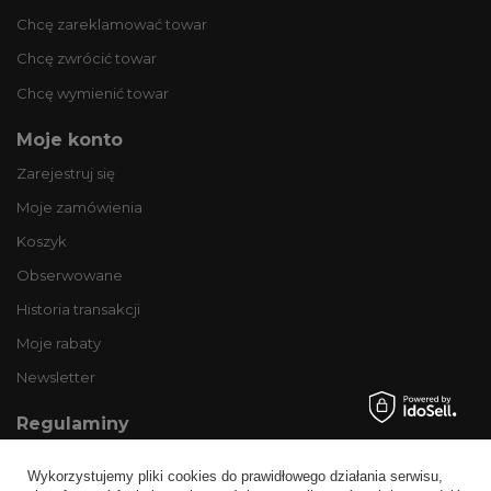
Chcę zareklamować towar
Chcę zwrócić towar
Chcę wymienić towar
Moje konto
Zarejestruj się
Moje zamówienia
Koszyk
Obserwowane
Historia transakcji
Moje rabaty
Newsletter
Regulaminy
Informacje o sklepie
Wykorzystujemy pliki cookies do prawidłowego działania serwisu,
Wysyłka