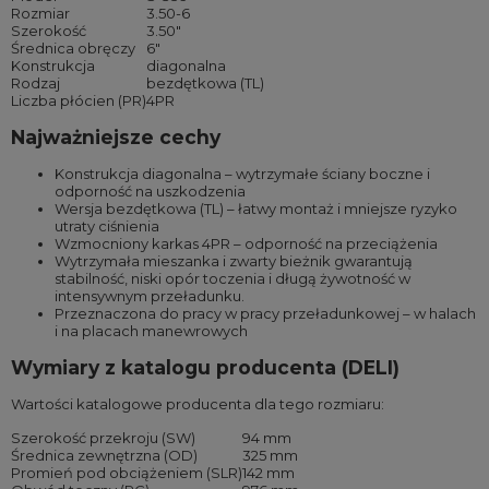
Rozmiar
3.50-6
Szerokość
3.50″
Średnica obręczy
6″
Konstrukcja
diagonalna
Rodzaj
bezdętkowa (TL)
Liczba płócien (PR)
4PR
Najważniejsze cechy
Konstrukcja diagonalna – wytrzymałe ściany boczne i
odporność na uszkodzenia
Wersja bezdętkowa (TL) – łatwy montaż i mniejsze ryzyko
utraty ciśnienia
Wzmocniony karkas 4PR – odporność na przeciążenia
Wytrzymała mieszanka i zwarty bieżnik gwarantują
stabilność, niski opór toczenia i długą żywotność w
intensywnym przeładunku.
Przeznaczona do pracy w pracy przeładunkowej – w halach
i na placach manewrowych
Wymiary z katalogu producenta (DELI)
Wartości katalogowe producenta dla tego rozmiaru:
Szerokość przekroju (SW)
94 mm
Średnica zewnętrzna (OD)
325 mm
Promień pod obciążeniem (SLR)
142 mm