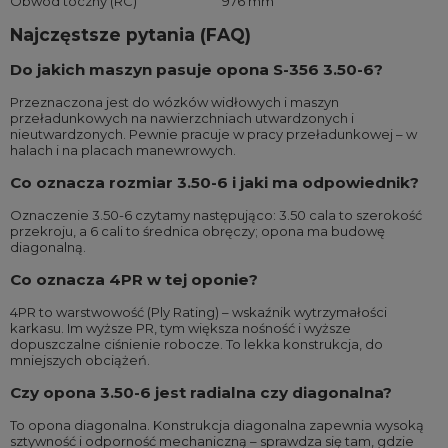
Obwód toczny (RC)
976 mm
Najczęstsze pytania (FAQ)
Do jakich maszyn pasuje opona S-356 3.50-6?
Przeznaczona jest do wózków widłowych i maszyn
przeładunkowych na nawierzchniach utwardzonych i
nieutwardzonych. Pewnie pracuje w pracy przeładunkowej – w
halach i na placach manewrowych.
Co oznacza rozmiar 3.50-6 i jaki ma odpowiednik?
Oznaczenie 3.50-6 czytamy następująco: 3.50 cala to szerokość
przekroju, a 6 cali to średnica obręczy; opona ma budowę
diagonalną.
Co oznacza 4PR w tej oponie?
4PR to warstwowość (Ply Rating) – wskaźnik wytrzymałości
karkasu. Im wyższe PR, tym większa nośność i wyższe
dopuszczalne ciśnienie robocze. To lekka konstrukcja, do
mniejszych obciążeń.
Czy opona 3.50-6 jest radialna czy diagonalna?
To opona diagonalna. Konstrukcja diagonalna zapewnia wysoką
sztywność i odporność mechaniczną – sprawdza się tam, gdzie