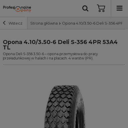
Wstecz
Strona główna
Opona 4.10/3.50-6 Deli S-356 4PR 5
Opona 4.10/3.50-6 Deli S-356 4PR 53A4
Szerokość i profil
TL
Opona Deli S-356 3.50-6 – opona przemysłowa do pracy
Średnica
przeładunkowej w halach i na placach. 4 warstw (PR).
Producent
Bieżnik
Nośność
Wyszukaj