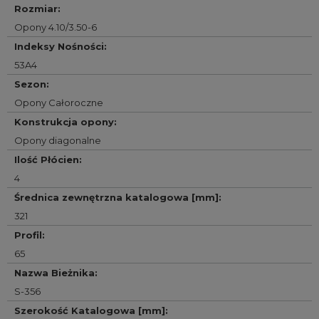
Rozmiar
:
Opony 4.10/3.50-6
Indeksy Nośności
:
53A4
Sezon
:
Opony Całoroczne
Konstrukcja opony
:
Opony diagonalne
Ilość Płócien
:
4
Średnica zewnętrzna katalogowa [mm]
:
321
Profil
:
65
Nazwa Bieżnika
:
S-356
Szerokość Katalogowa [mm]
: