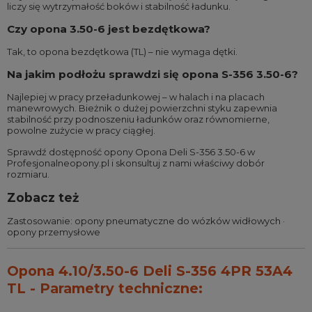
liczy się wytrzymałość boków i stabilność ładunku.
Czy opona 3.50-6 jest bezdętkowa?
Tak, to opona bezdętkowa (TL) – nie wymaga dętki.
Na jakim podłożu sprawdzi się opona S-356 3.50-6?
Najlepiej w pracy przeładunkowej – w halach i na placach
manewrowych. Bieżnik o dużej powierzchni styku zapewnia
stabilność przy podnoszeniu ładunków oraz równomierne,
powolne zużycie w pracy ciągłej.
Sprawdź dostępność opony Opona Deli S-356 3.50-6 w
Profesjonalneopony.pl i skonsultuj z nami właściwy dobór
rozmiaru.
Zobacz też
Zastosowanie:
opony pneumatyczne do wózków widłowych
·
opony przemysłowe
Opona 4.10/3.50-6 Deli S-356 4PR 53A4
TL - Parametry techniczne: