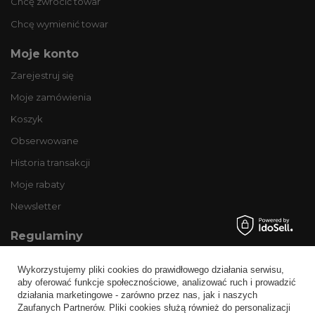
Chcę zwrócić towar
Chcę wymienić towar
Moje konto
Zarejestruj się
Moje zamówienia
Koszyk
Obserwowane
Historia transakcji
Moje rabaty
Newsletter
Regulaminy
Informacje o sklepie
Wykorzystujemy pliki cookies do prawidłowego działania serwisu,
Wysyłka
aby oferować funkcje społecznościowe, analizować ruch i prowadzić
działania marketingowe - zarówno przez nas, jak i naszych
Sposoby płatności i prowizje
Zaufanych Partnerów. Pliki cookies służą również do personalizacji