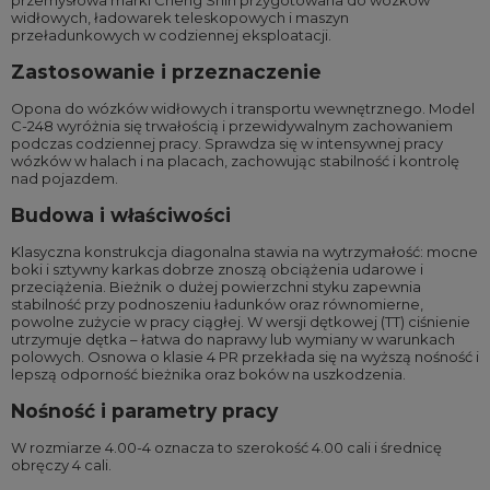
przemysłowa marki Cheng Shin przygotowana do wózków
widłowych, ładowarek teleskopowych i maszyn
przeładunkowych w codziennej eksploatacji.
Zastosowanie i przeznaczenie
Opona do wózków widłowych i transportu wewnętrznego. Model
C-248 wyróżnia się trwałością i przewidywalnym zachowaniem
podczas codziennej pracy. Sprawdza się w intensywnej pracy
wózków w halach i na placach, zachowując stabilność i kontrolę
nad pojazdem.
Budowa i właściwości
Klasyczna konstrukcja diagonalna stawia na wytrzymałość: mocne
boki i sztywny karkas dobrze znoszą obciążenia udarowe i
przeciążenia. Bieżnik o dużej powierzchni styku zapewnia
stabilność przy podnoszeniu ładunków oraz równomierne,
powolne zużycie w pracy ciągłej. W wersji dętkowej (TT) ciśnienie
utrzymuje dętka – łatwa do naprawy lub wymiany w warunkach
polowych. Osnowa o klasie 4 PR przekłada się na wyższą nośność i
lepszą odporność bieżnika oraz boków na uszkodzenia.
Nośność i parametry pracy
W rozmiarze 4.00-4 oznacza to szerokość 4.00 cali i średnicę
obręczy 4 cali.