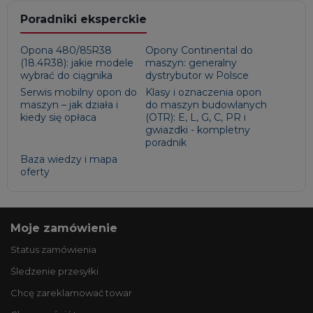
Poradniki eksperckie
Opona 480/85R38
Opony Continental do
(18.4R38): jakie modele
maszyn: generalny
wybrać do ciągnika
dystrybutor w Polsce
Serwis mobilny opon do
Klasy i oznaczenia opon
maszyn – jak działa i
do maszyn budowlanych
kiedy się opłaca
(OTR): E, L, G, C, PR i
gwiazdki - kompletny
poradnik
Baza wiedzy i mapa
oferty
Moje zamówienie
Status zamówienia
Śledzenie przesyłki
Chcę zareklamować towar