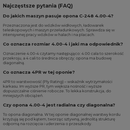
Najczęstsze pytania (FAQ)
Do jakich maszyn pasuje opona C-248 4.00-4?
Przeznaczona jest do wózków widłowych, ładowarek
teleskopowych i maszyn przeładunkowych. Sprawdza się w
intensywnej pracy wózków w halach i na placach.
Co oznacza rozmiar 4.00-4 i jaki ma odpowiednik?
Oznaczenie 4.00-4 czytamy następująco: 4.00 cala to szerokość
przekroju, a 4 cali to średnica obręczy; opona ma budowę
diagonalną.
Co oznacza 4PR w tej oponie?
4PR to warstwowość (Ply Rating) – wskaźnik wytrzymałości
karkasu. Im wyższe PR, tym większa nośność i wyższe
dopuszczalne ciśnienie robocze. To lekka konstrukcja, do
mniejszych obciążeń.
Czy opona 4.00-4 jest radialna czy diagonalna?
To opona diagonalna. W tej oponie diagonalnej warstwy kordu
krzyżują się pod kątem, tworząc sztywną, jednolitą strukturę
odporną na rozcięcia i uderzenia o przeszkody.