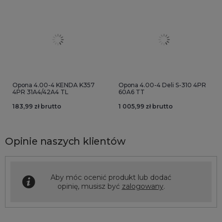
Opona 4.00-4 KENDA K357
Opona 4.00-4 Deli S-310 4PR
4PR 31A4/42A4 TL
60A6 TT
183,99 zł brutto
1 005,99 zł brutto
Opinie naszych klientów
Aby móc ocenić produkt lub dodać
opinię, musisz być
zalogowany
.