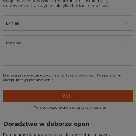
swoje pytanie odnośnie tego produktu. Postaramy się
odpowiedzieć tak szybko jak tylko będzie to możliwe.
E-mail
Pytanie
Dane są przetwarzane zgodnie z
polityką prywatności
. Przesyłając je,
akceptujesz jej postanowienia.
Wyślij
Pola oznaczone gwiazdką są wymagane
Doradztwo w doborze opon
Pomagamy dobrać ogumienie do konkretnej maszyny i