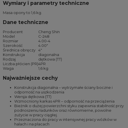
Wymiary i parametry techniczne
Masa opony to 1,6 kg.
Dane techniczne
Producent
Cheng Shin
Model
C-248
Rozmiar
4.00-4
Szerokość
4.00″
Średnica obręczy
4″
Konstrukcja
diagonalna
Rodzaj
dętkowa (TT)
Liczba płócien (PR)
4PR
Waga
1,6 kg
Najważniejsze cechy
Konstrukcja diagonalna – wytrzymałe ściany boczne i
odporność na uszkodzenia
Wersja dętkowa (TT)
Wzmocniony karkas 4PR – odporność na przeciążenia
Bieżnik o dużej powierzchni styku zapewnia stabilność przy
podnoszeniu ładunków oraz równomierne, powolne
zużycie w pracy ciągłej.
Przeznaczona do pracy w intensywnej pracy wózków w
halach i na placach