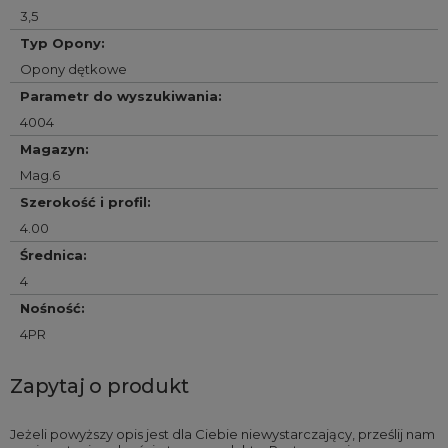
3,5
Typ Opony
:
Opony dętkowe
Parametr do wyszukiwania
:
4004
Magazyn
:
Mag.6
Szerokość i profil
:
4.00
Średnica
:
4
Nośność
:
4PR
Zapytaj o produkt
Jeżeli powyższy opis jest dla Ciebie niewystarczający, prześlij nam