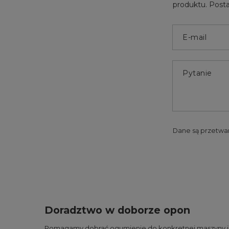
produktu. Posta
E-mail
Pytanie
Dane są przetwa
Doradztwo w doborze opon
Pomagamy dobrać ogumienie do konkretnej maszyny i wa