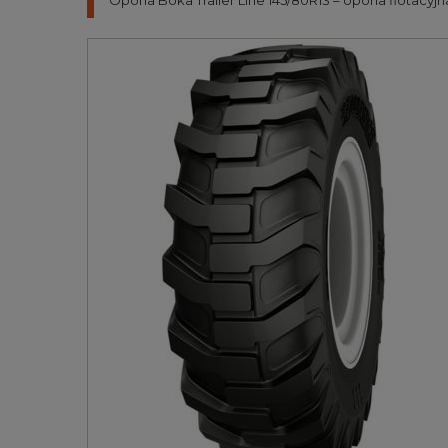
Opona Boka Trailer Line 145/80R13 – opona flotacy