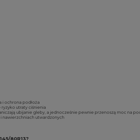
ia i ochrona podłoża
ryzyko utraty ciśnienia
aniczają ubijanie gleby, a jednocześnie pewnie przenoszą moc na po
ku i nawierzchniach utwardzonych
 145/80R13?