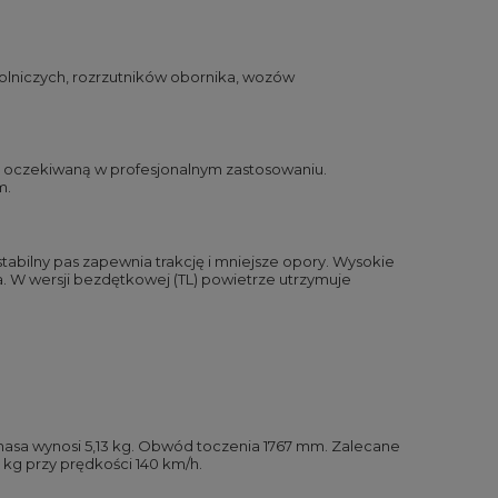
rolniczych, rozrzutników obornika, wozów
ą oczekiwaną w profesjonalnym zastosowaniu.
m.
 stabilny pas zapewnia trakcję i mniejsze opory. Wysokie
 W wersji bezdętkowej (TL) powietrze utrzymuje
masa wynosi 5,13 kg. Obwód toczenia 1767 mm. Zalecane
kg przy prędkości 140 km/h.