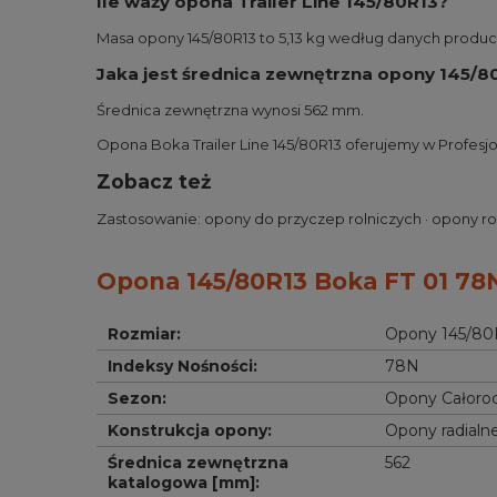
Ile waży opona Trailer Line 145/80R13?
Masa opony 145/80R13 to 5,13 kg według danych produc
Jaka jest średnica zewnętrzna opony 145/8
Średnica zewnętrzna wynosi 562 mm.
Opona Boka Trailer Line 145/80R13 oferujemy w Profes
Zobacz też
Zastosowanie:
opony do przyczep rolniczych
·
opony ro
Opona 145/80R13 Boka FT 01 78N
Rozmiar
:
Opony 145/80
Indeksy Nośności
:
78N
Sezon
:
Opony Całoro
Konstrukcja opony
:
Opony radialn
Średnica zewnętrzna 
562
katalogowa [mm]
: