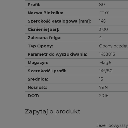
Profil
:
80
Nazwa Bieżnika
:
FT 01
Szerokość Katalogowa [mm]
:
145
Ciśnienie[bar]
:
3,00
Zalecana felga
:
4
Typ Opony
:
Opony bezdę
Parametr do wyszukiwania
:
1458013
Magazyn
:
Mag.5
Szerokość i profil
:
145/80
Średnica
:
13
Nośność
:
78N
DOT
:
2016
Zapytaj o produkt
Jeżeli powyższy