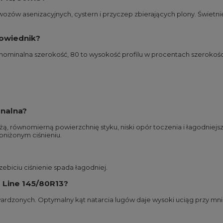
zów asenizacyjnych, cystern i przyczep zbierających plony. Świetnie r
powiednik?
ominalna szerokość, 80 to wysokość profilu w procentach szerokości
onalna?
żą, równomierną powierzchnię styku, niski opór toczenia i łagodniejs
niżonym ciśnieniu.
biciu ciśnienie spada łagodniej.
r Line 145/80R13?
 utwardzonych. Optymalny kąt natarcia lugów daje wysoki uciąg przy mni