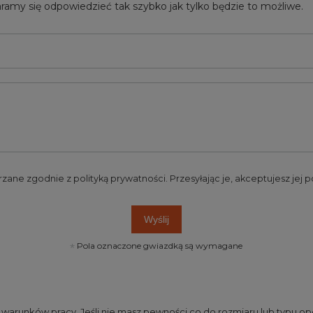
ramy się odpowiedzieć tak szybko jak tylko będzie to możliwe.
rzane zgodnie z
polityką prywatności
. Przesyłając je, akceptujesz jej
Wyślij
Pola oznaczone gwiazdką są wymagane
runków pracy. Jeśli nie masz pewności co do rozmiaru lub typu opo