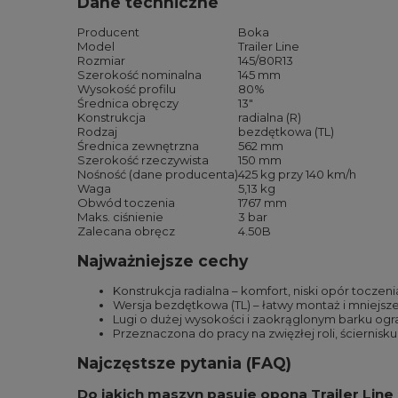
Dane techniczne
Producent
Boka
Model
Trailer Line
Rozmiar
145/80R13
Szerokość nominalna
145 mm
Wysokość profilu
80%
Średnica obręczy
13″
Konstrukcja
radialna (R)
Rodzaj
bezdętkowa (TL)
Średnica zewnętrzna
562 mm
Szerokość rzeczywista
150 mm
Nośność (dane producenta)
425 kg przy 140 km/h
Waga
5,13 kg
Obwód toczenia
1767 mm
Maks. ciśnienie
3 bar
Zalecana obręcz
4.50B
Najważniejsze cechy
Konstrukcja radialna – komfort, niski opór toczen
Wersja bezdętkowa (TL) – łatwy montaż i mniejsze 
Lugi o dużej wysokości i zaokrąglonym barku ogr
Przeznaczona do pracy na zwięzłej roli, ściernis
Najczęstsze pytania (FAQ)
Do jakich maszyn pasuje opona Trailer Line