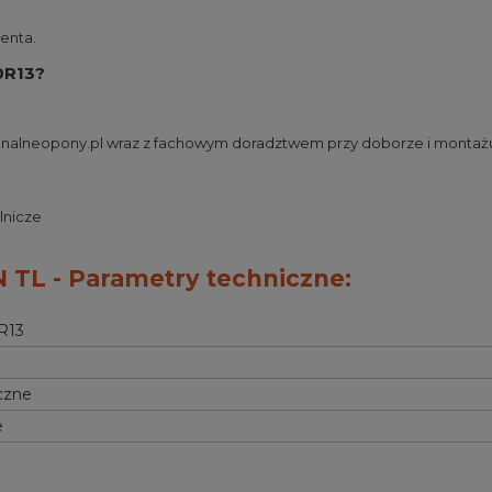
enta.
0R13?
jonalneopony.pl wraz z fachowym doradztwem przy doborze i montaż
lnicze
 TL - Parametry techniczne:
R13
czne
e