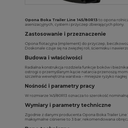
Opona Boka Trailer Line 145/80R13
to opona rolnic
asenizacyjnych, cystern i przyczep zbierających plony.
Zastosowanie i przeznaczenie
Opona flotacyjna (implement) do przyczep, beczkowozó
Doskonale czuje się na zwięzłej roli, ściernisku i nawi
Budowa i właściwości
Radialna konstrukcja rozdziela funkcje boków i bieżnika:
ostrogi o przemyślanym kącie natarcia przenoszą mome
szczelna wewnętrzna warstwa – mniejsze ryzyko nagłej a
Nośność i parametry pracy
W rozmiarze 145/80R13 oznacza to szerokość nominalną 
Wymiary i parametry techniczne
Zgodnie z danymi producenta Opona Boka Trailer Line 
maksymalne ciśnienie to 3 bar; rekomendowana obręcz 