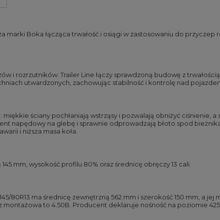
za marki Boka łącząca trwałość i osiągi w zastosowaniu do przyczep 
w i rozrzutników. Trailer Line łączy sprawdzoną budowę z trwałości
erzchniach utwardzonych, zachowując stabilność i kontrolę nad pojazde
 miękkie ściany pochłaniają wstrząsy i pozwalają obniżyć ciśnienie, a
nt napędowy na glebę i sprawnie odprowadzają błoto spod bieżnika.
warii i niższa masa koła.
145 mm, wysokość profilu 80% oraz średnicę obręczy 13 cali.
145/80R13 ma średnicę zewnętrzną 562 mm i szerokość 150 mm, a jej 
montażowa to 4.50B. Producent deklaruje nośność na poziomie 425 