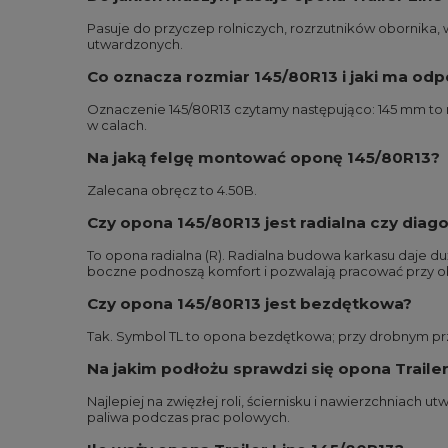
Pasuje do przyczep rolniczych, rozrzutników obornika, wo
utwardzonych.
Co oznacza rozmiar 145/80R13 i jaki ma od
Oznaczenie 145/80R13 czytamy następująco: 145 mm to n
w calach.
Na jaką felgę montować oponę 145/80R13?
Zalecana obręcz to 4.50B.
Czy opona 145/80R13 jest radialna czy diag
To opona radialna (R). Radialna budowa karkasu daje du
boczne podnoszą komfort i pozwalają pracować przy ob
Czy opona 145/80R13 jest bezdętkowa?
Tak. Symbol TL to opona bezdętkowa; przy drobnym prze
Na jakim podłożu sprawdzi się opona Traile
Najlepiej na zwięzłej roli, ściernisku i nawierzchniach
paliwa podczas prac polowych.