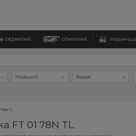
CIĘŻAROWE
DŹWIGOWE
PRZEMYSŁ
Producent
Bieżnik
 78N TL
a FT 01 78N TL