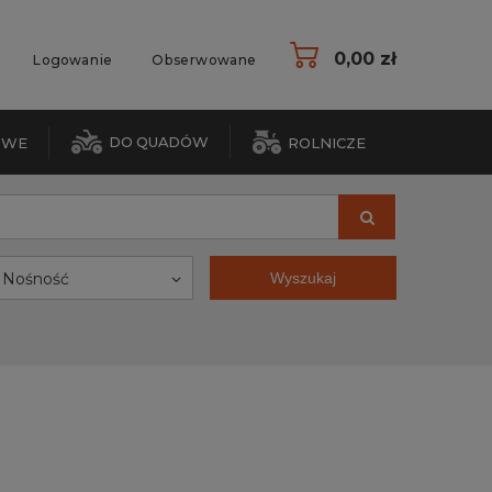
0,00 zł
Logowanie
Obserwowane
DO QUADÓW
OWE
ROLNICZE
Nośność
Wyszukaj