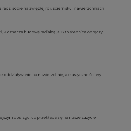
adzi sobie na zwięzłej roli, ściernisku i nawierzchniach
, R oznacza budowę radialną, a 13 to średnica obręczy
ze oddziaływanie na nawierzchnię, a elastyczne ściany
ejszym poślizgu, co przekłada się na niższe zużycie