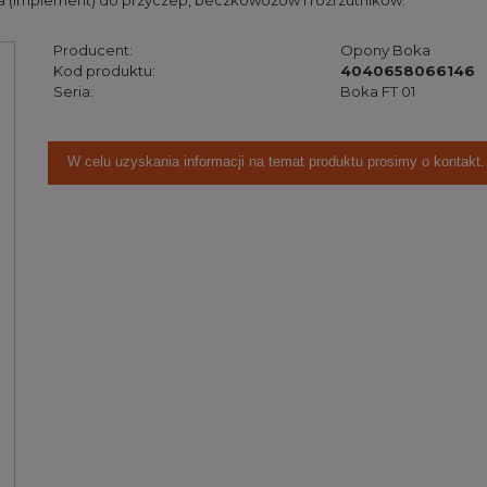
jna (implement) do przyczep, beczkowozów i rozrzutników.
Producent:
Opony Boka
Kod produktu:
4040658066146
Seria:
Boka FT 01
W celu uzyskania informacji na temat produktu prosimy o kontakt.