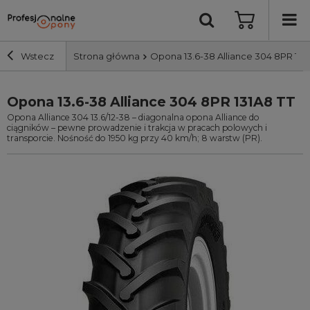
Wstecz
Strona główna
Opona 13.6-38 Alliance 304 8PR 131
Opona 13.6-38 Alliance 304 8PR 131A8 TT
Szerokość i profil
Opona Alliance 304 13.6/12-38 – diagonalna opona Alliance do
ciągników – pewne prowadzenie i trakcja w pracach polowych i
Średnica
transporcie. Nośność do 1950 kg przy 40 km/h; 8 warstw (PR).
Producent
Bieżnik
Nośność
Wyszukaj