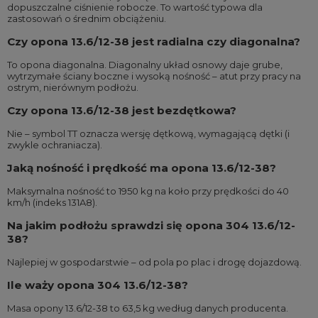
dopuszczalne ciśnienie robocze. To wartość typowa dla
zastosowań o średnim obciążeniu.
Czy opona 13.6/12-38 jest radialna czy diagonalna?
To opona diagonalna. Diagonalny układ osnowy daje grube,
wytrzymałe ściany boczne i wysoką nośność – atut przy pracy na
ostrym, nierównym podłożu.
Czy opona 13.6/12-38 jest bezdętkowa?
Nie – symbol TT oznacza wersję dętkową, wymagającą dętki (i
zwykle ochraniacza).
Jaką nośność i prędkość ma opona 13.6/12-38?
Maksymalna nośność to 1950 kg na koło przy prędkości do 40
km/h (indeks 131A8).
Na jakim podłożu sprawdzi się opona 304 13.6/12-
38?
Najlepiej w gospodarstwie – od pola po plac i drogę dojazdową.
Ile waży opona 304 13.6/12-38?
Masa opony 13.6/12-38 to 63,5 kg według danych producenta.