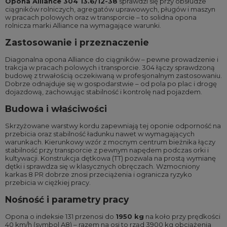
Opona Alliance 304 13.6/12-38
sprawdzi się przy obsłudze
ciągników rolniczych, agregatów uprawowych, pługów i maszyn
w pracach polowych oraz w transporcie – to solidna opona
rolnicza marki Alliance na wymagające warunki.
Zastosowanie i przeznaczenie
Diagonalna opona Alliance do ciągników – pewne prowadzenie i
trakcja w pracach polowych i transporcie. 304 łączy sprawdzoną
budowę z trwałością oczekiwaną w profesjonalnym zastosowaniu.
Dobrze odnajduje się w gospodarstwie – od pola po plac i drogę
dojazdową, zachowując stabilność i kontrolę nad pojazdem.
Budowa i właściwości
Skrzyżowane warstwy kordu zapewniają tej oponie odporność na
przebicia oraz stabilność ładunku nawet w wymagających
warunkach. Kierunkowy wzór z mocnym centrum bieżnika łączy
stabilność przy transporcie z pewnym napędem podczas orki i
kultywacji. Konstrukcja dętkowa (TT) pozwala na prostą wymianę
dętki i sprawdza się w klasycznych obręczach. Wzmocniony
karkas 8 PR dobrze znosi przeciążenia i ogranicza ryzyko
przebicia w ciężkiej pracy.
Nośność i parametry pracy
Opona o indeksie 131 przenosi do
1950 kg
na koło przy prędkości
40 km/h (symbol A8) – razem na osi to rząd 3900 kg obciążenia