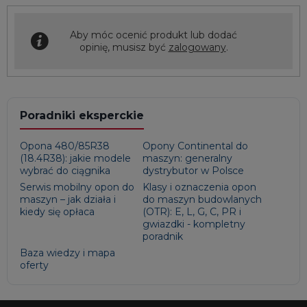
Aby móc ocenić produkt lub dodać
opinię, musisz być
zalogowany
.
Poradniki eksperckie
Opona 480/85R38
Opony Continental do
(18.4R38): jakie modele
maszyn: generalny
wybrać do ciągnika
dystrybutor w Polsce
Serwis mobilny opon do
Klasy i oznaczenia opon
maszyn – jak działa i
do maszyn budowlanych
kiedy się opłaca
(OTR): E, L, G, C, PR i
gwiazdki - kompletny
poradnik
Baza wiedzy i mapa
oferty