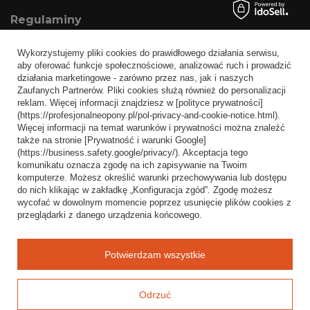
Regulaminy
Informacje o sklepie
Wykorzystujemy pliki cookies do prawidłowego działania serwisu,
Wysyłka
aby oferować funkcje społecznościowe, analizować ruch i prowadzić
działania marketingowe - zarówno przez nas, jak i naszych
Sposoby płatności i prowizje
Zaufanych Partnerów. Pliki cookies służą również do personalizacji
Regulamin
reklam. Więcej informacji znajdziesz w [polityce prywatności]
(https://profesjonalneopony.pl/pol-privacy-and-cookie-notice.html).
Polityka prywatności
Więcej informacji na temat warunków i prywatności można znaleźć
także na stronie [Prywatność i warunki Google]
Odstąpienie od umowy
(https://business.safety.google/privacy/). Akceptacja tego
komunikatu oznacza zgodę na ich zapisywanie na Twoim
Popularne kategorie
komputerze. Możesz określić warunki przechowywania lub dostępu
do nich klikając w zakładkę „Konfiguracja zgód”. Zgodę możesz
Opony bezdętkowe
wycofać w dowolnym momencie poprzez usunięcie plików cookies z
Opony dętkowe
przeglądarki z danego urządzenia końcowego.
Blog
Potwierdzam wszystkie
Odrzuć