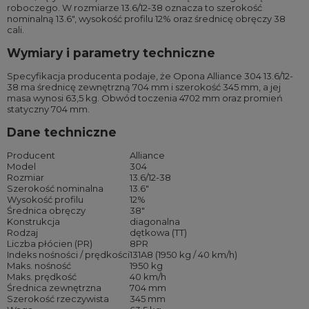
roboczego. W rozmiarze 13.6/12-38 oznacza to szerokość
nominalną 13.6″, wysokość profilu 12% oraz średnicę obręczy 38
cali.
Wymiary i parametry techniczne
Specyfikacja producenta podaje, że Opona Alliance 304 13.6/12-
38 ma średnicę zewnętrzną 704 mm i szerokość 345 mm, a jej
masa wynosi 63,5 kg. Obwód toczenia 4702 mm oraz promień
statyczny 704 mm.
Dane techniczne
Producent
Alliance
Model
304
Rozmiar
13.6/12-38
Szerokość nominalna
13.6″
Wysokość profilu
12%
Średnica obręczy
38″
Konstrukcja
diagonalna
Rodzaj
dętkowa (TT)
Liczba płócien (PR)
8PR
Indeks nośności / prędkości
131A8 (1950 kg / 40 km/h)
Maks. nośność
1950 kg
Maks. prędkość
40 km/h
Średnica zewnętrzna
704 mm
Szerokość rzeczywista
345 mm