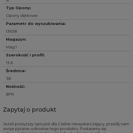
Typ Opony
:
Opony dętkowe
Parametr do wyszukiwania
:
13638
Magazyn
:
Mag.1
Szerokość i profil
:
13.6
Średnica
:
38
Nośność
:
8PR
Zapytaj o produkt
Jeżeli powyższy opis jest dla Ciebie niewystarczający, prześlij nam
swoje pytanie odnośnie tego produktu. Postaramy się