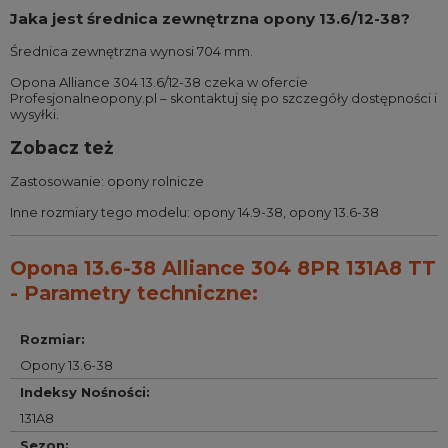
Jaka jest średnica zewnętrzna opony 13.6/12-38?
Średnica zewnętrzna wynosi 704 mm.
Opona Alliance 304 13.6/12-38 czeka w ofercie
Profesjonalneopony.pl – skontaktuj się po szczegóły dostępności i
wysyłki.
Zobacz też
Zastosowanie:
opony rolnicze
Inne rozmiary tego modelu:
opony 14.9-38
,
opony 13.6-38
Opona 13.6-38 Alliance 304 8PR 131A8 TT
- Parametry techniczne:
Rozmiar
:
Opony 13.6-38
Indeksy Nośności
:
131A8
Sezon
: