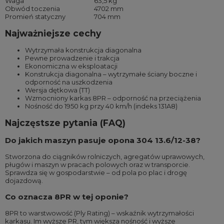
Waga
63,5 kg
Obwód toczenia
4702 mm
Promień statyczny
704 mm
Najważniejsze cechy
Wytrzymała konstrukcja diagonalna
Pewne prowadzenie i trakcja
Ekonomiczna w eksploatacji
Konstrukcja diagonalna – wytrzymałe ściany boczne i
odporność na uszkodzenia
Wersja dętkowa (TT)
Wzmocniony karkas 8PR – odporność na przeciążenia
Nośność do 1950 kg przy 40 km/h (indeks 131A8)
Najczęstsze pytania (FAQ)
Do jakich maszyn pasuje opona 304 13.6/12-38?
Stworzona do ciągników rolniczych, agregatów uprawowych,
pługów i maszyn w pracach polowych oraz w transporcie.
Sprawdza się w gospodarstwie – od pola po plac i drogę
dojazdową.
Co oznacza 8PR w tej oponie?
8PR to warstwowość (Ply Rating) – wskaźnik wytrzymałości
karkasu. Im wyższe PR, tym większa nośność i wyższe