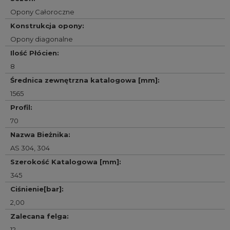
Opony Całoroczne
Konstrukcja opony
:
Opony diagonalne
Ilość Płócien
:
8
Średnica zewnętrzna katalogowa [mm]
:
1565
Profil
:
70
Nazwa Bieżnika
:
AS 304
,
304
Szerokość Katalogowa [mm]
:
345
Ciśnienie[bar]
:
2,00
Zalecana felga
:
12