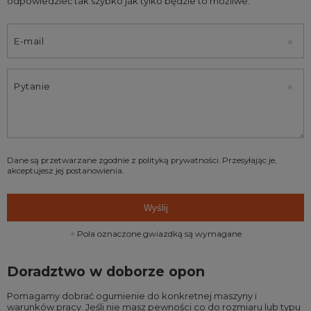
odpowiedzieć tak szybko jak tylko będzie to możliwe.
E-mail
Pytanie
Dane są przetwarzane zgodnie z
polityką prywatności
. Przesyłając je,
akceptujesz jej postanowienia.
Wyślij
Pola oznaczone gwiazdką są wymagane
Doradztwo w doborze opon
Pomagamy dobrać ogumienie do konkretnej maszyny i
warunków pracy. Jeśli nie masz pewności co do rozmiaru lub typu