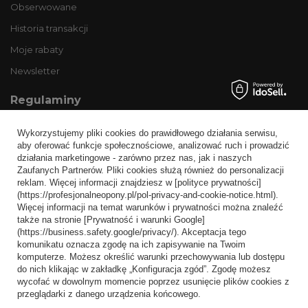
Obserwowane
Historia transakcji
Moje rabaty
Newsletter
Regulaminy
Informacje o sklepie
Wykorzystujemy pliki cookies do prawidłowego działania serwisu,
Wysyłka
aby oferować funkcje społecznościowe, analizować ruch i prowadzić
działania marketingowe - zarówno przez nas, jak i naszych
Sposoby płatności i prowizje
Zaufanych Partnerów. Pliki cookies służą również do personalizacji
Regulamin
reklam. Więcej informacji znajdziesz w [polityce prywatności]
(https://profesjonalneopony.pl/pol-privacy-and-cookie-notice.html).
Polityka prywatności
Więcej informacji na temat warunków i prywatności można znaleźć
także na stronie [Prywatność i warunki Google]
Odstąpienie od umowy
(https://business.safety.google/privacy/). Akceptacja tego
komunikatu oznacza zgodę na ich zapisywanie na Twoim
Popularne kategorie
komputerze. Możesz określić warunki przechowywania lub dostępu
do nich klikając w zakładkę „Konfiguracja zgód”. Zgodę możesz
Opony bezdętkowe
wycofać w dowolnym momencie poprzez usunięcie plików cookies z
Opony dętkowe
przeglądarki z danego urządzenia końcowego.