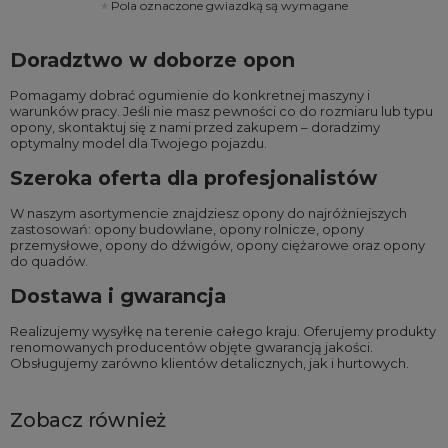
Pola oznaczone gwiazdką są wymagane
Doradztwo w doborze opon
Pomagamy dobrać ogumienie do konkretnej maszyny i
warunków pracy. Jeśli nie masz pewności co do rozmiaru lub typu
opony, skontaktuj się z nami przed zakupem – doradzimy
optymalny model dla Twojego pojazdu.
Szeroka oferta dla profesjonalistów
W naszym asortymencie znajdziesz opony do najróżniejszych
zastosowań:
opony budowlane
,
opony rolnicze
,
opony
przemysłowe
,
opony do dźwigów
,
opony ciężarowe
oraz
opony
do quadów
.
Dostawa i gwarancja
Realizujemy wysyłkę na terenie całego kraju. Oferujemy produkty
renomowanych producentów objęte gwarancją jakości.
Obsługujemy zarówno klientów detalicznych, jak i hurtowych.
Zobacz również