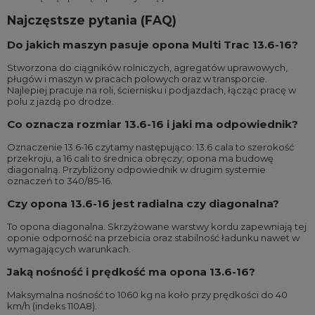
Najczęstsze pytania (FAQ)
Do jakich maszyn pasuje opona Multi Trac 13.6-16?
Stworzona do ciągników rolniczych, agregatów uprawowych,
pługów i maszyn w pracach polowych oraz w transporcie.
Najlepiej pracuje na roli, ściernisku i podjazdach, łącząc pracę w
polu z jazdą po drodze.
Co oznacza rozmiar 13.6-16 i jaki ma odpowiednik?
Oznaczenie 13.6-16 czytamy następująco: 13.6 cala to szerokość
przekroju, a 16 cali to średnica obręczy; opona ma budowę
diagonalną. Przybliżony odpowiednik w drugim systemie
oznaczeń to 340/85-16.
Czy opona 13.6-16 jest radialna czy diagonalna?
To opona diagonalna. Skrzyżowane warstwy kordu zapewniają tej
oponie odporność na przebicia oraz stabilność ładunku nawet w
wymagających warunkach.
Jaką nośność i prędkość ma opona 13.6-16?
Maksymalna nośność to 1060 kg na koło przy prędkości do 40
km/h (indeks 110A8).