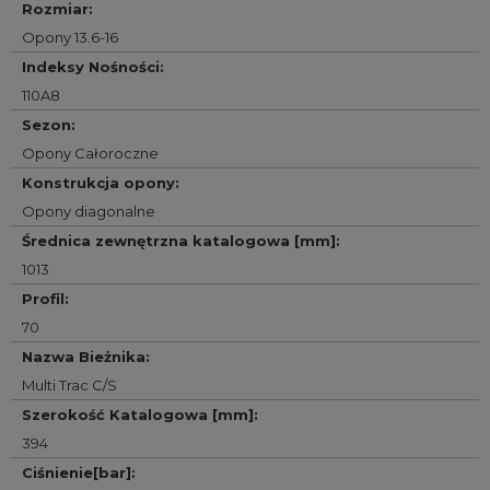
Rozmiar
:
Opony 13.6-16
Indeksy Nośności
:
110A8
Sezon
:
Opony Całoroczne
Konstrukcja opony
:
Opony diagonalne
Średnica zewnętrzna katalogowa [mm]
:
1013
Profil
:
70
Nazwa Bieżnika
:
Multi Trac C/S
Szerokość Katalogowa [mm]
:
394
Ciśnienie[bar]
: