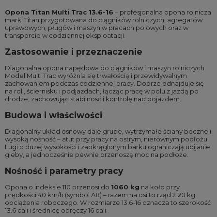
Opona Titan Multi Trac 13.6-16
– profesjonalna opona rolnicza
marki Titan przygotowana do ciągników rolniczych, agregatów
uprawowych, pługów i maszyn w pracach polowych oraz w
transporcie w codziennej eksploatacji.
Zastosowanie i przeznaczenie
Diagonalna opona napędowa do ciągników i maszyn rolniczych.
Model Multi Trac wyróżnia się trwałością i przewidywalnym
zachowaniem podczas codziennej pracy. Dobrze odnajduje się
na roli, ściernisku i podjazdach, łącząc pracę w polu z jazdą po
drodze, zachowując stabilność i kontrolę nad pojazdem.
Budowa i właściwości
Diagonalny układ osnowy daje grube, wytrzymałe ściany boczne i
wysoką nośność – atut przy pracy na ostrym, nierównym podłożu.
Lugi o dużej wysokości i zaokrąglonym barku ograniczają ubijanie
gleby, a jednocześnie pewnie przenoszą moc na podłoże.
Nośność i parametry pracy
Opona o indeksie 110 przenosi do
1060 kg
na koło przy
prędkości 40 km/h (symbol A8) – razem na osi to rząd 2120 kg
obciążenia roboczego. W rozmiarze 13.6-16 oznacza to szerokość
13.6 cali i średnicę obręczy 16 cali.