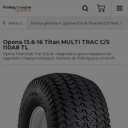
Wstecz
Strona główna
Opona 13.6-16 Titan MULTI TRAC C/S 
Opona 13.6-16 Titan MULTI TRAC C/S
Szerokość i profil
110A8 TL
Opona Titan Multi Trac 13.6-16 – diagonalna opona napędowa do
Średnica
ciągników i maszyn rolniczych. Nośność do 1060 kg przy 40 km/h.
Producent
Bieżnik
Nośność
Wyszukaj