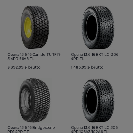
Opona 13.6-16 Carlisle TURF R-
Opona 13.6-16 BKT LG-306
3 4PR 96A8 TL
4PR TL
3 392,99 zł brutto
1 486,99 zł brutto
Opona 13.6-16 Bridgestone
Opona 13.6-16 BKT LG 306
PD1 4PR TT
4PR 106A3/102A6 TL