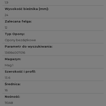
1,9
Wysokość bieżnika [mm]
:
24
Zalecana felga
:
12
Typ Opony
:
Opony bezdętkowe
Parametr do wyszukiwania
:
136164007016
Magazyn
:
Mag.1
Szerokość i profil
:
13.6
Średnica
:
16
Nośność
:
110A8