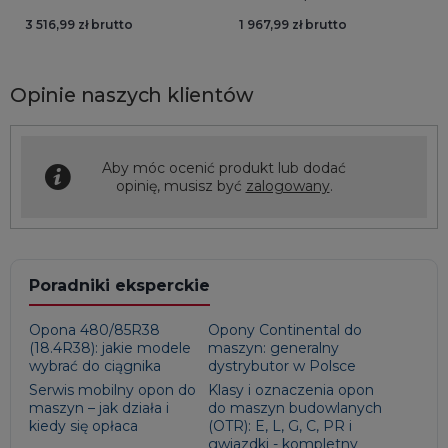
3 516,99 zł brutto
1 967,99 zł brutto
Opinie naszych klientów
Aby móc ocenić produkt lub dodać
opinię, musisz być
zalogowany
.
Poradniki eksperckie
Opona 480/85R38
Opony Continental do
(18.4R38): jakie modele
maszyn: generalny
wybrać do ciągnika
dystrybutor w Polsce
Serwis mobilny opon do
Klasy i oznaczenia opon
maszyn – jak działa i
do maszyn budowlanych
kiedy się opłaca
(OTR): E, L, G, C, PR i
gwiazdki - kompletny