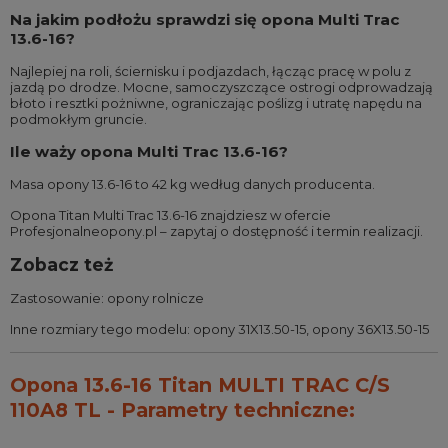
Na jakim podłożu sprawdzi się opona Multi Trac
13.6-16?
Najlepiej na roli, ściernisku i podjazdach, łącząc pracę w polu z
jazdą po drodze. Mocne, samoczyszczące ostrogi odprowadzają
błoto i resztki pożniwne, ograniczając poślizg i utratę napędu na
podmokłym gruncie.
Ile waży opona Multi Trac 13.6-16?
Masa opony 13.6-16 to 42 kg według danych producenta.
Opona Titan Multi Trac 13.6-16 znajdziesz w ofercie
Profesjonalneopony.pl – zapytaj o dostępność i termin realizacji.
Zobacz też
Zastosowanie:
opony rolnicze
Inne rozmiary tego modelu:
opony 31X13.50-15
,
opony 36X13.50-15
Opona 13.6-16 Titan MULTI TRAC C/S
110A8 TL - Parametry techniczne: