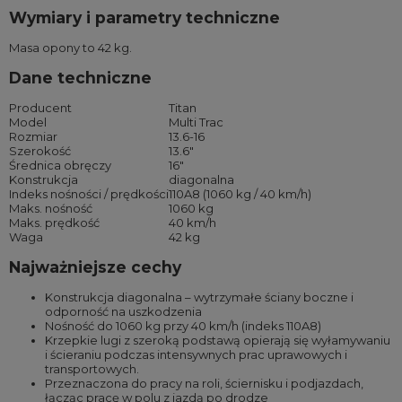
Wymiary i parametry techniczne
Masa opony to 42 kg.
Dane techniczne
Producent
Titan
Model
Multi Trac
Rozmiar
13.6-16
Szerokość
13.6″
Średnica obręczy
16″
Konstrukcja
diagonalna
Indeks nośności / prędkości
110A8 (1060 kg / 40 km/h)
Maks. nośność
1060 kg
Maks. prędkość
40 km/h
Waga
42 kg
Najważniejsze cechy
Konstrukcja diagonalna – wytrzymałe ściany boczne i
odporność na uszkodzenia
Nośność do 1060 kg przy 40 km/h (indeks 110A8)
Krzepkie lugi z szeroką podstawą opierają się wyłamywaniu
i ścieraniu podczas intensywnych prac uprawowych i
transportowych.
Przeznaczona do pracy na roli, ściernisku i podjazdach,
łącząc pracę w polu z jazdą po drodze