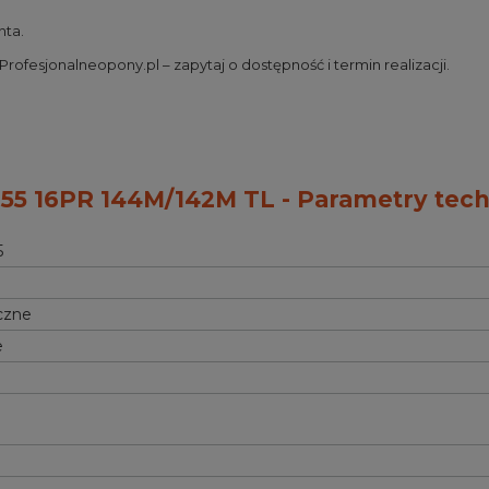
nta.
ofesjonalneopony.pl – zapytaj o dostępność i termin realizacji.
5 16PR 144M/142M TL - Parametry tech
5
czne
e