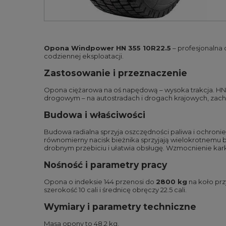
Opona Windpower HN 355 10R22.5
– profesjonalna
codziennej eksploatacji.
Zastosowanie i przeznaczenie
Opona ciężarowa na oś napędową – wysoka trakcja. HN 
drogowym – na autostradach i drogach krajowych, zacho
Budowa i właściwości
Budowa radialna sprzyja oszczędności paliwa i ochronie
równomierny nacisk bieżnika sprzyjają wielokrotnemu 
drobnym przebiciu i ułatwia obsługę. Wzmocnienie kark
Nośność i parametry pracy
Opona o indeksie 144 przenosi do
2800 kg
na koło prz
szerokość 10 cali i średnicę obręczy 22.5 cali.
Wymiary i parametry techniczne
Masa opony to 48,2 kg.