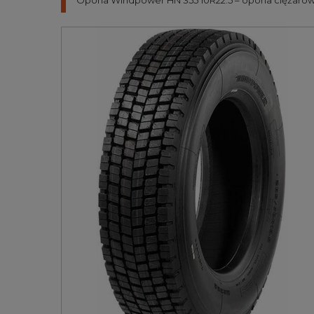
Opona Windpower HN 355 10R22.5 – opona ciężarowa 