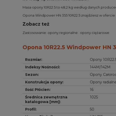
Masa opony 10R22.5 to 48,2 kg według danych produce
Opona Windpower HN 355 10R22.5 znajdziesz w ofercie Pr
Zobacz też
Zastosowanie:
opony regionalne
·
opony ciężarowe
Opona 10R22.5 Windpower HN 35
Rozmiar
:
Opony 10R22.
Indeksy Nośności
:
144M/142M
Sezon
:
Opony Całoro
Konstrukcja opony
:
Opony radialn
Ilość Płócien
:
16
Średnica zewnętrzna 
1025
katalogowa [mm]
:
Profil
:
50