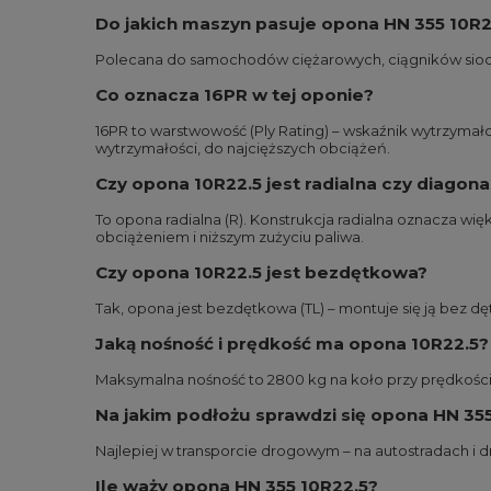
Do jakich maszyn pasuje opona HN 355 10R2
Polecana do samochodów ciężarowych, ciągników siodło
Co oznacza 16PR w tej oponie?
16PR to warstwowość (Ply Rating) – wskaźnik wytrzymało
wytrzymałości, do najcięższych obciążeń.
Czy opona 10R22.5 jest radialna czy diagona
To opona radialna (R). Konstrukcja radialna oznacza w
obciążeniem i niższym zużyciu paliwa.
Czy opona 10R22.5 jest bezdętkowa?
Tak, opona jest bezdętkowa (TL) – montuje się ją bez dę
Jaką nośność i prędkość ma opona 10R22.5?
Maksymalna nośność to 2800 kg na koło przy prędkości 
Na jakim podłożu sprawdzi się opona HN 35
Najlepiej w transporcie drogowym – na autostradach i 
Ile waży opona HN 355 10R22.5?