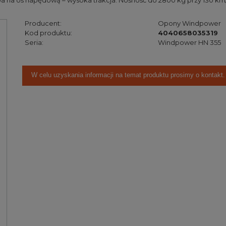
na oś napędową – wysoka trakcja. Nośność do 2800 kg przy 130 km/h
Producent:
Opony Windpower
Kod produktu:
4040658035319
Seria:
Windpower HN 355
W celu uzyskania informacji na temat produktu prosimy o kontakt.