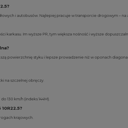
2.5?
wych i autobusów. Najlepiej pracuje w transporcie drogowym – na a
ści karkasu. Im wyższe PR, tym większa nośność i wyższe dopuszczaln
lna?
iększą powierzchnię styku i lepsze prowadzenie niż w oponach diagon
tki na szczelnej obręczy.
do 130 km/h (indeks 144M).
5 10R22.5?
drogach krajowych.