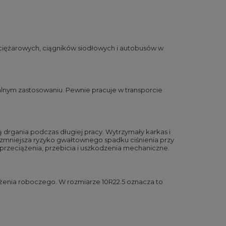
ężarowych, ciągników siodłowych i autobusów w
lnym zastosowaniu. Pewnie pracuje w transporcie
ą drgania podczas długiej pracy. Wytrzymały karkas i
 zmniejsza ryzyko gwałtownego spadku ciśnienia przy
przeciążenia, przebicia i uszkodzenia mechaniczne.
ążenia roboczego. W rozmiarze 10R22.5 oznacza to