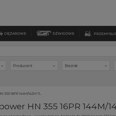
CIĘŻAROWE
DŹWIGOWE
PRZEMYSŁ
Producent
Bieżnik
N 355 16PR 144M/142M TL
power HN 355 16PR 144M/1