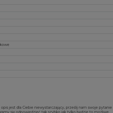
tkowe
 opis jest dla Ciebie niewystarczający, prześlij nam swoje pytani
ramy się odpowiedzieć tak szybko jak tylko będzie to możliwe.