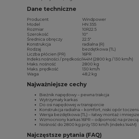
Dane techniczne
Producent
Windpower
Model
HN 355
Rozmiar
10R22.5
Szerokość
10″
Średnica obręczy
22.5″
Konstrukcja
radialna (R)
Rodzaj
bezdętkowa (TL)
Liczba płócien (PR)
16PR
Indeks nośności / prędkości
144M (2800 kg / 130 km/h)
Maks. nośność
2800 kg
Maks. prędkość
130 km/h
Waga
48,2 kg
Najważniejsze cechy
Bieżnik napędowy – pewna trakcja
Wytrzymały karkas
Do osi napędowej w transporcie
Konstrukcja radialna – komfort, niski opór toczen
Wersja bezdętkowa (TL) – łatwy montaż i mniejsze 
Wzmocniony karkas 16PR – odporność na przecią
Nośność do 2800 kg przy 130 km/h (indeks 144M)
Najczęstsze pytania (FAQ)