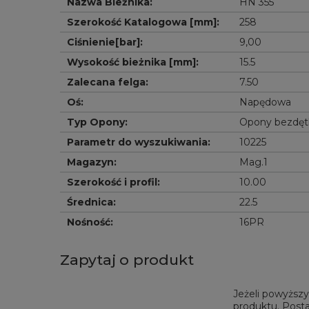
Nazwa Bieżnika
:
HN 355
Szerokość Katalogowa [mm]
:
258
Ciśnienie[bar]
:
9,00
Wysokość bieżnika [mm]
:
15.5
Zalecana felga
:
7.50
Oś
:
Napędowa
Typ Opony
:
Opony bezdę
Parametr do wyszukiwania
:
10225
Magazyn
:
Mag.1
Szerokość i profil
:
10.00
Średnica
:
22.5
Nośność
:
16PR
Zapytaj o produkt
Jeżeli powyższy
produktu. Posta