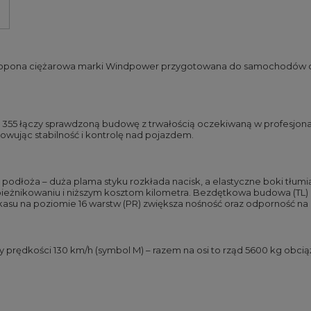
 opona ciężarowa marki Windpower przygotowana do samochodów ci
355 łączy sprawdzoną budowę z trwałością oczekiwaną w profesjona
wując stabilność i kontrolę nad pojazdem.
 podłoża – duża plama styku rozkłada nacisk, a elastyczne boki tłumi
bieżnikowaniu i niższym kosztom kilometra. Bezdętkowa budowa (TL)
asu na poziomie 16 warstw (PR) zwiększa nośność oraz odporność na 
y prędkości 130 km/h (symbol M) – razem na osi to rząd 5600 kg obci