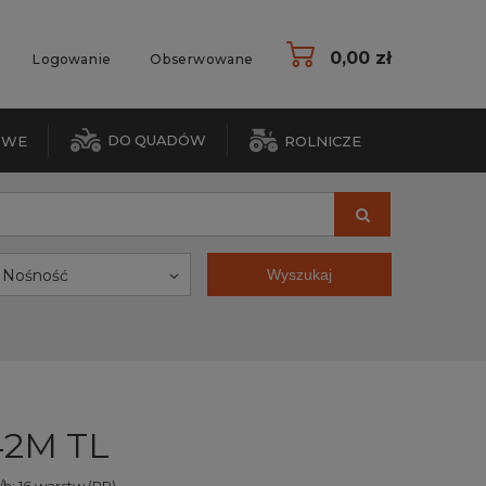
0,00 zł
Logowanie
Obserwowane
DO QUADÓW
OWE
ROLNICZE
Nośność
Wyszukaj
42M TL