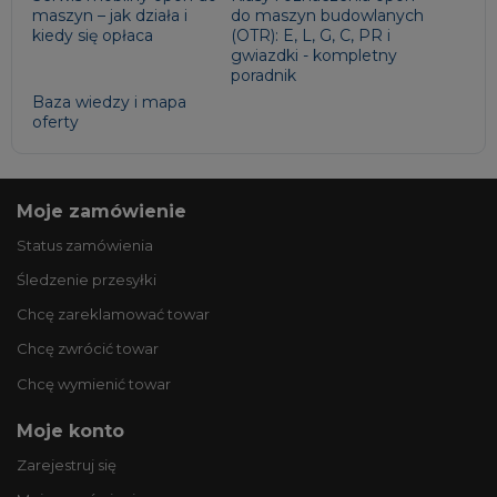
maszyn – jak działa i
do maszyn budowlanych
kiedy się opłaca
(OTR): E, L, G, C, PR i
gwiazdki - kompletny
poradnik
Baza wiedzy i mapa
oferty
Moje zamówienie
Status zamówienia
Śledzenie przesyłki
Chcę zareklamować towar
Chcę zwrócić towar
Chcę wymienić towar
Moje konto
Zarejestruj się