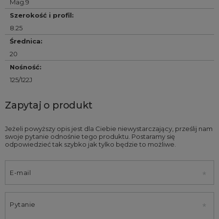
Mag.9
Szerokość i profil
:
8.25
Średnica
:
20
Nośność
:
125/122J
Zapytaj o produkt
Jeżeli powyższy opis jest dla Ciebie niewystarczający, prześlij nam
swoje pytanie odnośnie tego produktu. Postaramy się
odpowiedzieć tak szybko jak tylko będzie to możliwe.
E-mail
Pytanie