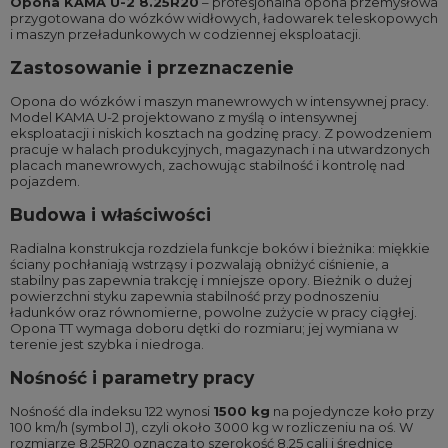
Opona KAMA U-2 8.25R20
– profesjonalna opona przemysłowa
przygotowana do wózków widłowych, ładowarek teleskopowych
i maszyn przeładunkowych w codziennej eksploatacji.
Zastosowanie i przeznaczenie
Opona do wózków i maszyn manewrowych w intensywnej pracy.
Model KAMA U-2 projektowano z myślą o intensywnej
eksploatacji i niskich kosztach na godzinę pracy. Z powodzeniem
pracuje w halach produkcyjnych, magazynach i na utwardzonych
placach manewrowych, zachowując stabilność i kontrolę nad
pojazdem.
Budowa i właściwości
Radialna konstrukcja rozdziela funkcje boków i bieżnika: miękkie
ściany pochłaniają wstrząsy i pozwalają obniżyć ciśnienie, a
stabilny pas zapewnia trakcję i mniejsze opory. Bieżnik o dużej
powierzchni styku zapewnia stabilność przy podnoszeniu
ładunków oraz równomierne, powolne zużycie w pracy ciągłej.
Opona TT wymaga doboru dętki do rozmiaru; jej wymiana w
terenie jest szybka i niedroga.
Nośność i parametry pracy
Nośność dla indeksu 122 wynosi
1500 kg
na pojedyncze koło przy
100 km/h (symbol J), czyli około 3000 kg w rozliczeniu na oś. W
rozmiarze 8.25R20 oznacza to szerokość 8.25 cali i średnicę