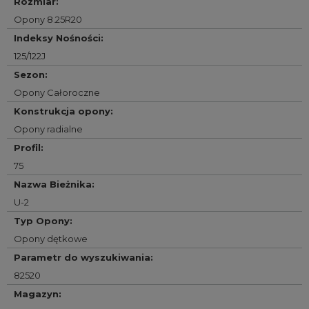
Rozmiar
:
Opony 8.25R20
Indeksy Nośności
:
125/122J
Sezon
:
Opony Całoroczne
Konstrukcja opony
:
Opony radialne
Profil
:
75
Nazwa Bieżnika
:
U-2
Typ Opony
:
Opony dętkowe
Parametr do wyszukiwania
:
82520
Magazyn
: