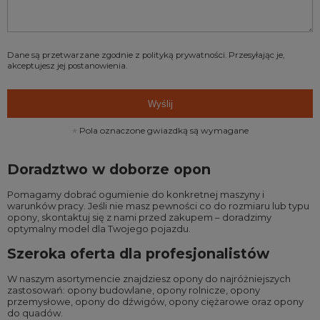
Dane są przetwarzane zgodnie z
polityką prywatności
. Przesyłając je,
akceptujesz jej postanowienia.
Wyślij
Pola oznaczone gwiazdką są wymagane
Doradztwo w doborze opon
Pomagamy dobrać ogumienie do konkretnej maszyny i
warunków pracy. Jeśli nie masz pewności co do rozmiaru lub typu
opony, skontaktuj się z nami przed zakupem – doradzimy
optymalny model dla Twojego pojazdu.
Szeroka oferta dla profesjonalistów
W naszym asortymencie znajdziesz opony do najróżniejszych
zastosowań:
opony budowlane
,
opony rolnicze
,
opony
przemysłowe
,
opony do dźwigów
,
opony ciężarowe
oraz
opony
do quadów
.