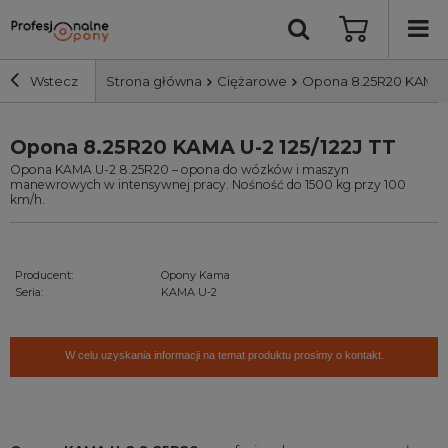
Wstecz
Strona główna
Ciężarowe
Opona 8.25R20 KAMA U-
Opona 8.25R20 KAMA U-2 125/122J TT
Szerokość i profil
Opona KAMA U-2 8.25R20 – opona do wózków i maszyn
manewrowych w intensywnej pracy. Nośność do 1500 kg przy 100
Średnica
km/h.
Producent
Producent:
Opony Kama
Seria:
KAMA U-2
Bieżnik
W celu uzyskania informacji na temat produktu prosimy o kontakt.
Nośność
Wyszukaj