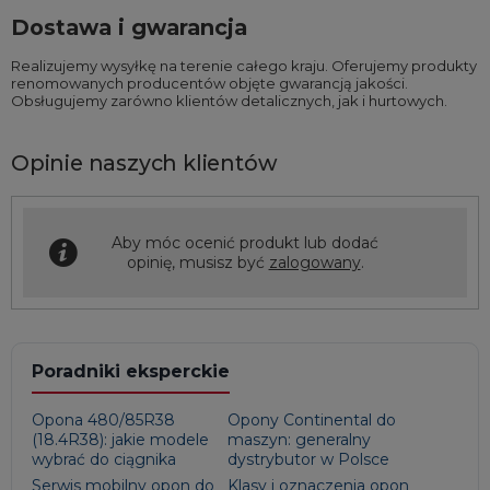
Dostawa i gwarancja
Realizujemy wysyłkę na terenie całego kraju. Oferujemy produkty
renomowanych producentów objęte gwarancją jakości.
Obsługujemy zarówno klientów detalicznych, jak i hurtowych.
Opinie naszych klientów
Aby móc ocenić produkt lub dodać
opinię, musisz być
zalogowany
.
Poradniki eksperckie
Opona 480/85R38
Opony Continental do
(18.4R38): jakie modele
maszyn: generalny
wybrać do ciągnika
dystrybutor w Polsce
Serwis mobilny opon do
Klasy i oznaczenia opon