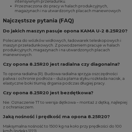
intensywnym przeładunku.
Przeznaczona do pracy w halach produkcyjnych,
magazynach i na utwardzonych placach manewrowych
Najczęstsze pytania (FAQ)
Do jakich maszyn pasuje opona KAMA U-2 8.25R20?
Polecana do wózków widłowych, ładowarek teleskopowych i
maszyn przeładunkowych. Z powodzeniem pracuje w halach
produkcyjnych, magazynach i na utwardzonych placach
manewrowych.
Czy opona 8.25R20 jest radialna czy diagonalna?
To opona radialna (R). Budowa radialna sprzyja oszczędności
paliwa i ochronie podłoża – duża plama styku rozkłada nacisk, a
elastyczne boki tłumią drgania podczas długiej pracy.
Czy opona 8.25R20 jest bezdętkowa?
Nie. Oznaczenie TT to wersja dętkowa – montaż z dętką, najlepiej
z ochraniaczem.
Jaką nośność i prędkość ma opona 8.25R20?
Maksymalna nośność to 1500 kg na koło przy prędkości do 100
km/h (indeks 122J).