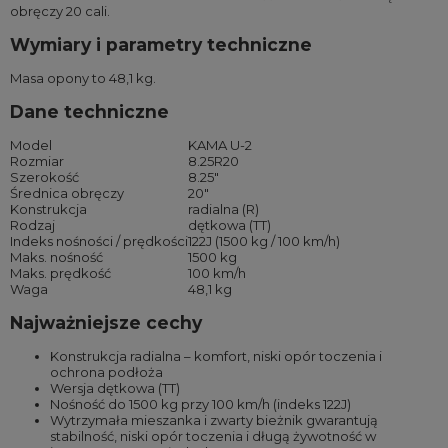
obręczy 20 cali.
Wymiary i parametry techniczne
Masa opony to 48,1 kg.
Dane techniczne
Model
KAMA U-2
Rozmiar
8.25R20
Szerokość
8.25″
Średnica obręczy
20″
Konstrukcja
radialna (R)
Rodzaj
dętkowa (TT)
Indeks nośności / prędkości
122J (1500 kg / 100 km/h)
Maks. nośność
1500 kg
Maks. prędkość
100 km/h
Waga
48,1 kg
Najważniejsze cechy
Konstrukcja radialna – komfort, niski opór toczenia i
ochrona podłoża
Wersja dętkowa (TT)
Nośność do 1500 kg przy 100 km/h (indeks 122J)
Wytrzymała mieszanka i zwarty bieżnik gwarantują
stabilność, niski opór toczenia i długą żywotność w