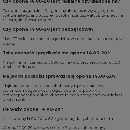
Czy opona 14.00-20 jest radialna czy diagonalna?
To opona diagonalna. Diagonalny układ osnowy daje grube,
wytrzymałe ściany boczne i wysoką nośność – atut przy pracy na
ostrym, nierównym podłożu.
Czy opona 14.00-20 jest bezdętkowa?
Nie – TT wskazuje konstrukcję dętkową przeznaczoną do pracy z
dętką.
Jaką nośność i prędkość ma opona 14.00-20?
Maksymalna nośność to 3000 kg na koło przy prędkości do 90
km/h (indeks 146G).
Na jakim podłożu sprawdzi się opona 14.00-20?
Najlepiej w transporcie dalekobieżnym przy zmiennych
warunkach pogodowych. Gęsta sieć lamel poprawia
przyczepność na mokrej drodze i skraca drogę hamowania bez
utraty trwałości.
Ile waży opona 14.00-20?
Masa opony 14.00-20 to 80 kg według danych producenta.
Opona 14.00-20 czeka w ofercie Profesjonalneopony.pl –