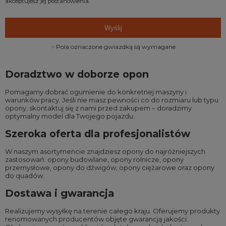
akceptujesz jej postanowienia.
Wyślij
Pola oznaczone gwiazdką są wymagane
Doradztwo w doborze opon
Pomagamy dobrać ogumienie do konkretnej maszyny i
warunków pracy. Jeśli nie masz pewności co do rozmiaru lub typu
opony, skontaktuj się z nami przed zakupem – doradzimy
optymalny model dla Twojego pojazdu.
Szeroka oferta dla profesjonalistów
W naszym asortymencie znajdziesz opony do najróżniejszych
zastosowań:
opony budowlane
,
opony rolnicze
,
opony
przemysłowe
,
opony do dźwigów
,
opony ciężarowe
oraz
opony
do quadów
.
Dostawa i gwarancja
Realizujemy wysyłkę na terenie całego kraju. Oferujemy produkty
renomowanych producentów objęte gwarancją jakości.