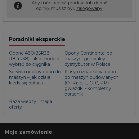
Aby móc ocenić produkt lub dodać
opinię, musisz być
zalogowany
.
Poradniki eksperckie
Opona 480/85R38
Opony Continental do
(18.4R38): jakie modele
maszyn: generalny
wybrać do ciągnika
dystrybutor w Polsce
Serwis mobilny opon do
Klasy i oznaczenia opon
maszyn – jak działa i
do maszyn budowlanych
kiedy się opłaca
(OTR): E, L, G, C, PR i
gwiazdki - kompletny
poradnik
Baza wiedzy i mapa
oferty
Moje zamówienie