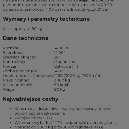
osi daje to nośność rzędu 6000 kg, pozwalając bezpiecznie
przenosić duże obciążenia robocze. W rozmiarze 14.00-20
oznacza to szerokość 14.00 cali i średnicę obręczy 20 cali.
Wymiary i parametry techniczne
Masa opony to 80 kg.
Dane techniczne
Rozmiar
14.00-20
Szerokość
14.00″
Średnica obręczy
20″
Konstrukcja
diagonalna
Rodzaj
dętkowa (TT)
Liczba płócien (PR)
14PR
Indeks nośności / prędkości
146G (3000 kg / 90 km/h)
Maks. nośność
3000 kg
Maks. prędkość
90 km/h
Waga
80 kg
Najważniejsze cechy
Konstrukcja diagonalna – wytrzymałe ściany boczne i
odporność na uszkodzenia
Wersja dętkowa (TT)
Wzmocniony karkas 14PR – odporność na przeciążenia
Nośność do 3000 kg przy 90 km/h (indeks 146G)