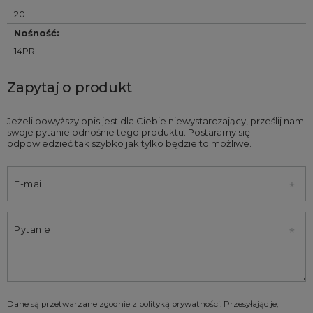
20
Nośność
:
14PR
Zapytaj o produkt
Jeżeli powyższy opis jest dla Ciebie niewystarczający, prześlij nam
swoje pytanie odnośnie tego produktu. Postaramy się
odpowiedzieć tak szybko jak tylko będzie to możliwe.
E-mail
Pytanie
Dane są przetwarzane zgodnie z
polityką prywatności
. Przesyłając je,