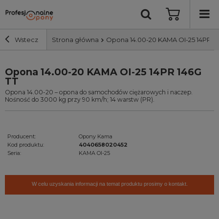
Wstecz
Strona główna
Opona 14.00-20 KAMA OI-25 14PR 14
Opona 14.00-20 KAMA OI-25 14PR 146G
Szerokość i profil
TT
Opona 14.00-20 – opona do samochodów ciężarowych i naczep.
Średnica
Nośność do 3000 kg przy 90 km/h; 14 warstw (PR).
Producent
Producent:
Opony Kama
Kod produktu:
4040658020452
Bieżnik
Seria:
KAMA OI-25
Nośność
W celu uzyskania informacji na temat produktu prosimy o kontakt.
Wyszukaj