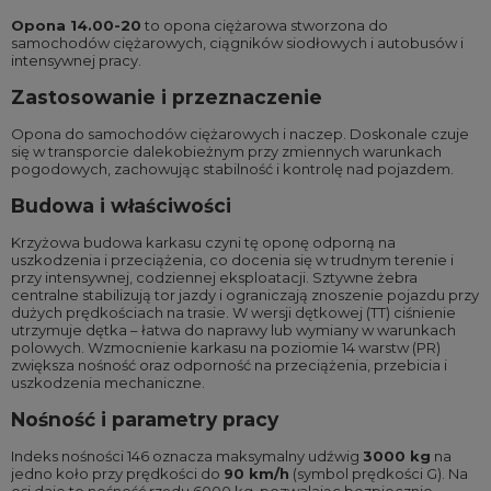
Opona 14.00-20
to opona ciężarowa stworzona do
samochodów ciężarowych, ciągników siodłowych i autobusów i
intensywnej pracy.
Zastosowanie i przeznaczenie
Opona do samochodów ciężarowych i naczep. Doskonale czuje
się w transporcie dalekobieżnym przy zmiennych warunkach
pogodowych, zachowując stabilność i kontrolę nad pojazdem.
Budowa i właściwości
Krzyżowa budowa karkasu czyni tę oponę odporną na
uszkodzenia i przeciążenia, co docenia się w trudnym terenie i
przy intensywnej, codziennej eksploatacji. Sztywne żebra
centralne stabilizują tor jazdy i ograniczają znoszenie pojazdu przy
dużych prędkościach na trasie. W wersji dętkowej (TT) ciśnienie
utrzymuje dętka – łatwa do naprawy lub wymiany w warunkach
polowych. Wzmocnienie karkasu na poziomie 14 warstw (PR)
zwiększa nośność oraz odporność na przeciążenia, przebicia i
uszkodzenia mechaniczne.
Nośność i parametry pracy
Indeks nośności 146 oznacza maksymalny udźwig
3000 kg
na
jedno koło przy prędkości do
90 km/h
(symbol prędkości G). Na