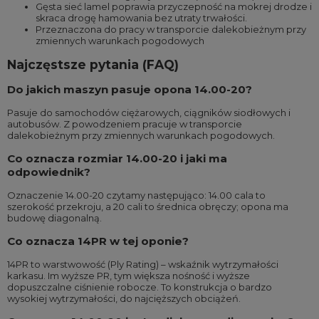
Gęsta sieć lamel poprawia przyczepność na mokrej drodze i
skraca drogę hamowania bez utraty trwałości.
Przeznaczona do pracy w transporcie dalekobieżnym przy
zmiennych warunkach pogodowych
Najczęstsze pytania (FAQ)
Do jakich maszyn pasuje opona 14.00-20?
Pasuje do samochodów ciężarowych, ciągników siodłowych i
autobusów. Z powodzeniem pracuje w transporcie
dalekobieżnym przy zmiennych warunkach pogodowych.
Co oznacza rozmiar 14.00-20 i jaki ma
odpowiednik?
Oznaczenie 14.00-20 czytamy następująco: 14.00 cala to
szerokość przekroju, a 20 cali to średnica obręczy; opona ma
budowę diagonalną.
Co oznacza 14PR w tej oponie?
14PR to warstwowość (Ply Rating) – wskaźnik wytrzymałości
karkasu. Im wyższe PR, tym większa nośność i wyższe
dopuszczalne ciśnienie robocze. To konstrukcja o bardzo
wysokiej wytrzymałości, do najcięższych obciążeń.