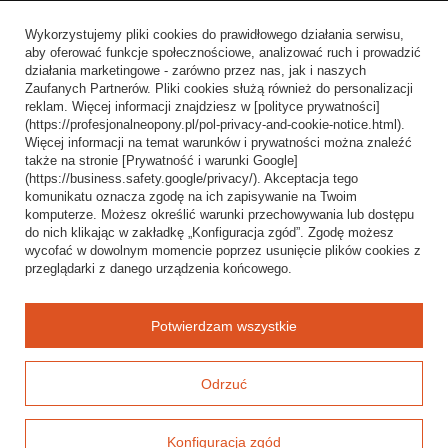
Informacje o sklepie
Wykorzystujemy pliki cookies do prawidłowego działania serwisu,
Wysyłka
aby oferować funkcje społecznościowe, analizować ruch i prowadzić
działania marketingowe - zarówno przez nas, jak i naszych
Sposoby płatności i prowizje
Zaufanych Partnerów. Pliki cookies służą również do personalizacji
Regulamin
reklam. Więcej informacji znajdziesz w [polityce prywatności]
(https://profesjonalneopony.pl/pol-privacy-and-cookie-notice.html).
Polityka prywatności
Więcej informacji na temat warunków i prywatności można znaleźć
także na stronie [Prywatność i warunki Google]
Odstąpienie od umowy
(https://business.safety.google/privacy/). Akceptacja tego
komunikatu oznacza zgodę na ich zapisywanie na Twoim
Popularne kategorie
komputerze. Możesz określić warunki przechowywania lub dostępu
do nich klikając w zakładkę „Konfiguracja zgód”. Zgodę możesz
Opony bezdętkowe
wycofać w dowolnym momencie poprzez usunięcie plików cookies z
Opony dętkowe
przeglądarki z danego urządzenia końcowego.
Blog
Potwierdzam wszystkie
Odrzuć
Konfiguracja zgód