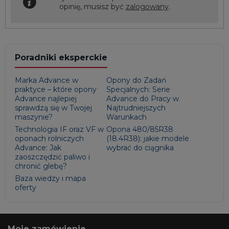
opinię, musisz być
zalogowany
.
Poradniki eksperckie
Marka Advance w
Opony do Zadań
praktyce – które opony
Specjalnych: Serie
Advance najlepiej
Advance do Pracy w
sprawdzą się w Twojej
Najtrudniejszych
maszynie?
Warunkach
Technologia IF oraz VF w
Opona 480/85R38
oponach rolniczych
(18.4R38): jakie modele
Advance: Jak
wybrać do ciągnika
zaoszczędzić paliwo i
chronić glebę?
Baza wiedzy i mapa
oferty
Moje zamówienie