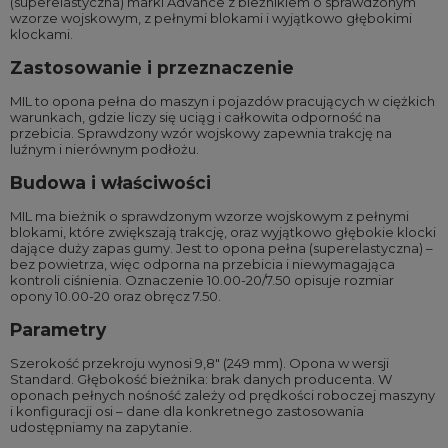
(superelastyczna) marki Advance z bieżnikiem o sprawdzonym
wzorze wojskowym, z pełnymi blokami i wyjątkowo głębokimi
klockami.
Zastosowanie i przeznaczenie
MIL to opona pełna do maszyn i pojazdów pracujących w ciężkich
warunkach, gdzie liczy się uciąg i całkowita odporność na
przebicia. Sprawdzony wzór wojskowy zapewnia trakcję na
luźnym i nierównym podłożu.
Budowa i właściwości
MIL ma bieżnik o sprawdzonym wzorze wojskowym z pełnymi
blokami, które zwiększają trakcję, oraz wyjątkowo głębokie klocki
dające duży zapas gumy. Jest to opona pełna (superelastyczna) –
bez powietrza, więc odporna na przebicia i niewymagająca
kontroli ciśnienia. Oznaczenie 10.00-20/7.50 opisuje rozmiar
opony 10.00-20 oraz obręcz 7.50.
Parametry
Szerokość przekroju wynosi 9,8″ (249 mm). Opona w wersji
Standard. Głębokość bieżnika: brak danych producenta. W
oponach pełnych nośność zależy od prędkości roboczej maszyny
i konfiguracji osi – dane dla konkretnego zastosowania
udostępniamy na zapytanie.