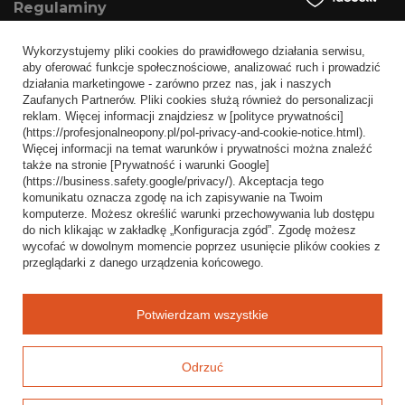
Regulaminy
Informacje o sklepie
Wykorzystujemy pliki cookies do prawidłowego działania serwisu,
Wysyłka
aby oferować funkcje społecznościowe, analizować ruch i prowadzić
działania marketingowe - zarówno przez nas, jak i naszych
Sposoby płatności i prowizje
Zaufanych Partnerów. Pliki cookies służą również do personalizacji
Regulamin
reklam. Więcej informacji znajdziesz w [polityce prywatności]
(https://profesjonalneopony.pl/pol-privacy-and-cookie-notice.html).
Polityka prywatności
Więcej informacji na temat warunków i prywatności można znaleźć
także na stronie [Prywatność i warunki Google]
Odstąpienie od umowy
(https://business.safety.google/privacy/). Akceptacja tego
komunikatu oznacza zgodę na ich zapisywanie na Twoim
Popularne kategorie
komputerze. Możesz określić warunki przechowywania lub dostępu
do nich klikając w zakładkę „Konfiguracja zgód”. Zgodę możesz
Opony bezdętkowe
wycofać w dowolnym momencie poprzez usunięcie plików cookies z
Opony dętkowe
przeglądarki z danego urządzenia końcowego.
Blog
Potwierdzam wszystkie
Odrzuć