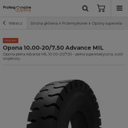
Wstecz
Strona główna
Przemysłowe
Opony superelasty
Szerokość i profil
POLECANY
Opona 10.00-20/7.50 Advance MIL
Opona pełna Advance MIL 10.00-20/7.50 – pełna superelastyczna, wzór
Średnica
wojskowy.
Producent
Bieżnik
Nośność
Wyszukaj