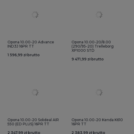
Opona 10.00-20 Advance
Opona 10.00-20/8.00
IND3J 16PR TT
(290/95-20) Trelleborg
XP1000 STD
1 596,99 zł brutto
9 471,99 zł brutto
Opona 10.00-20 Solideal AIR
Opona 10.00-20 Kenda K610
550 (ED PLUS) 16PR TT
16PR TT
2 347,99 zł brutto
2 383,99 zł brutto