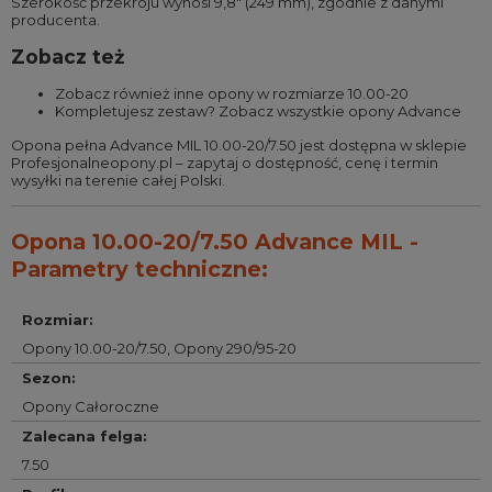
Szerokość przekroju wynosi 9,8″ (249 mm), zgodnie z danymi
producenta.
Zobacz też
Zobacz również
inne opony w rozmiarze 10.00-20
Kompletujesz zestaw?
Zobacz wszystkie opony Advance
Opona pełna Advance MIL 10.00-20/7.50 jest dostępna w sklepie
Profesjonalneopony.pl – zapytaj o dostępność, cenę i termin
wysyłki na terenie całej Polski.
Opona 10.00-20/7.50 Advance MIL -
Parametry techniczne:
Rozmiar
:
Opony 10.00-20/7.50
,
Opony 290/95-20
Sezon
:
Opony Całoroczne
Zalecana felga
:
7.50