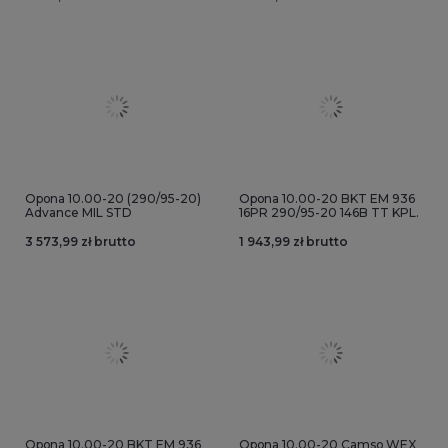
Opona 10.00-20 (290/95-20)
Opona 10.00-20 BKT EM 936
Advance MIL STD
16PR 290/95-20 146B TT KPL.
3 573,99 zł brutto
1 943,99 zł brutto
Opona 10.00-20 BKT EM 936
Opona 10.00-20 Camso WEX