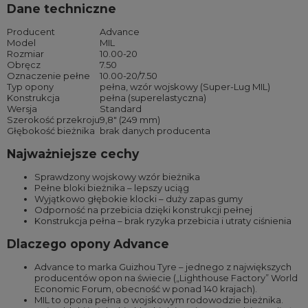
Dane techniczne
Producent
Advance
Model
MIL
Rozmiar
10.00-20
Obręcz
7.50
Oznaczenie pełne
10.00-20/7.50
Typ opony
pełna, wzór wojskowy (Super-Lug MIL)
Konstrukcja
pełna (superelastyczna)
Wersja
Standard
Szerokość przekroju
9,8″ (249 mm)
Głębokość bieżnika
brak danych producenta
Najważniejsze cechy
Sprawdzony wojskowy wzór bieżnika
Pełne bloki bieżnika – lepszy uciąg
Wyjątkowo głębokie klocki – duży zapas gumy
Odporność na przebicia dzięki konstrukcji pełnej
Konstrukcja pełna – brak ryzyka przebicia i utraty ciśnienia
Dlaczego opony Advance
Advance to marka Guizhou Tyre – jednego z największych
producentów opon na świecie („Lighthouse Factory” World
Economic Forum, obecność w ponad 140 krajach).
MIL to opona pełna o wojskowym rodowodzie bieżnika.