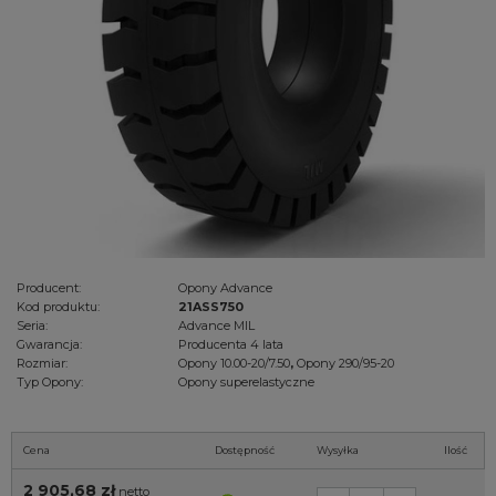
Producent:
Opony Advance
Kod produktu:
21ASS750
Seria:
Advance MIL
Gwarancja:
Producenta 4 lata
Rozmiar:
Opony 10.00-20/7.50
,
Opony 290/95-20
Typ Opony:
Opony superelastyczne
Cena
Dostępność
Wysyłka
Ilość
2 905,68 zł
netto