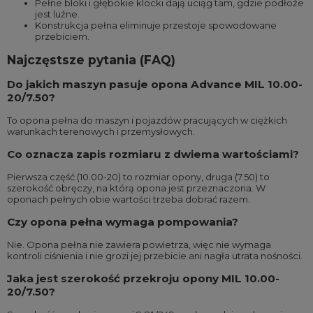
Pełne bloki i głębokie klocki dają uciąg tam, gdzie podłoże
jest luźne.
Konstrukcja pełna eliminuje przestoje spowodowane
przebiciem.
Najczęstsze pytania (FAQ)
Do jakich maszyn pasuje opona Advance MIL 10.00-
20/7.50?
To opona pełna do maszyn i pojazdów pracujących w ciężkich
warunkach terenowych i przemysłowych.
Co oznacza zapis rozmiaru z dwiema wartościami?
Pierwsza część (10.00-20) to rozmiar opony, druga (7.50) to
szerokość obręczy, na którą opona jest przeznaczona. W
oponach pełnych obie wartości trzeba dobrać razem.
Czy opona pełna wymaga pompowania?
Nie. Opona pełna nie zawiera powietrza, więc nie wymaga
kontroli ciśnienia i nie grozi jej przebicie ani nagła utrata nośności.
Jaka jest szerokość przekroju opony MIL 10.00-
20/7.50?