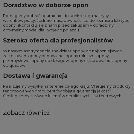
Doradztwo w doborze opon
Pomagamy dobrać ogumienie do konkretnej maszyny i
warunków pracy. Jeśli nie masz pewności co do rozmiaru lub typu
opony, skontaktuj się z nami przed zakupem – doradzimy
optymalny model dla Twojego pojazdu.
Szeroka oferta dla profesjonalistów
W naszym asortymencie znajdziesz opony do najróżniejszych
zastosowań:
opony budowlane
,
opony rolnicze
,
opony
przemysłowe
,
opony do dźwigów
,
opony ciężarowe
oraz
opony
do quadów
.
Dostawa i gwarancja
Realizujemy wysyłkę na terenie całego kraju. Oferujemy produkty
renomowanych producentów objęte gwarancją jakości.
Obsługujemy zarówno klientów detalicznych, jak i hurtowych.
Zobacz również