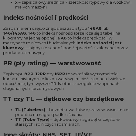
x
– zapis calowy średnica × szerokość (typowy dla wózków i
małych maszyn).
Indeks nośności i prędkości
Za rozmiarem często znajdziesz zapis typu
146A8
lub
146/143A8
.
146
to indeks nośności (przelicza się z tabeli na
kilogramy na jedną oponę), a
A8
to indeks prędkości. W
maszynach rolniczych i budowlanych
indeks nośności jest
kluczowy
— nigdy nie schodź poniżej wartości zalecanej przez
producenta maszyny.
PR (ply rating) — warstwowość
Zapis typu
8PR
,
12PR
czy
16PR
to wskaźnik wytrzymałości
karkasu (historycznie liczba warstw). Im cięższa praca i większe
obciążenie, tym wyższe PR. Istotne szczególnie w oponach
diagonalnych i przemysłowych.
TT czy TL — dętkowe czy bezdętkowe
TL (Tubeless)
– bezdętkowa: łatwiejsza w serwisie, mniej
podatna na nagłe spadki ciśnienia.
TT (Tube Type)
– dętkowa: wymaga dętki; częsta w
starszych i rolniczych rozmiarach.
Inne skróty: NHS, SET, IF/VF