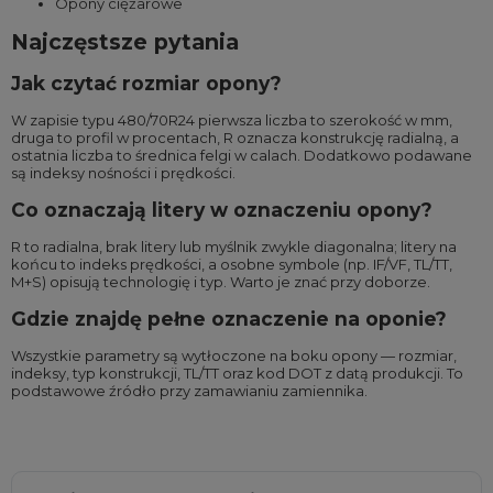
Opony ciężarowe
Najczęstsze pytania
Jak czytać rozmiar opony?
W zapisie typu 480/70R24 pierwsza liczba to szerokość w mm,
druga to profil w procentach, R oznacza konstrukcję radialną, a
ostatnia liczba to średnica felgi w calach. Dodatkowo podawane
są indeksy nośności i prędkości.
Co oznaczają litery w oznaczeniu opony?
R to radialna, brak litery lub myślnik zwykle diagonalna; litery na
końcu to indeks prędkości, a osobne symbole (np. IF/VF, TL/TT,
M+S) opisują technologię i typ. Warto je znać przy doborze.
Gdzie znajdę pełne oznaczenie na oponie?
Wszystkie parametry są wytłoczone na boku opony — rozmiar,
indeksy, typ konstrukcji, TL/TT oraz kod DOT z datą produkcji. To
podstawowe źródło przy zamawianiu zamiennika.