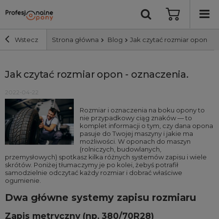
Wstecz
Strona główna
Blog
Jak czytać rozmiar opon - o
Szerokość i profil
Jak czytać rozmiar opon - oznaczenia.
2022-04-22
Średnica
Rozmiar i oznaczenia na boku opony to
nie przypadkowy ciąg znaków — to
Producent
komplet informacji o tym, czy dana opona
pasuje do Twojej maszyny i jakie ma
możliwości. W oponach do maszyn
(rolniczych, budowlanych,
Bieżnik
przemysłowych) spotkasz kilka różnych systemów zapisu i wiele
skrótów. Poniżej tłumaczymy je po kolei, żebyś potrafił
samodzielnie odczytać każdy rozmiar i dobrać właściwe
Nośność
ogumienie.
Dwa główne systemy zapisu rozmiaru
Wyszukaj
Zapis metryczny (np. 380/70R28)