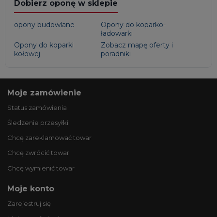
Dobierz oponę w sklepie
opony budowlane
Opony do koparko-
ładowarki
Opony do koparki
Zobacz mapę oferty i
kołowej
poradniki
Moje zamówienie
Status zamówienia
Śledzenie przesyłki
Chcę zareklamować towar
Chcę zwrócić towar
Chcę wymienić towar
Moje konto
Zarejestruj się