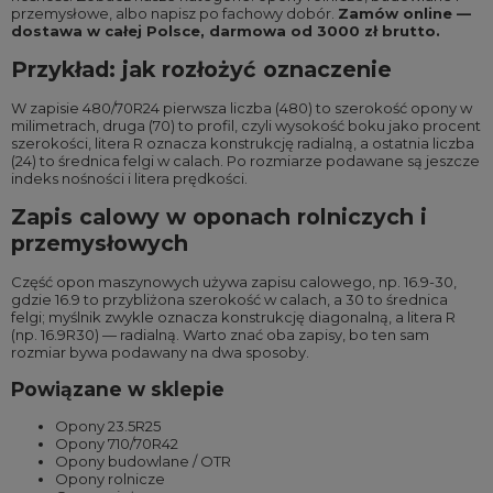
przemysłowe
, albo napisz po fachowy dobór.
Zamów online —
dostawa w całej Polsce, darmowa od 3000 zł brutto.
Przykład: jak rozłożyć oznaczenie
W zapisie 480/70R24 pierwsza liczba (480) to szerokość opony w
milimetrach, druga (70) to profil, czyli wysokość boku jako procent
szerokości, litera R oznacza konstrukcję radialną, a ostatnia liczba
(24) to średnica felgi w calach. Po rozmiarze podawane są jeszcze
indeks nośności i litera prędkości.
Zapis calowy w oponach rolniczych i
przemysłowych
Część opon maszynowych używa zapisu calowego, np. 16.9-30,
gdzie 16.9 to przybliżona szerokość w calach, a 30 to średnica
felgi; myślnik zwykle oznacza konstrukcję diagonalną, a litera R
(np. 16.9R30) — radialną. Warto znać oba zapisy, bo ten sam
rozmiar bywa podawany na dwa sposoby.
Powiązane w sklepie
Opony 23.5R25
Opony 710/70R42
Opony budowlane / OTR
Opony rolnicze