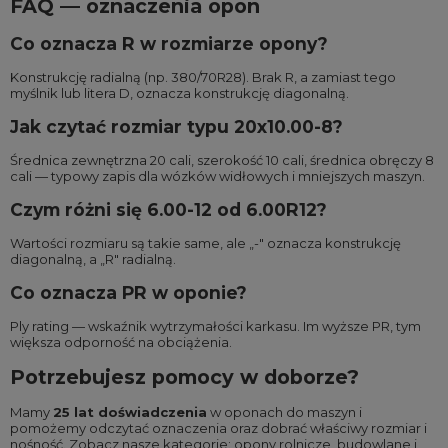
FAQ — oznaczenia opon
Co oznacza R w rozmiarze opony?
Konstrukcję radialną (np. 380/70R28). Brak R, a zamiast tego
myślnik lub litera D, oznacza konstrukcję diagonalną.
Jak czytać rozmiar typu 20x10.00-8?
Średnica zewnętrzna 20 cali, szerokość 10 cali, średnica obręczy 8
cali — typowy zapis dla wózków widłowych i mniejszych maszyn.
Czym różni się 6.00-12 od 6.00R12?
Wartości rozmiaru są takie same, ale „-" oznacza konstrukcję
diagonalną, a „R" radialną.
Co oznacza PR w oponie?
Ply rating — wskaźnik wytrzymałości karkasu. Im wyższe PR, tym
większa odporność na obciążenia.
Potrzebujesz pomocy w doborze?
Mamy
25 lat doświadczenia
w oponach do maszyn i
pomożemy odczytać oznaczenia oraz dobrać właściwy rozmiar i
nośność. Zobacz nasze kategorie:
opony rolnicze
,
budowlane
i