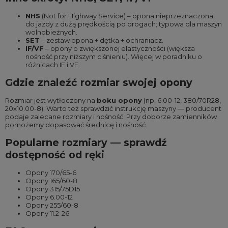
NHS
(Not for Highway Service) – opona nieprzeznaczona
do jazdy z dużą prędkością po drogach; typowa dla maszyn
wolnobieżnych.
SET
– zestaw opona + dętka + ochraniacz.
IF/VF
– opony o zwiększonej elastyczności (większa
nośność przy niższym ciśnieniu). Więcej w poradniku o
różnicach IF i VF
.
Gdzie znaleźć rozmiar swojej opony
Rozmiar jest wytłoczony na
boku opony
(np. 6.00-12, 380/70R28,
20x10.00-8). Warto też sprawdzić instrukcję maszyny — producent
podaje zalecane rozmiary i nośność. Przy doborze zamienników
pomożemy dopasować średnicę i nośność.
Popularne rozmiary — sprawdź
dostępność od ręki
Opony 170/65-6
Opony 165/60-8
Opony 315/75D15
Opony 6.00-12
Opony 255/60-8
Opony 11.2-26