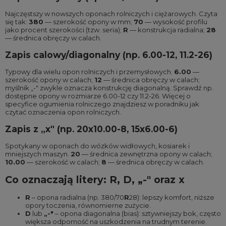
Najczęstszy w nowszych oponach rolniczych i ciężarowych. Czyta
się tak:
380
— szerokość opony w mm;
70
— wysokość profilu
jako procent szerokości (tzw. seria);
R
— konstrukcja radialna;
28
— średnica obręczy w calach.
Zapis calowy/diagonalny (np. 6.00-12, 11.2-26)
Typowy dla wielu opon rolniczych i przemysłowych.
6.00
—
szerokość opony w calach;
12
— średnica obręczy w calach;
myślnik „-" zwykle oznacza konstrukcję diagonalną. Sprawdź np.
dostępne
opony w rozmiarze 6.00-12
czy
11.2-26
. Więcej o
specyfice ogumienia rolniczego znajdziesz w poradniku
jak
czytać oznaczenia opon rolniczych
.
Zapis z „x" (np. 20x10.00-8, 15x6.00-6)
Spotykany w oponach do wózków widłowych, kosiarek i
mniejszych maszyn.
20
— średnica zewnętrzna opony w calach;
10.00
— szerokość w calach;
8
— średnica obręczy w calach.
Co oznaczają litery: R, D, „-" oraz x
R
– opona radialna (np. 380/70
R
28): lepszy komfort, niższe
opory toczenia, równomierne zużycie.
D
lub
„-"
– opona diagonalna (bias): sztywniejszy bok, często
większa odporność na uszkodzenia na trudnym terenie.