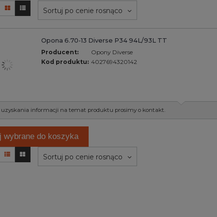
Sortuj po cenie rosnąco
Opona 6.70-13 Diverse P34 94L/93L TT
Producent:
Opony Diverse
Kod produktu:
4027694320142
 uzyskania informacji na temat produktu prosimy o kontakt.
j wybrane do koszyka
Sortuj po cenie rosnąco