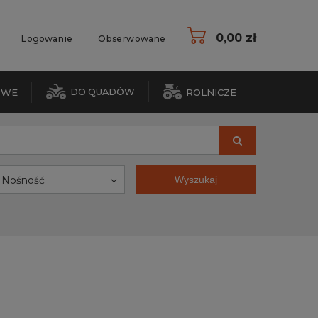
0,00 zł
Logowanie
Obserwowane
DO QUADÓW
OWE
ROLNICZE
Nośność
Wyszukaj