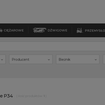
CIĘŻAROWE
DŹWIGOWE
PRZEMYSŁ
Producent
Bieżnik
se P34
( ilość produktów:
1
)