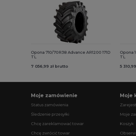
Opona 710/70R38 Advance AR1200 171D
Opona 1
TL
TL
7 056,99 zł brutto
5 310,99
Moje zamówienie
Moje 
Status zamówienia
Zarejest
Śledzenie przesyłki
Moje z
Chcę zareklamować towar
Koszyk
Chcę zwrócić towar
Obserw