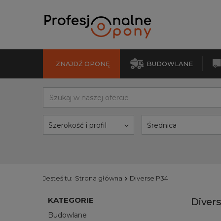
ZNAJDŹ OPONĘ
BUDOWLANE
Szerokość i profil
Średnica
Jesteś tu:
Strona główna
Diverse P34
KATEGORIE
Diver
Budowlane