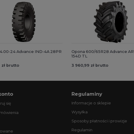
4.00-24 Advance IND-4A 28PR
Opona 600/65R28 Advance AR
154D TL
 zł brutto
3 960,99 zł brutto
konto
Regulaminy
Informacje o sklepie
ruj się
Wysyłka
amówienia
Sposoby płatności i prowizje
Regulamin
owane