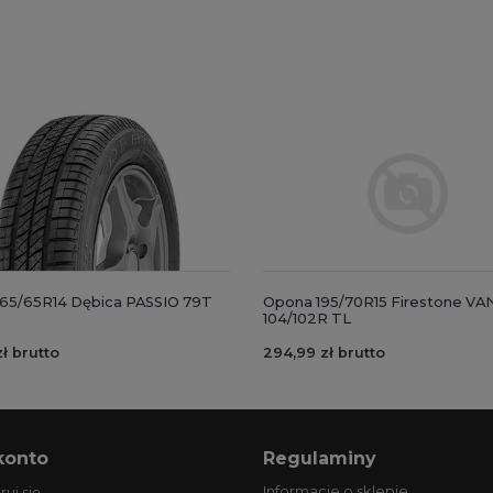
65/65R14 Dębica PASSIO 79T
Opona 195/70R15 Firestone 
104/102R TL
ł brutto
294,99 zł brutto
konto
Regulaminy
Informacje o sklepie
ruj się