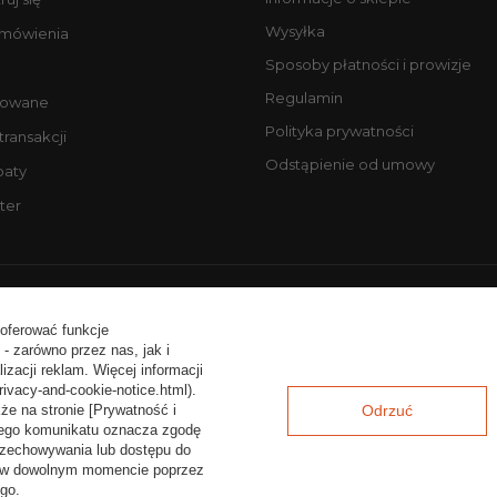
Wysyłka
amówienia
Sposoby płatności i prowizje
Regulamin
owane
Polityka prywatności
 transakcji
Odstąpienie od umowy
baty
ter
ntakt:
tel. +48 506077725
email: biuro@profesjonalneopony
 oferować funkcje
- zarówno przez nas, jak i
zacji reklam. Więcej informacji
rivacy-and-cookie-notice.html).
że na stronie [Prywatność i
Odrzuć
a tego komunikatu oznacza zgodę
rzechowywania lub dostępu do
ać w dowolnym momencie poprzez
go.
Baza wiedzy i mapa oferty