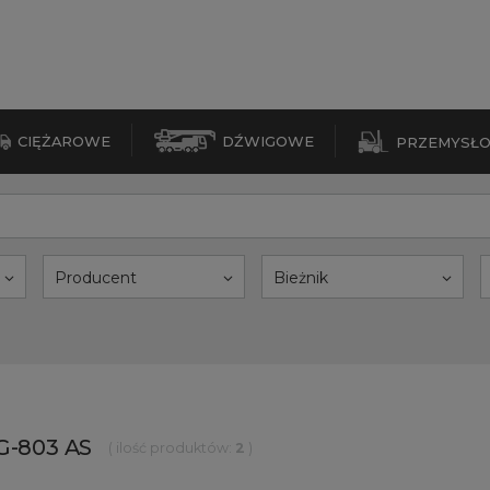
CIĘŻAROWE
DŹWIGOWE
PRZEMYSŁ
Producent
Bieżnik
SG-803 AS
( ilość produktów:
2
)