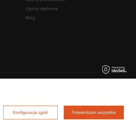
Opony dętkowe
Blog
.pl
Konfiguracja zgód
Potwierdzam wszystkie