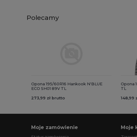
Polecamy
Opona 195/60R16 Hankook N'BLUE
Opona 1
ECO SH01 89V TL
TL
273,99 zł brutto
148,99 z
Moje zamówienie
Moje 
Status zamówienia
Zarejest