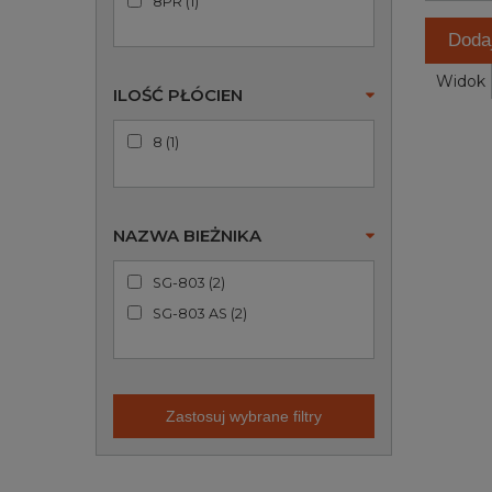
8PR
(
1
)
Doda
Widok
ILOŚĆ PŁÓCIEN
8
(
1
)
NAZWA BIEŻNIKA
SG-803
(
2
)
SG-803 AS
(
2
)
Zastosuj wybrane filtry