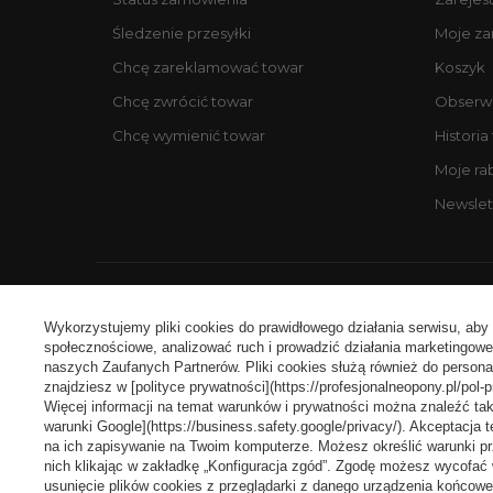
Śledzenie przesyłki
Moje z
Chcę zareklamować towar
Koszyk
Chcę zwrócić towar
Obserw
Chcę wymienić towar
Historia
Moje ra
Newslet
Ko
Wykorzystujemy pliki cookies do prawidłowego działania serwisu, aby
społecznościowe, analizować ruch i prowadzić działania marketingowe 
naszych Zaufanych Partnerów. Pliki cookies służą również do personali
znajdziesz w [polityce prywatności](https://profesjonalneopony.pl/pol-p
Więcej informacji na temat warunków i prywatności można znaleźć tak
warunki Google](https://business.safety.google/privacy/). Akceptacj
na ich zapisywanie na Twoim komputerze. Możesz określić warunki p
nich klikając w zakładkę „Konfiguracja zgód”. Zgodę możesz wycof
usunięcie plików cookies z przeglądarki z danego urządzenia końcowe