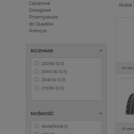
Ciężarowe
Widok
Dźwigowe
Przemysłowe
do Quadów
Rolnicze
ROZMIAR
220/60-12
(
1
)
W celu
23X10.50-12
(
1
)
23x8.50-12
(
1
)
270/50-12
(
1
)
NOŚNOŚĆ
80A8/93A8
(
1
)
W celu