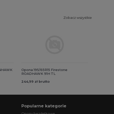
Zobacz wszystkie
VANHAWK
Opona 195/65R15 Firestone
ROADHAWK 91H TL
244,99 zł brutto
Popularne kategorie
Opony bezdętkowe