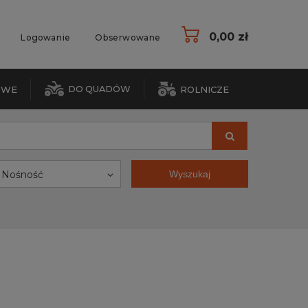
0,00 zł
Logowanie
Obserwowane
DO QUADÓW
OWE
ROLNICZE
Nośność
Wyszukaj