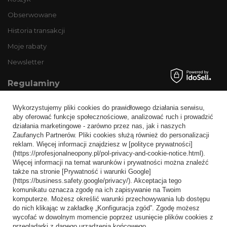
Obserwowane
Historia transakcji
Moje rabaty
Newsletter
Regulaminy
Informacje o sklepie
Wykorzystujemy pliki cookies do prawidłowego działania serwisu,
Wysyłka
aby oferować funkcje społecznościowe, analizować ruch i prowadzić
działania marketingowe - zarówno przez nas, jak i naszych
Sposoby płatności i prowizje
Zaufanych Partnerów. Pliki cookies służą również do personalizacji
Regulamin
reklam. Więcej informacji znajdziesz w [polityce prywatności]
(https://profesjonalneopony.pl/pol-privacy-and-cookie-notice.html).
Polityka prywatności
Więcej informacji na temat warunków i prywatności można znaleźć
także na stronie [Prywatność i warunki Google]
Odstąpienie od umowy
(https://business.safety.google/privacy/). Akceptacja tego
komunikatu oznacza zgodę na ich zapisywanie na Twoim
Popularne kategorie
komputerze. Możesz określić warunki przechowywania lub dostępu
do nich klikając w zakładkę „Konfiguracja zgód”. Zgodę możesz
Opony bezdętkowe
wycofać w dowolnym momencie poprzez usunięcie plików cookies z
Opony dętkowe
przeglądarki z danego urządzenia końcowego.