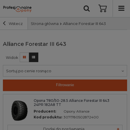
Wstecz
Strona główna
Alliance Forestar III 643
Szerokość i profil
Alliance Forestar III 643
Widok
Średnica
Sortuj po cenie rosnąco
Producent
Filtrowanie
Bieżnik
Opona 780/50-28.5 Alliance Forestar III 643
24PR 182A8 TT
Nośność
Producent:
Opony Alliance
Kod produktu:
3071780502872400
Wyszukaj
Dodaj do porównania