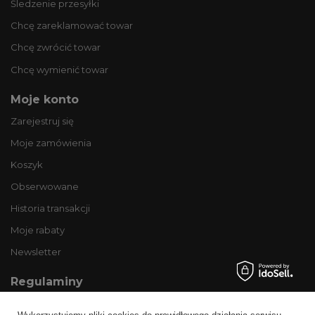
Śledzenie przesyłki
Chcę zareklamować towar
Chcę zwrócić towar
Chcę wymienić towar
Moje konto
Zarejestruj się
Moje zamówienia
Koszyk
Obserwowane
Historia transakcji
Moje rabaty
Newsletter
Regulaminy
Informacje o sklepie