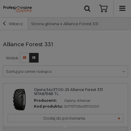
Wstecz
Strona główna
Alliance Forest 331
Szerokość i profil
Alliance Forest 331
Widok
Średnica
Sortuj po cenie rosnąco
Producent
Opona 54x37.00-25 Alliance Forest 331
Bieżnik
167A8/156B TL
Producent:
Opony Alliance
Nośność
Kod produktu:
3071370542570000
Dodaj do porównania
Wyszukaj