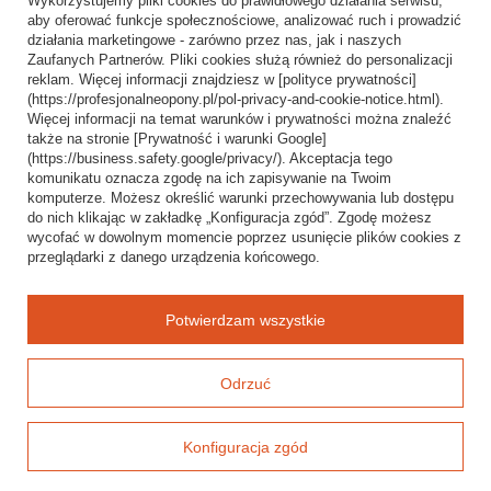
Wykorzystujemy pliki cookies do prawidłowego działania serwisu,
Wysyłka
aby oferować funkcje społecznościowe, analizować ruch i prowadzić
działania marketingowe - zarówno przez nas, jak i naszych
Sposoby płatności i prowizje
Zaufanych Partnerów. Pliki cookies służą również do personalizacji
Regulamin
reklam. Więcej informacji znajdziesz w [polityce prywatności]
(https://profesjonalneopony.pl/pol-privacy-and-cookie-notice.html).
Polityka prywatności
Więcej informacji na temat warunków i prywatności można znaleźć
także na stronie [Prywatność i warunki Google]
Odstąpienie od umowy
(https://business.safety.google/privacy/). Akceptacja tego
komunikatu oznacza zgodę na ich zapisywanie na Twoim
Popularne kategorie
komputerze. Możesz określić warunki przechowywania lub dostępu
do nich klikając w zakładkę „Konfiguracja zgód”. Zgodę możesz
Opony bezdętkowe
wycofać w dowolnym momencie poprzez usunięcie plików cookies z
Opony dętkowe
przeglądarki z danego urządzenia końcowego.
Blog
Potwierdzam wszystkie
Odrzuć
Konfiguracja zgód
Baza wiedzy i mapa oferty