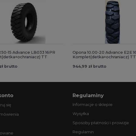
50-15 Advance LB033 16PR
Opona 10.00-20 Advance E2E 
(detka+ochraniacz) TT
Komplet(detka+ochraniacz) TT
zł brutto
944,99 zł brutto
konto
Regulaminy
Informacje o sklepie
ruj się
Wysyłka
amówienia
Sposoby płatności i prowizje
Regulamin
owane