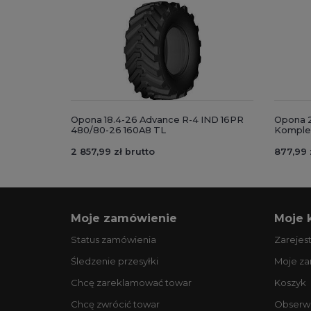
Opona 18.4-26 Advance R-4 IND 16PR
Opona 2
480/80-26 160A8 TL
Komplet
2 857,99 zł brutto
877,99 
Moje zamówienie
Moje 
Status zamówienia
Zarejest
Śledzenie przesyłki
Moje z
Chcę zareklamować towar
Koszyk
Chcę zwrócić towar
Obserw