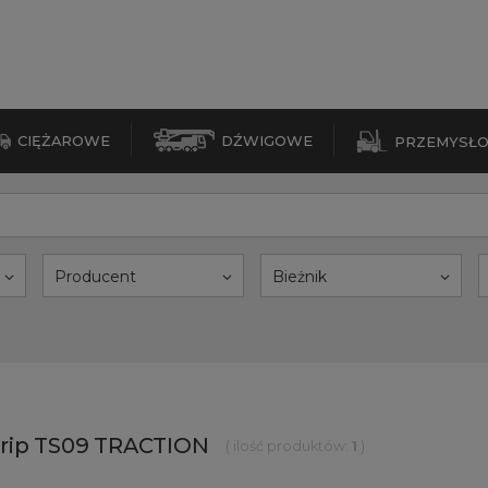
CIĘŻAROWE
DŹWIGOWE
PRZEMYSŁ
Producent
Bieżnik
rip TS09 TRACTION
( ilość produktów:
1
)