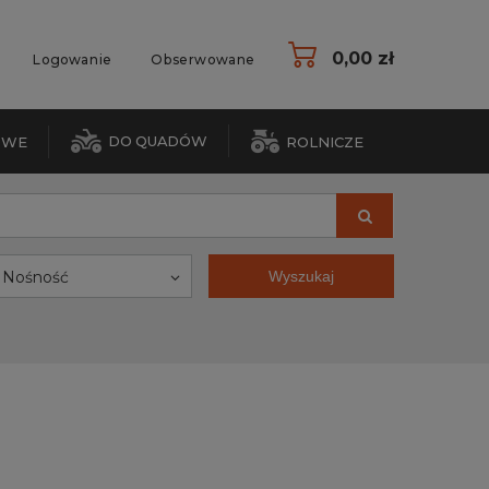
0,00 zł
Logowanie
Obserwowane
DO QUADÓW
OWE
ROLNICZE
Nośność
Wyszukaj