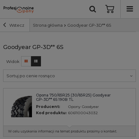
Wstecz
Strona główna
Goodyear GP-3D** 6S
Szerokość i profil
Goodyear GP-3D** 6S
Widok
Średnica
Sortuj po cenie rosnąco
Producent
Opona 750/65R25 (30/65R25) Goodyear
Bieżnik
GP-3D** 6S 190B TL
Producent:
Opony Goodyear
Nośność
Kod produktu:
6061100043032
Wyszukaj
W celu uzyskania informacji na temat produktu prosimy o kontakt.