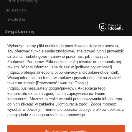
Historia transakcji
Moje rabaty
Newsletter
Regulaminy
Informacje o sklepie
Wykorzystujemy pliki cookies do prawidłowego działania serwisu,
Wysyłka
aby oferować funkcje społecznościowe, analizować ruch i prowadzić
działania marketingowe - zarówno przez nas, jak i naszych
Sposoby płatności i prowizje
Zaufanych Partnerów. Pliki cookies służą również do personalizacji
Regulamin
reklam. Więcej informacji znajdziesz w [polityce prywatności]
(https://profesjonalneopony.pl/pol-privacy-and-cookie-notice.html).
Polityka prywatności
Więcej informacji na temat warunków i prywatności można znaleźć
także na stronie [Prywatność i warunki Google]
Odstąpienie od umowy
(https://business.safety.google/privacy/). Akceptacja tego
komunikatu oznacza zgodę na ich zapisywanie na Twoim
Popularne kategorie
komputerze. Możesz określić warunki przechowywania lub dostępu
do nich klikając w zakładkę „Konfiguracja zgód”. Zgodę możesz
Opony bezdętkowe
wycofać w dowolnym momencie poprzez usunięcie plików cookies z
Opony dętkowe
przeglądarki z danego urządzenia końcowego.
Blog
Potwierdzam wszystkie