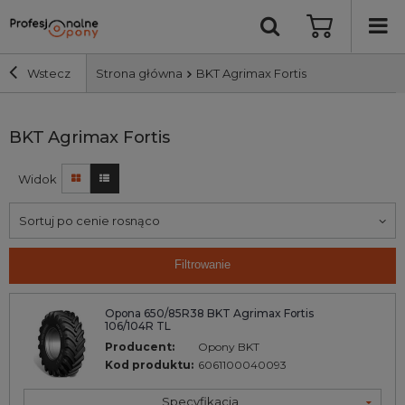
Wstecz
Strona główna
BKT Agrimax Fortis
Szerokość i profil
BKT Agrimax Fortis
Widok
Średnica
Sortuj po cenie rosnąco
Producent
Filtrowanie
Bieżnik
Opona 650/85R38 BKT Agrimax Fortis
106/104R TL
Nośność
Producent:
Opony BKT
Kod produktu:
6061100040093
Wyszukaj
Specyfikacja