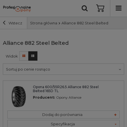
Wstecz
Strona główna
Alliance 882 Steel Belted
Szerokość i profil
Alliance 882 Steel Belted
Widok
Średnica
Sortuj po cenie rosnąco
Producent
Opona 600/55R26.5 Alliance 882 Steel
Bieżnik
Belted 165D TL
Producent:
Opony Alliance
Nośność
Dodaj do porównania
Wyszukaj
Specyfikacja