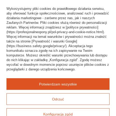
Informacje o sklepie
Wykorzystujemy pliki cookies do prawidłowego działania serwisu,
Wysyłka
aby oferować funkcje społecznościowe, analizować ruch i prowadzić
działania marketingowe - zarówno przez nas, jak i naszych
Sposoby płatności i prowizje
Zaufanych Partnerów. Pliki cookies służą również do personalizacji
Regulamin
reklam. Więcej informacji znajdziesz w [polityce prywatności]
(https://profesjonalneopony.pl/pol-privacy-and-cookie-notice.html).
Polityka prywatności
Więcej informacji na temat warunków i prywatności można znaleźć
także na stronie [Prywatność i warunki Google]
Odstąpienie od umowy
(https://business.safety.google/privacy/). Akceptacja tego
komunikatu oznacza zgodę na ich zapisywanie na Twoim
Popularne kategorie
komputerze. Możesz określić warunki przechowywania lub dostępu
do nich klikając w zakładkę „Konfiguracja zgód”. Zgodę możesz
Opony bezdętkowe
wycofać w dowolnym momencie poprzez usunięcie plików cookies z
Opony dętkowe
przeglądarki z danego urządzenia końcowego.
Blog
Potwierdzam wszystkie
Odrzuć
Konfiguracja zgód