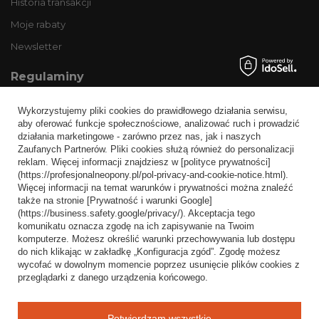
Historia transakcji
Moje rabaty
Newsletter
Regulaminy
Informacje o sklepie
Wykorzystujemy pliki cookies do prawidłowego działania serwisu,
Wysyłka
aby oferować funkcje społecznościowe, analizować ruch i prowadzić
działania marketingowe - zarówno przez nas, jak i naszych
Sposoby płatności i prowizje
Zaufanych Partnerów. Pliki cookies służą również do personalizacji
Regulamin
reklam. Więcej informacji znajdziesz w [polityce prywatności]
(https://profesjonalneopony.pl/pol-privacy-and-cookie-notice.html).
Polityka prywatności
Więcej informacji na temat warunków i prywatności można znaleźć
także na stronie [Prywatność i warunki Google]
Odstąpienie od umowy
(https://business.safety.google/privacy/). Akceptacja tego
komunikatu oznacza zgodę na ich zapisywanie na Twoim
Popularne kategorie
komputerze. Możesz określić warunki przechowywania lub dostępu
do nich klikając w zakładkę „Konfiguracja zgód”. Zgodę możesz
Opony bezdętkowe
wycofać w dowolnym momencie poprzez usunięcie plików cookies z
Opony dętkowe
przeglądarki z danego urządzenia końcowego.
Blog
Potwierdzam wszystkie