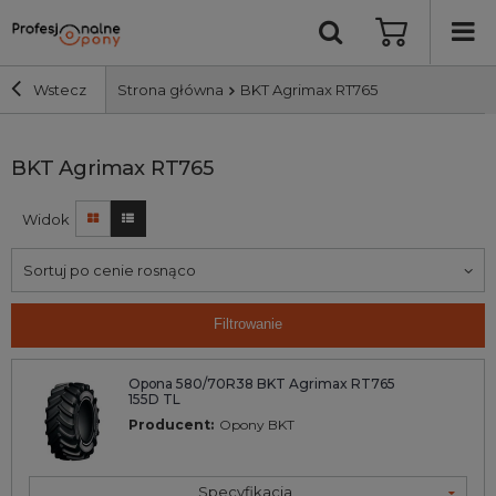
Wstecz
Strona główna
BKT Agrimax RT765
Szerokość i profil
BKT Agrimax RT765
Widok
Średnica
Sortuj po cenie rosnąco
Producent
Filtrowanie
Bieżnik
Opona 580/70R38 BKT Agrimax RT765
155D TL
Nośność
Producent:
Opony BKT
Wyszukaj
Specyfikacja