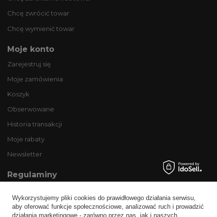
Chcę zwrócić towar
Chcę wymienić towar
Moje konto
Zarejestruj się
Moje zamówienia
Koszyk
Obserwowane
Historia transakcji
Moje rabaty
Newsletter
Regulaminy
Informacje o sklepie
Wykorzystujemy pliki cookies do prawidłowego działania serwisu,
Wysyłka
aby oferować funkcje społecznościowe, analizować ruch i prowadzić
działania marketingowe - zarówno przez nas, jak i naszych