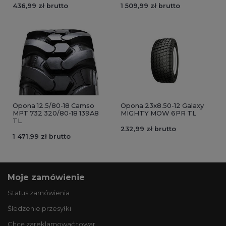
436,99 zł brutto
1 509,99 zł brutto
Opona 12.5/80-18 Camso
Opona 23x8.50-12 Galaxy
MPT 732 320/80-18 139A8
MIGHTY MOW 6PR TL
TL
232,99 zł brutto
1 471,99 zł brutto
Moje zamówienie
Status zamówienia
Śledzenie przesyłki
Chcę zareklamować towar