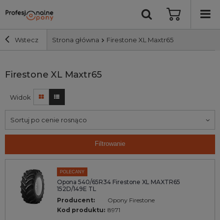
Wstecz
Strona główna
Firestone XL Maxtr65
Szerokość i profil
Firestone XL Maxtr65
Widok
Średnica
Sortuj po cenie rosnąco
Producent
Filtrowanie
Bieżnik
POLECANY
Nośność
Opona 540/65R34 Firestone XL MAXTR65
152D/149E TL
Producent:
Opony Firestone
Wyszukaj
Kod produktu:
8971