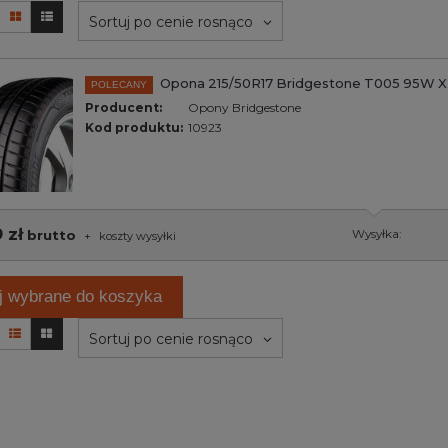
Sortuj po cenie rosnąco
Opona 215/50R17 Bridgestone T005 95W 
POLECANY
Producent:
Opony Bridgestone
Kod produktu:
10923
 zł
brutto
Wysyłka:
+
koszty wysyłki
j wybrane do koszyka
Sortuj po cenie rosnąco