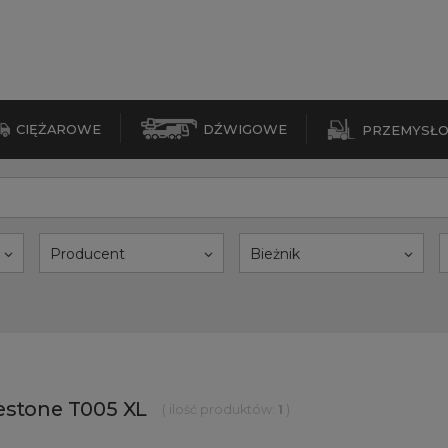
CIĘŻAROWE
DŹWIGOWE
PRZEMYSŁ
Producent
Bieżnik
estone T005 XL
( ilość produktów:
1
)