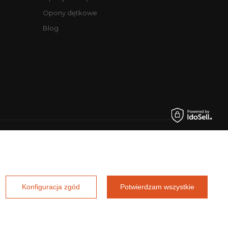
Opony dętkowe
Blog
.pl
Konfiguracja zgód
Potwierdzam wszystkie