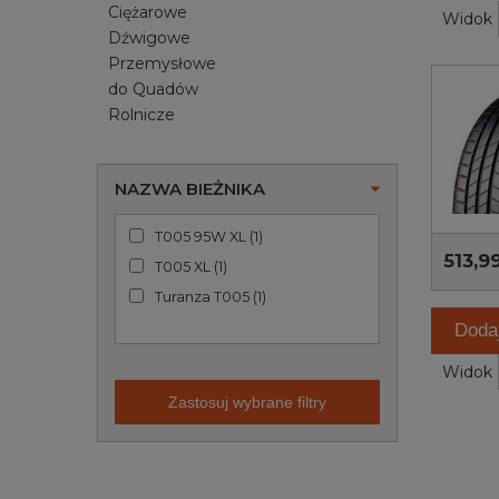
Ciężarowe
Widok
Dźwigowe
Przemysłowe
do Quadów
Rolnicze
NAZWA BIEŻNIKA
T005 95W XL
(
1
)
513,99
T005 XL
(
1
)
Turanza T005
(
1
)
Doda
Widok
Zastosuj wybrane filtry