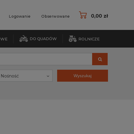
0,00 zł
Logowanie
Obserwowane
DO QUADÓW
OWE
ROLNICZE
Nośność
Wyszukaj