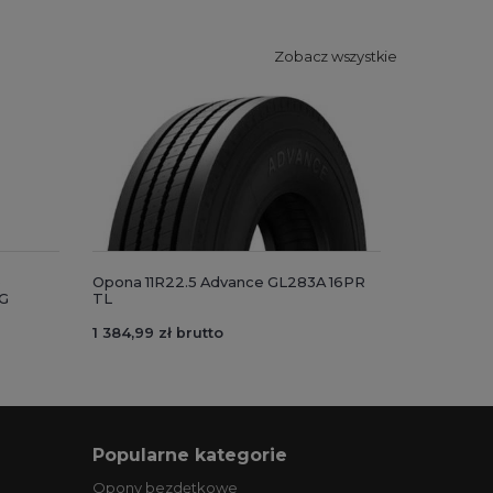
Zobacz wszystkie
e
Opona 11R22.5 Advance GL283A 16PR
G
TL
1 384,99 zł brutto
Popularne kategorie
Opony bezdętkowe