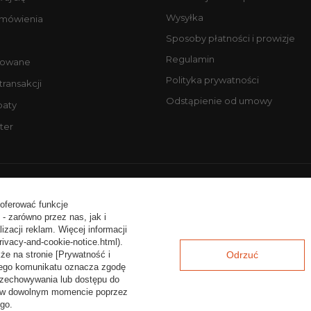
Wysyłka
amówienia
Sposoby płatności i prowizje
Regulamin
owane
Polityka prywatności
 transakcji
Odstąpienie od umowy
baty
ter
ntakt:
tel. +48 506077725
email: biuro@profesjonalneopony
 oferować funkcje
- zarówno przez nas, jak i
zacji reklam. Więcej informacji
rivacy-and-cookie-notice.html).
że na stronie [Prywatność i
Odrzuć
a tego komunikatu oznacza zgodę
rzechowywania lub dostępu do
ać w dowolnym momencie poprzez
go.
Baza wiedzy i mapa oferty