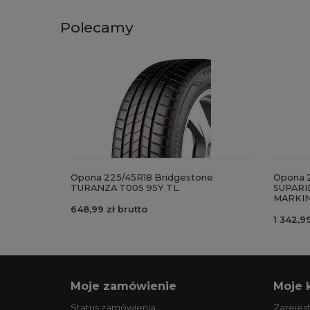
Polecamy
Opona 225/45R18 Bridgestone
Opona 2
TURANZA T005 95Y TL
SUPARID
MARKI
648,99 zł brutto
1 342,99
Moje zamówienie
Moje 
Status zamówienia
Zarejest