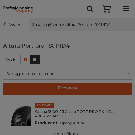
Wstecz
Strona główna
Altura Port pro RX IND4
Szerokość i profil
Altura Port pro RX IND4
Widok
Średnica
Sortuj po cenie rosnąco
Producent
Filtrowanie
Bieżnik
POLECANY
Nośność
Opona 18.00-33 Altura PORT PRO RX IND4
40PR 220A5 TL
Producent:
Opony Altura
Wyszukaj
Specyfikacja