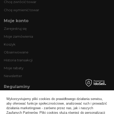
Chcę zwrócić towar
Chcę wymienić towar
Moje konto
Zarejestruj się
Moje zamówienia
Koszyk
Obserwowane
Historia transakcji
Moje rabaty
Newsletter
Regulaminy
Informacje o sklepie
Wykorzystujemy pliki cookies do prawidłowego działania serwisu,
Wysyłka
aby oferować funkcje społecznościowe, analizować ruch i prowadzić
działania marketingowe - zarówno przez nas, jak i naszych
Sposoby płatności i prowizje
Zaufanych Partnerów. Pliki cookies służą również do personalizacji