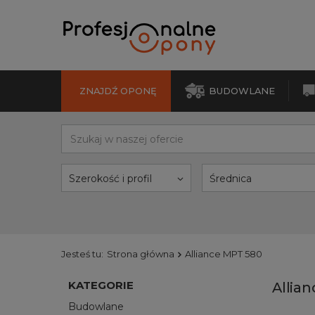
ZNAJDŹ OPONĘ
BUDOWLANE
Szerokość i profil
Średnica
Jesteś tu:
Strona główna
Alliance MPT 580
KATEGORIE
Allia
Budowlane