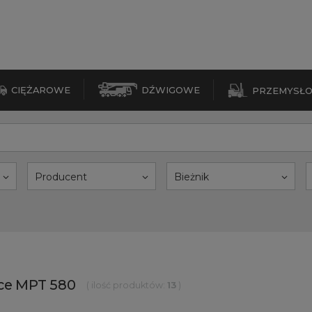
CIĘŻAROWE
DŹWIGOWE
PRZEMYSŁ
Producent
Bieżnik
nce MPT 580
( ilość produktów:
13
)