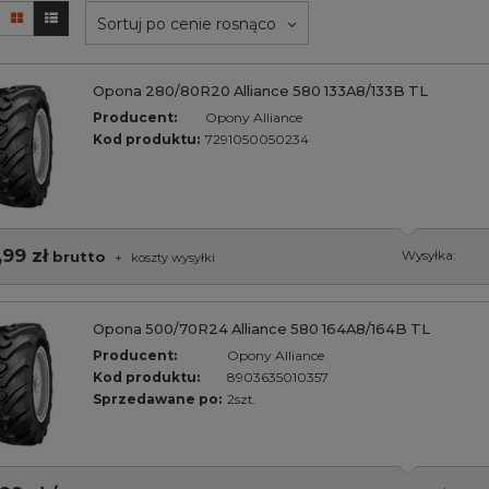
Sortuj po cenie rosnąco
Opona 280/80R20 Alliance 580 133A8/133B TL
Producent:
Opony Alliance
Kod produktu:
7291050050234
,99 zł
brutto
Wysyłka:
+
koszty wysyłki
Opona 500/70R24 Alliance 580 164A8/164B TL
Producent:
Opony Alliance
Kod produktu:
8903635010357
Sprzedawane po:
2szt.