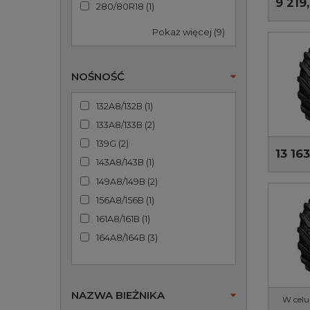
9 219,
280/80R18
(
1
)
Pokaż więcej (9)
NOŚNOŚĆ
132A8/132B
(
1
)
133A8/133B
(
2
)
139G
(
2
)
13 163
143A8/143B
(
1
)
149A8/149B
(
2
)
156A8/156B
(
1
)
161A8/161B
(
1
)
164A8/164B
(
3
)
NAZWA BIEŻNIKA
W celu