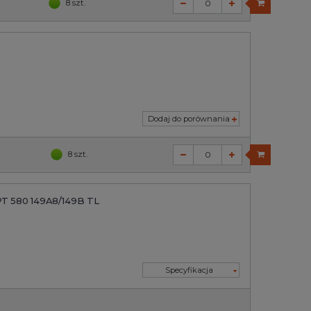
8 szt.
Dodaj do porównania
8 szt.
PT 580 149A8/149B TL
Specyfikacja