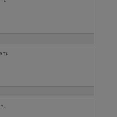
B TL
3B TL
B TL