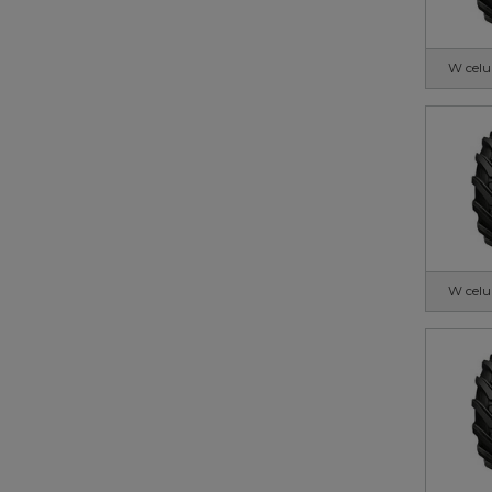
W celu
W celu