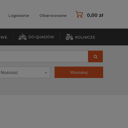
0,00 zł
Logowanie
Obserwowane
DO QUADÓW
OWE
ROLNICZE
Nośność
Wyszukaj