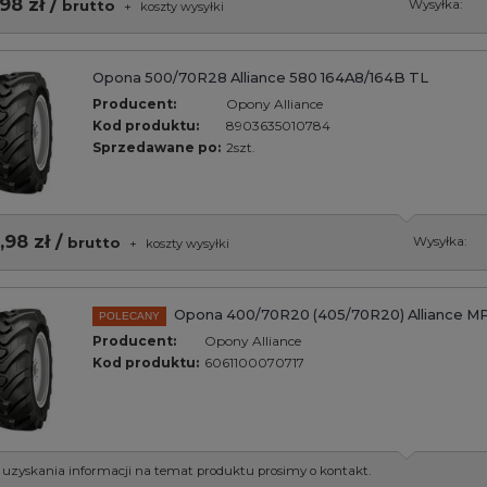
98 zł /
brutto
Wysyłka:
+
koszty wysyłki
Opona 500/70R28 Alliance 580 164A8/164B TL
Producent:
Opony Alliance
Kod produktu:
8903635010784
Sprzedawane po:
2szt.
,98 zł /
brutto
Wysyłka:
+
koszty wysyłki
Opona 400/70R20 (405/70R20) Alliance M
POLECANY
Producent:
Opony Alliance
Kod produktu:
6061100070717
 uzyskania informacji na temat produktu prosimy o kontakt.