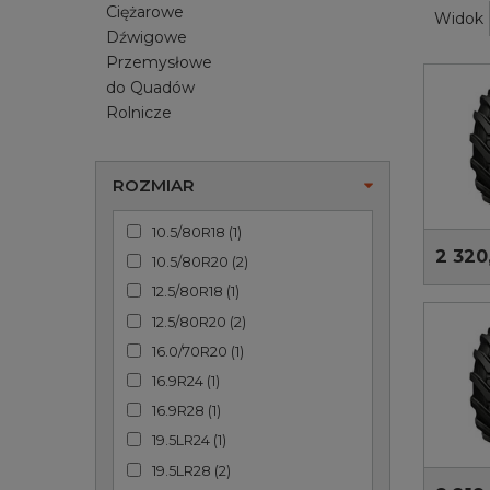
Ciężarowe
Widok
Dźwigowe
Przemysłowe
do Quadów
Rolnicze
ROZMIAR
10.5/80R18
(
1
)
2 320
10.5/80R20
(
2
)
12.5/80R18
(
1
)
12.5/80R20
(
2
)
16.0/70R20
(
1
)
16.9R24
(
1
)
16.9R28
(
1
)
19.5LR24
(
1
)
19.5LR28
(
2
)