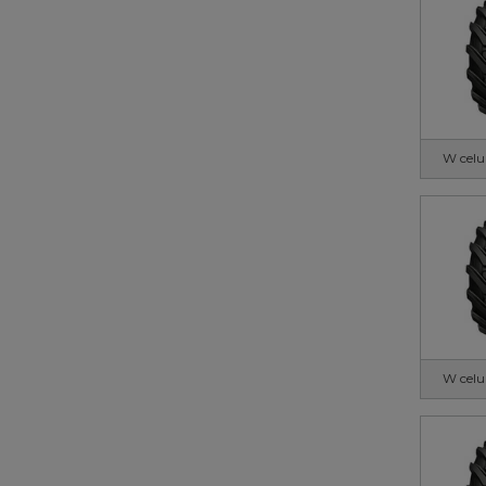
W celu
W celu