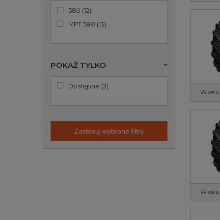
580
(
12
)
MPT 580
(
13
)
POKAŻ TYLKO
Dostępne
(
3
)
W celu
Zastosuj wybrane filtry
W celu