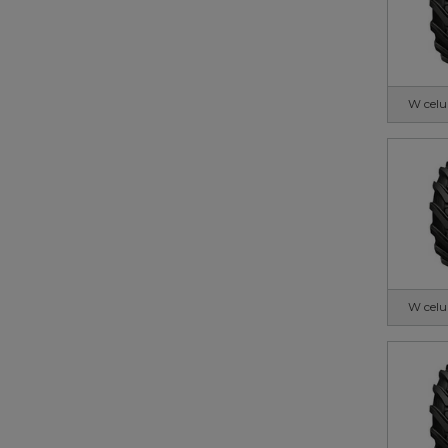
W celu
W celu