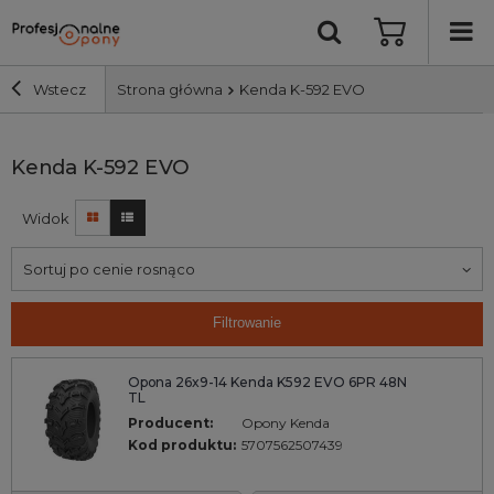
Wstecz
Strona główna
Kenda K-592 EVO
Szerokość i profil
Kenda K-592 EVO
Widok
Średnica
Sortuj po cenie rosnąco
Producent
Filtrowanie
Bieżnik
Opona 26x9-14 Kenda K592 EVO 6PR 48N
TL
Nośność
Producent:
Opony Kenda
Kod produktu:
5707562507439
Wyszukaj