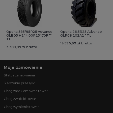
Opona 385/95R25 Advance
Opona 26.5R25 Advance
GLB05 H2 14.00R25 170F **
GLR08 202A2 * TL
TL
13 596,99 zł brutto
3 309,99 zł brutto
Moje zamówienie
Status zamówienia
Śledzenie przesyłki
Chcę zareklamować towar
Chcę zwrócić towar
Chcę wymienić towar