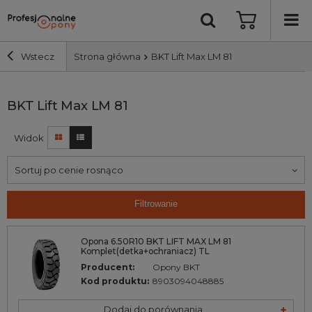
Wstecz
Strona główna
BKT Lift Max LM 81
Szerokość i profil
BKT Lift Max LM 81
Widok
Średnica
Sortuj po cenie rosnąco
Producent
Filtrowanie
Bieżnik
Opona 6.50R10 BKT LIFT MAX LM 81
Komplet(detka+ochraniacz) TL
Nośność
Producent:
Opony BKT
Kod produktu:
8903094048885
Wyszukaj
Dodaj do porównania