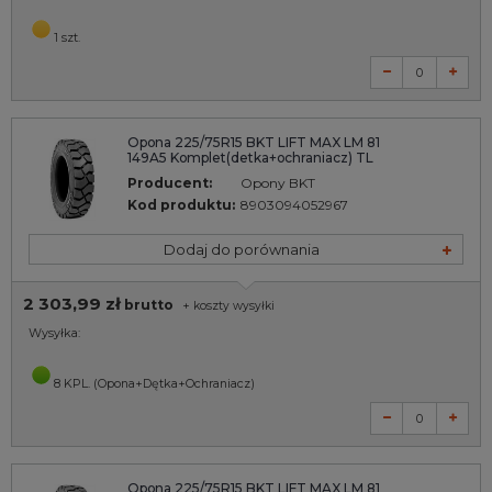
1 szt.
Opona 225/75R15 BKT LIFT MAX LM 81
149A5 Komplet(detka+ochraniacz) TL
Producent:
Opony BKT
Kod produktu:
8903094052967
Dodaj do porównania
2 303,99 zł
brutto
+
koszty wysyłki
Wysyłka:
8 KPL. (Opona+Dętka+Ochraniacz)
Opona 225/75R15 BKT LIFT MAX LM 81