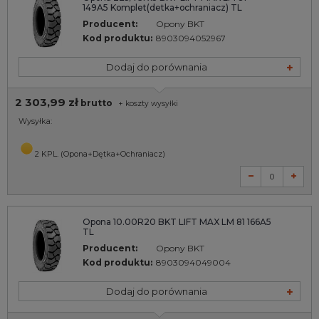
149A5 Komplet(detka+ochraniacz) TL
Producent:
Opony BKT
Kod produktu:
8903094052967
Dodaj do porównania
2 303,99 zł
brutto
+
koszty wysyłki
Wysyłka:
2 KPL. (Opona+Dętka+Ochraniacz)
Opona 10.00R20 BKT LIFT MAX LM 81 166A5
TL
Producent:
Opony BKT
Kod produktu:
8903094049004
Dodaj do porównania