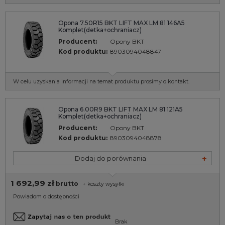
Opona 7.50R15 BKT LIFT MAX LM 81 146A5
Komplet(detka+ochraniacz)
Producent:
Opony BKT
Kod produktu:
8903094048847
W celu uzyskania informacji na temat produktu prosimy o kontakt.
Opona 6.00R9 BKT LIFT MAX LM 81 121A5
Komplet(detka+ochraniacz)
Producent:
Opony BKT
Kod produktu:
8903094048878
Dodaj do porównania
1 692,99 zł
brutto
+
koszty wysyłki
Powiadom o dostępności
Brak