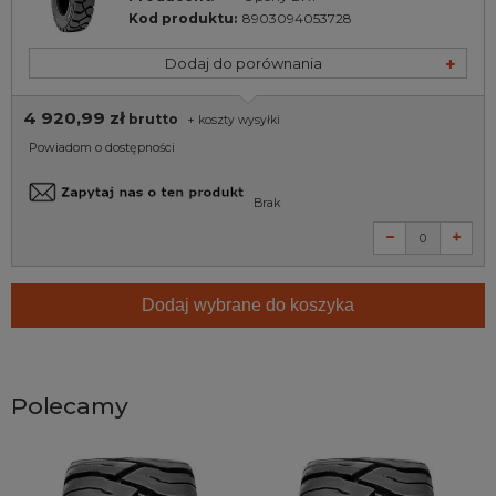
Kod produktu:
8903094053728
Dodaj do porównania
4 920,99 zł
brutto
+
koszty wysyłki
Powiadom o dostępności
Brak
Dodaj wybrane do koszyka
Polecamy