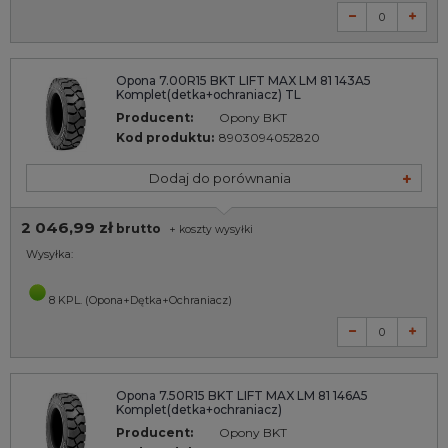
Opona 7.00R15 BKT LIFT MAX LM 81 143A5
Komplet(detka+ochraniacz) TL
Producent:
Opony BKT
Kod produktu:
8903094052820
Dodaj do porównania
2 046,99 zł
brutto
+
koszty wysyłki
Wysyłka:
8 KPL. (Opona+Dętka+Ochraniacz)
Opona 7.50R15 BKT LIFT MAX LM 81 146A5
Komplet(detka+ochraniacz)
Producent:
Opony BKT