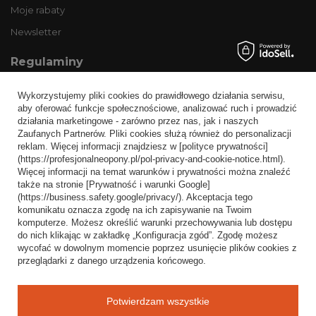
Moje rabaty
Newsletter
Regulaminy
Informacje o sklepie
Wykorzystujemy pliki cookies do prawidłowego działania serwisu,
Wysyłka
aby oferować funkcje społecznościowe, analizować ruch i prowadzić
działania marketingowe - zarówno przez nas, jak i naszych
Sposoby płatności i prowizje
Zaufanych Partnerów. Pliki cookies służą również do personalizacji
Regulamin
reklam. Więcej informacji znajdziesz w [polityce prywatności]
(https://profesjonalneopony.pl/pol-privacy-and-cookie-notice.html).
Polityka prywatności
Więcej informacji na temat warunków i prywatności można znaleźć
także na stronie [Prywatność i warunki Google]
Odstąpienie od umowy
(https://business.safety.google/privacy/). Akceptacja tego
komunikatu oznacza zgodę na ich zapisywanie na Twoim
Popularne kategorie
komputerze. Możesz określić warunki przechowywania lub dostępu
do nich klikając w zakładkę „Konfiguracja zgód”. Zgodę możesz
Opony bezdętkowe
wycofać w dowolnym momencie poprzez usunięcie plików cookies z
Opony dętkowe
przeglądarki z danego urządzenia końcowego.
Blog
Potwierdzam wszystkie