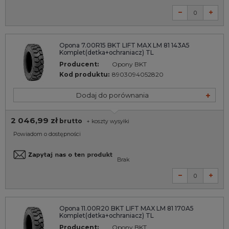
Opona 7.00R15 BKT LIFT MAX LM 81 143A5
Komplet(detka+ochraniacz) TL
Producent:
Opony BKT
Kod produktu:
8903094052820
Dodaj do porównania
2 046,99 zł
brutto
+
koszty wysyłki
Powiadom o dostępności
Brak
Opona 11.00R20 BKT LIFT MAX LM 81 170A5
Komplet(detka+ochraniacz) TL
Producent:
Opony BKT