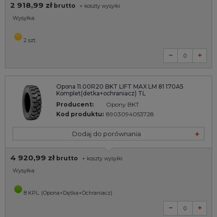
2 918,99 zł
brutto
+
koszty wysyłki
Wysyłka:
2 szt.
Opona 11.00R20 BKT LIFT MAX LM 81 170A5
Komplet(detka+ochraniacz) TL
Producent:
Opony BKT
Kod produktu:
8903094053728
Dodaj do porównania
4 920,99 zł
brutto
+
koszty wysyłki
Wysyłka:
8 KPL. (Opona+Dętka+Ochraniacz)