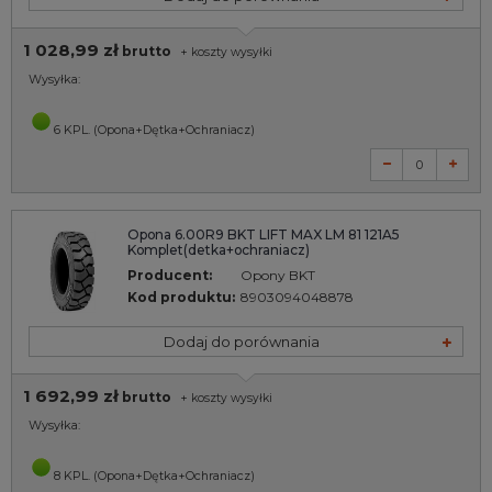
1 028,99 zł
brutto
+
koszty wysyłki
Wysyłka:
6 KPL. (Opona+Dętka+Ochraniacz)
Opona 6.00R9 BKT LIFT MAX LM 81 121A5
Komplet(detka+ochraniacz)
Producent:
Opony BKT
Kod produktu:
8903094048878
Dodaj do porównania
1 692,99 zł
brutto
+
koszty wysyłki
Wysyłka:
8 KPL. (Opona+Dętka+Ochraniacz)