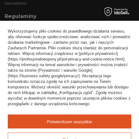
Newsletter
Regulaminy
Informacje o sklepie
Wykorzystujemy pliki cookies do prawidłowego działania serwisu,
Wysyłka
aby oferować funkcje społecznościowe, analizować ruch i prowadzić
działania marketingowe - zarówno przez nas, jak i naszych
Sposoby płatności i prowizje
Zaufanych Partnerów. Pliki cookies służą również do personalizacji
Regulamin
reklam. Więcej informacji znajdziesz w [polityce prywatności]
(https://profesjonalneopony.pl/pol-privacy-and-cookie-notice.html).
Polityka prywatności
Więcej informacji na temat warunków i prywatności można znaleźć
także na stronie [Prywatność i warunki Google]
Odstąpienie od umowy
(https://business.safety.google/privacy/). Akceptacja tego
komunikatu oznacza zgodę na ich zapisywanie na Twoim
Popularne kategorie
komputerze. Możesz określić warunki przechowywania lub dostępu
do nich klikając w zakładkę „Konfiguracja zgód”. Zgodę możesz
Opony bezdętkowe
wycofać w dowolnym momencie poprzez usunięcie plików cookies z
Opony dętkowe
przeglądarki z danego urządzenia końcowego.
Blog
Potwierdzam wszystkie