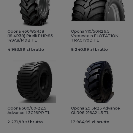
Opona 460/85R38
Opona 710/50R26.5
(18.4R38) Pirelli PHP:85
Vredestein FLOTATION
149A8/149B TL
TRAC 170D TL
4 983,99 zł brutto
8 240,99 zł brutto
Opona 500/60-22.5
Opona 29.5R25 Advance
Advance I-3C 16PR TL
GLR08 216A2 L5 TL
2 231,99 zł brutto
17 984,99 zł brutto