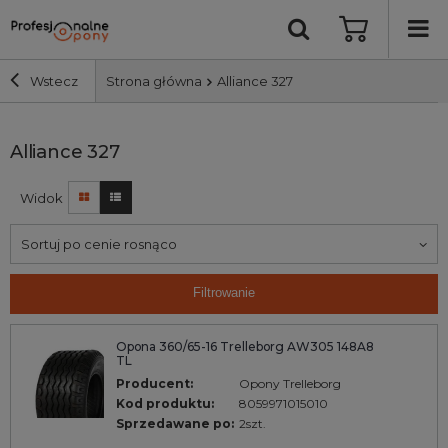
Wstecz
Strona główna
Alliance 327
Szerokość i profil
Alliance 327
Widok
Średnica
Sortuj po cenie rosnąco
Producent
Filtrowanie
Bieżnik
Opona 360/65-16 Trelleborg AW305 148A8
TL
Nośność
Producent:
Opony Trelleborg
Kod produktu:
8059971015010
Wyszukaj
Sprzedawane po:
2szt.