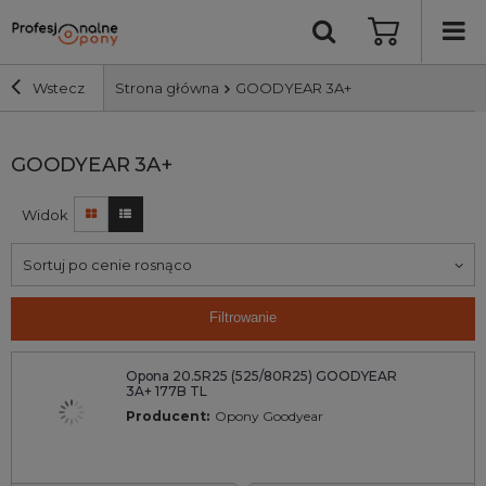
Wstecz
Strona główna
GOODYEAR 3A+
Szerokość i profil
GOODYEAR 3A+
Widok
Średnica
Sortuj po cenie rosnąco
Producent
Filtrowanie
Bieżnik
Opona 20.5R25 (525/80R25) GOODYEAR
3A+ 177B TL
Nośność
Producent:
Opony Goodyear
Wyszukaj