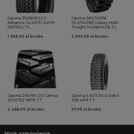
Opona 315/80R22.5
Opona 385/55R18
Advance GL267D 20PR
(15.5/55R18) Galaxy Multi
156/150L TL
Tought 142A8/142B TL
1 368,99 zł brutto
2 599,99 zł brutto
Opona 290/90-20 Camso
Opona 4.10/3.50-4 Deli S-
WEX752 18PR TT
356 4PR TT
2 438,99 zł brutto
57,99 zł brutto
Moje zamówienie