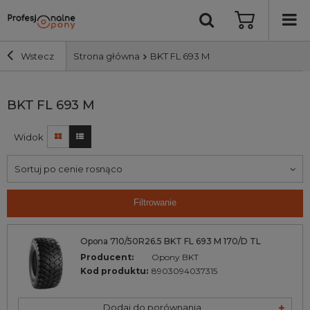
Wstecz
Strona główna
BKT FL 693 M
Szerokość i profil
BKT FL 693 M
Widok
Średnica
Sortuj po cenie rosnąco
Producent
Filtrowanie
Bieżnik
Opona 710/50R26.5 BKT FL 693 M 170/D TL
Nośność
Producent:
Opony BKT
Kod produktu:
8903094037315
Wyszukaj
Dodaj do porównania