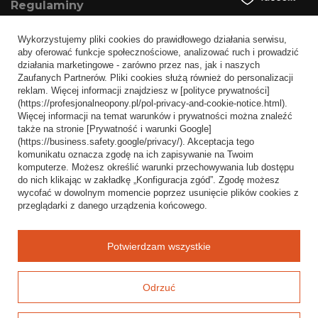
Regulaminy
Informacje o sklepie
Wykorzystujemy pliki cookies do prawidłowego działania serwisu,
Wysyłka
aby oferować funkcje społecznościowe, analizować ruch i prowadzić
działania marketingowe - zarówno przez nas, jak i naszych
Sposoby płatności i prowizje
Zaufanych Partnerów. Pliki cookies służą również do personalizacji
Regulamin
reklam. Więcej informacji znajdziesz w [polityce prywatności]
(https://profesjonalneopony.pl/pol-privacy-and-cookie-notice.html).
Polityka prywatności
Więcej informacji na temat warunków i prywatności można znaleźć
także na stronie [Prywatność i warunki Google]
Odstąpienie od umowy
(https://business.safety.google/privacy/). Akceptacja tego
komunikatu oznacza zgodę na ich zapisywanie na Twoim
Popularne kategorie
komputerze. Możesz określić warunki przechowywania lub dostępu
do nich klikając w zakładkę „Konfiguracja zgód”. Zgodę możesz
Opony bezdętkowe
wycofać w dowolnym momencie poprzez usunięcie plików cookies z
Opony dętkowe
przeglądarki z danego urządzenia końcowego.
Blog
Potwierdzam wszystkie
Odrzuć