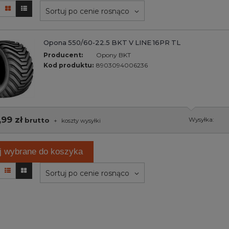
Sortuj po cenie rosnąco
Opona 550/60-22.5 BKT V LINE 16PR TL
Producent:
Opony BKT
Kod produktu:
8903094006236
,99 zł
brutto
Wysyłka:
+
koszty wysyłki
j wybrane do koszyka
Sortuj po cenie rosnąco