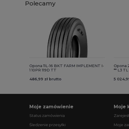
Polecamy
Opona 11L-16 BKT FARM IMPLEMENT I-
Opona 
1 10PR 119D TT
** L3 TL
486,99 zł brutto
5 024,9
Moje zamówienie
Moje 
Status zamówienia
Zarejest
Śledzenie przesyłki
Moje z