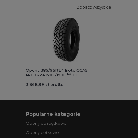
Zobacz wszystkie
Opona 385/95R24 Boto GCA5
14.00R24 170E/170F *** TL
3 368,99 zł brutto
Popularne kategorie
Opony bezdętkowe
Opony dętkowe