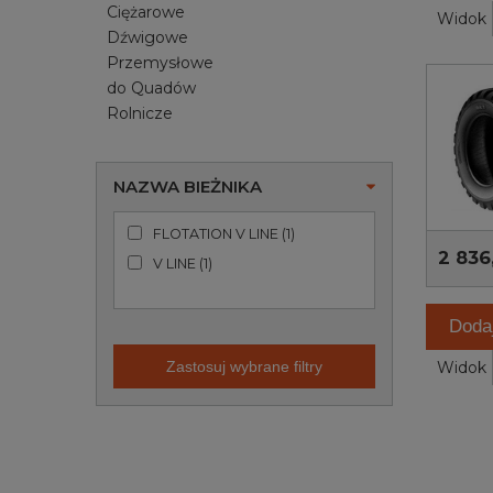
Ciężarowe
Widok
Dźwigowe
Przemysłowe
do Quadów
Rolnicze
NAZWA BIEŻNIKA
FLOTATION V LINE
(
1
)
2 836
V LINE
(
1
)
Doda
Widok
Zastosuj wybrane filtry