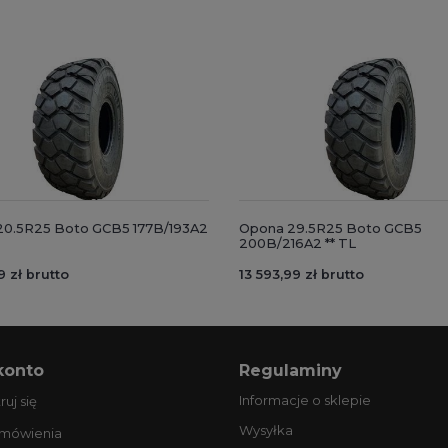
20.5R25 Boto GCB5 177B/193A2
Opona 29.5R25 Boto GCB5
200B/216A2 ** TL
9 zł brutto
13 593,99 zł brutto
konto
Regulaminy
Informacje o sklepie
ruj się
Wysyłka
amówienia