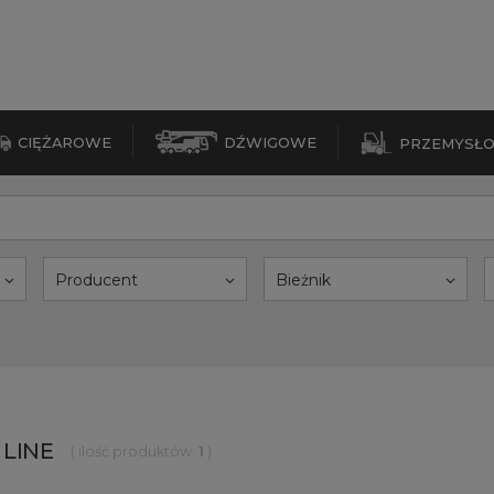
CIĘŻAROWE
DŹWIGOWE
PRZEMYSŁ
Producent
Bieżnik
 LINE
( ilość produktów:
1
)