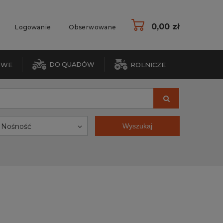
0,00 zł
Logowanie
Obserwowane
DO QUADÓW
OWE
ROLNICZE
Nośność
Wyszukaj