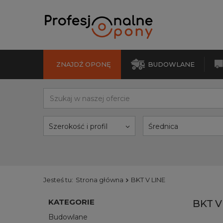
ZNAJDŹ OPONĘ
BUDOWLANE
Szerokość i profil
Średnica
Jesteś tu:
Strona główna
BKT V LINE
KATEGORIE
BKT V
Budowlane