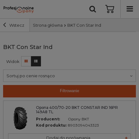
Wstecz
Strona główna
BKT Con Star Ind
Szerokość i profil
BKT Con Star Ind
Widok
Średnica
Sortuj po cenie rosnąco
Producent
Filtrowanie
Bieżnik
Opona 400/70-20 BKT CONSTAR IND 16PR
149A8 TL
Nośność
Producent:
Opony BKT
Kod produktu:
8903094043323
Wyszukaj
Dodaj do porównania