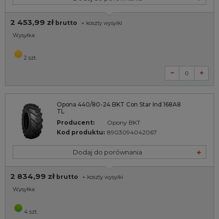
2 453,99 zł
brutto
+
koszty wysyłki
Wysyłka:
2 szt.
Opona 440/80-24 BKT Con Star Ind 168A8
TL
Producent:
Opony BKT
Kod produktu:
8903094042067
Dodaj do porównania
2 834,99 zł
brutto
+
koszty wysyłki
Wysyłka:
4 szt.