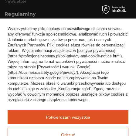
Newsletter
Regulaminy
Informacje o sklepie
Wykorzystujemy pliki cookies do prawidłowego działania serwisu,
Wysyłka
aby oferować funkcje społecznościowe, analizować ruch i prowadzić
działania marketingowe - zarówno przez nas, jak i naszych
Sposoby płatności i prowizje
Zaufanych Partnerów. Pliki cookies służą również do personalizacji
Regulamin
reklam. Więcej informacji znajdziesz w [polityce prywatności]
(https://profesjonalneopony.pl/pol-privacy-and-cookie-notice.html).
Polityka prywatności
Więcej informacji na temat warunków i prywatności można znaleźć
także na stronie [Prywatność i warunki Google]
Odstąpienie od umowy
(https://business.safety.google/privacy/). Akceptacja tego
komunikatu oznacza zgodę na ich zapisywanie na Twoim
Popularne kategorie
komputerze. Możesz określić warunki przechowywania lub dostępu
do nich klikając w zakładkę „Konfiguracja zgód”. Zgodę możesz
Opony bezdętkowe
wycofać w dowolnym momencie poprzez usunięcie plików cookies z
Opony dętkowe
przeglądarki z danego urządzenia końcowego.
Blog
Potwierdzam wszystkie
Odrzuć