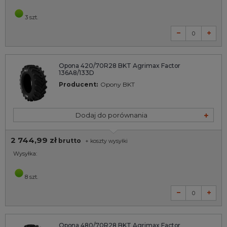
3 szt.
Opona 420/70R28 BKT Agrimax Factor
136A8/133D
Producent:
Opony BKT
Dodaj do porównania
2 744,99 zł
brutto
+
koszty wysyłki
Wysyłka:
8 szt.
Opona 480/70R28 BKT Agrimax Factor