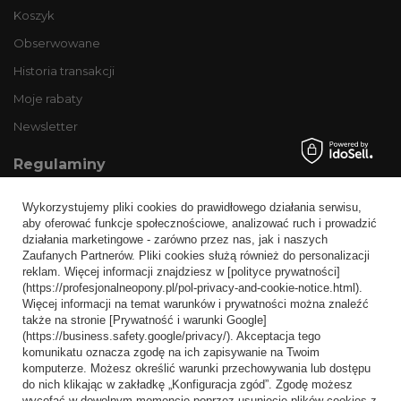
Koszyk
Obserwowane
Historia transakcji
Moje rabaty
Newsletter
Regulaminy
Informacje o sklepie
Wykorzystujemy pliki cookies do prawidłowego działania serwisu,
Wysyłka
aby oferować funkcje społecznościowe, analizować ruch i prowadzić
działania marketingowe - zarówno przez nas, jak i naszych
Sposoby płatności i prowizje
Zaufanych Partnerów. Pliki cookies służą również do personalizacji
Regulamin
reklam. Więcej informacji znajdziesz w [polityce prywatności]
(https://profesjonalneopony.pl/pol-privacy-and-cookie-notice.html).
Polityka prywatności
Więcej informacji na temat warunków i prywatności można znaleźć
także na stronie [Prywatność i warunki Google]
Odstąpienie od umowy
(https://business.safety.google/privacy/). Akceptacja tego
komunikatu oznacza zgodę na ich zapisywanie na Twoim
Popularne kategorie
komputerze. Możesz określić warunki przechowywania lub dostępu
do nich klikając w zakładkę „Konfiguracja zgód”. Zgodę możesz
Opony bezdętkowe
wycofać w dowolnym momencie poprzez usunięcie plików cookies z