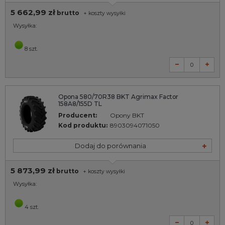
5 662,99 zł
brutto
+
koszty wysyłki
Wysyłka:
8 szt.
Opona 580/70R38 BKT Agrimax Factor
158A8/155D TL
Producent:
Opony BKT
Kod produktu:
8903094071050
Dodaj do porównania
5 873,99 zł
brutto
+
koszty wysyłki
Wysyłka:
4 szt.