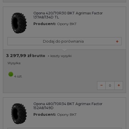
Opona 420/70R30 BKT Agrimax Factor
137A8/134D TL
Producent:
Opony BKT
Dodaj do porównania
3 297,99 zł
brutto
+
koszty wysyłki
Wysyłka:
4 szt.
Opona 480/70R34 BKT Agrimax Factor
152A8/149D
Producent:
Opony BKT