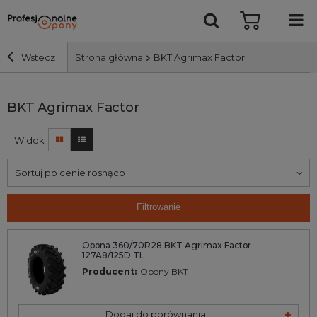
Wstecz
Strona główna
BKT Agrimax Factor
Szerokość i profil
BKT Agrimax Factor
Widok
Średnica
Sortuj po cenie rosnąco
Producent
Filtrowanie
Bieżnik
Opona 360/70R28 BKT Agrimax Factor
127A8/125D TL
Nośność
Producent:
Opony BKT
Wyszukaj
Dodaj do porównania