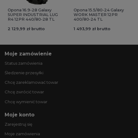
Opona 16.9-28 Galaxy
Opona 15.5/80-24 Galaxy
SUPER INDUSTRIAL LUG
WORK MASTER 12PR
R4 12PR 440/80-28 TL
400/80-24 TL
2 129,99 zł brutto
1 493,99 zł brutto
Moje zamówienie
Status zamówienia
Śledzenie przesyłki
Chcę zareklamować towar
Chcę zwrócić towar
Chcę wymienić towar
Moje konto
Zarejestruj się
Moje zamówienia