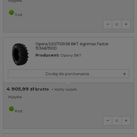
Wysyłka:
5 szt.
Opona 520/70R38 BKT Agrimax Factor
153A8/150D
Producent:
Opony BKT
Dodaj do porównania
4 905,99 zł
brutto
+
koszty wysyłki
Wysyłka:
8 szt.