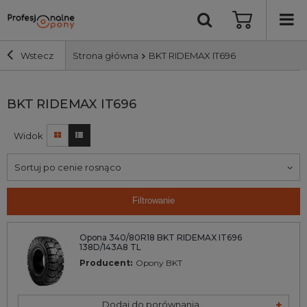
Wstecz
Strona główna
BKT RIDEMAX IT696
Szerokość i profil
BKT RIDEMAX IT696
Widok
Średnica
Sortuj po cenie rosnąco
Producent
Filtrowanie
Bieżnik
Opona 340/80R18 BKT RIDEMAX IT696
138D/143A8 TL
Nośność
Producent:
Opony BKT
Wyszukaj
Dodaj do porównania