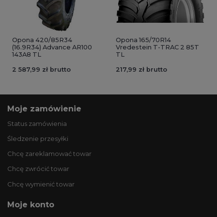
Opona 420/85R34
Opona 165/70R14
(16.9R34) Advance AR100
Vredestein T-TRAC 2 85T
143A8 TL
TL
2 587,99 zł brutto
217,99 zł brutto
Moje zamówienie
Status zamówienia
Śledzenie przesyłki
Chcę zareklamować towar
Chcę zwrócić towar
Chcę wymienić towar
Moje konto