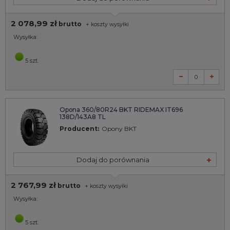
2 078,99 zł
brutto
+
koszty wysyłki
Wysyłka:
5 szt.
Opona 360/80R24 BKT RIDEMAX IT696
138D/143A8 TL
Producent:
Opony BKT
Dodaj do porównania
2 767,99 zł
brutto
+
koszty wysyłki
Wysyłka:
5 szt.