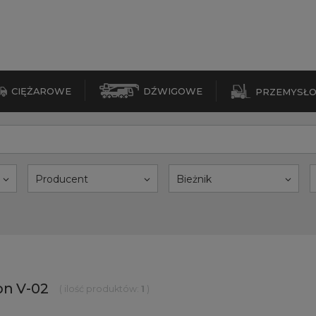
CIĘŻAROWE
DŹWIGOWE
PRZEMYSŁ
Producent
Bieżnik
on V-02
( ilość produktów:
1
)