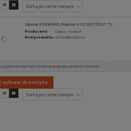
Sortuj po cenie rosnąco
Opona 205/65R15 Ovation V-02 100T/102T TL
Producent:
Opony Ovation
Kod produktu:
4040658062940
 uzyskania informacji na temat produktu prosimy o kontakt.
j wybrane do koszyka
Sortuj po cenie rosnąco