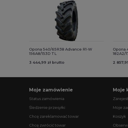
Opona 540/65R38 Advance R1-W
Opona 
156A8/153D TL
182A2/17
3 444,99 zł brutto
2 857,9
Moje zamówienie
Moje 
Status zamówienia
Zarejest
Śledzenie przesyłki
Moje z
Chcę zareklamować towar
Koszyk
Chcę zwrócić towar
Obserw