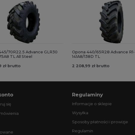
445/70R22.5 Advance GLR30
Opona 440/65R28 Advance R1
5A8 TL All Steel
141A8/138D TL
9 zł brutto
2 208,99 zł brutto
konto
Regulaminy
Informacje o sklepie
ruj się
Wysyłka
amówienia
Sposoby płatności i prowizje
Regulamin
owane