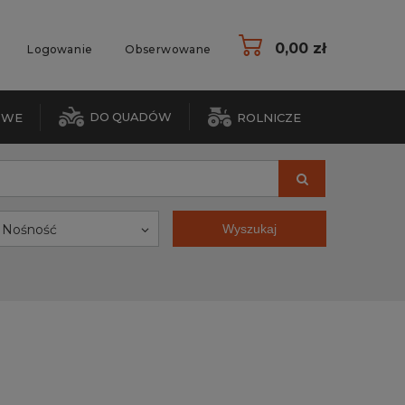
0,00 zł
Logowanie
Obserwowane
DO QUADÓW
OWE
ROLNICZE
Nośność
Wyszukaj